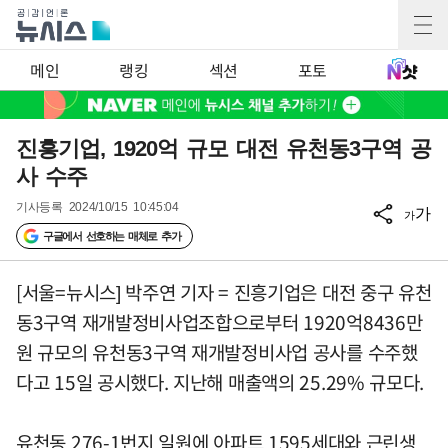
메인
랭킹
섹션
포토
진흥기업, 1920억 규모 대전 유천동3구역 공
사 수주
기사등록
2024/10/15 10:45:04
가
가
구글에서 선호하는 매체로 추가
[서울=뉴시스] 박주연 기자 = 진흥기업은 대전 중구 유천
동3구역 재개발정비사업조합으로부터 1920억8436만
원 규모의 유천동3구역 재개발정비사업 공사를 수주했
다고 15일 공시했다. 지난해 매출액의 25.29% 규모다.
유천동 276-1번지 일원에 아파트 1595세대와 근린생