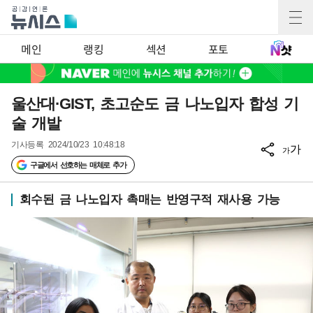
메인
랭킹
섹션
포토
울산대·GIST, 초고순도 금 나노입자 합성 기
술 개발
기사등록
2024/10/23 10:48:18
가
가
구글에서 선호하는 매체로 추가
회수된 금 나노입자 촉매는 반영구적 재사용 가능