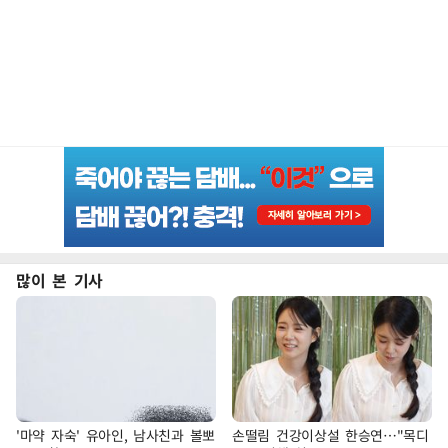
많이 본 기사
'마약 자숙' 유아인, 남사친과 볼뽀
손떨림 건강이상설 한승연…"목디