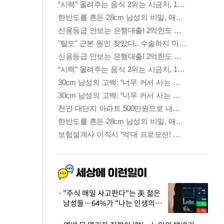
"주식 매일 사고판다"는 美 젊은
남성들…64%가 "나는 인생의
패배자“