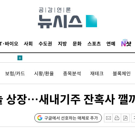
IT·바이오
사회
수도권
지방
문화
스포츠
연예
보험/카드
시황/환율
종목분석
재테크
블록체인
늘 상장…새내기주 잔혹사 깰
구글에서 선호하는 매체로 추가