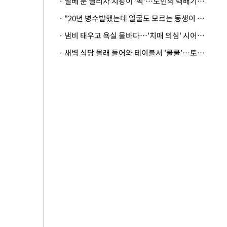
· 엘베 문 열리자 지팡이 '퍽'…노인의 택배기사 폭행 이유
· "20년 병수발했는데 얼굴도 모르는 동생이 유산 절반을"…배다른 형제 상속권 있을까
· 냄비 태우고 욕실 물바다…'치매 의심' 시어머니 검사 권유했다가 '날벼락'
· 새벽 식당 몰래 들어와 테이블서 '쿨쿨'…토사물 남기고 사라진 남성