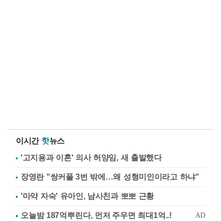
이시간
핫
뉴스
'고지용과 이혼' 의사 허양임, 새 출발했다
장영란 "쌍커풀 3번 밖에…왜 성형미인이라고 하냐"
'마약 자숙' 유아인, 남사친과 뽀뽀 근황