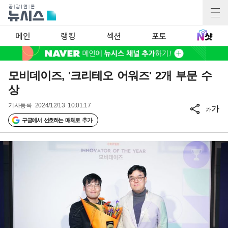
메인
랭킹
섹션
포토
모비데이즈, '크리테오 어워즈' 2개 부문 수
상
기사등록
2024/12/13 10:01:17
가
가
구글에서 선호하는 매체로 추가