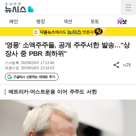
메인
랭킹
섹션
포토
'영풍' 소액주주들, 공개 주주서한 발송…"상
장사 중 PBR 최하위"
기사등록
2025/01/03 17:12:40
가
가
최종수정
2025/01/03 23:16:23
구글에서 선호하는 매체로 추가
메트리카·머스트운용 이어 주주도 서한