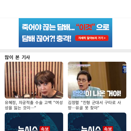
많이 본 기사
유혜정, 자궁적출 수술 고백 "여성
김정렬 "친형 군대서 구타로 사
성을 잃는 것이…"
망…유골 못 찾아"