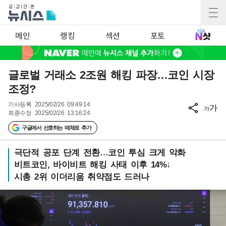
메인
랭킹
섹션
포토
글로벌 거래소 2조원 해킹 파장…코인 시장
조정?
기사등록
2025/02/26 09:49:14
가
가
최종수정
2025/02/26 13:16:24
구글에서 선호하는 매체로 추가
극단적 공포 단계 전환…코인 투심 크게 악화
비트코인, 바이비트 해킹 사태 이후 14%↓
시총 2위 이더리움 취약점도 드러나