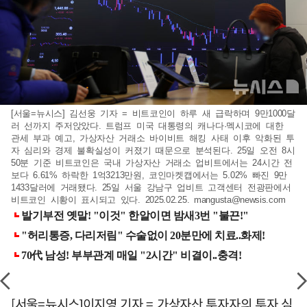
[서울=뉴시스] 김선웅 기자 = 비트코인이 하루 새 급락하며 9만1000달
러 선까지 주저앉았다. 트럼프 미국 대통령의 캐나다·멕시코에 대한
관세 부과 예고, 가상자산 거래소 바이비트 해킹 사태 이후 악화된 투
자 심리와 경제 불확실성이 커졌기 때문으로 분석된다. 25일 오전 8시
50분 기준 비트코인은 국내 가상자산 거래소 업비트에서는 24시간 전
보다 6.61% 하락한 1억3213만원, 코인마켓캡에서는 5.02% 빠진 9만
1433달러에 거래됐다. 25일 서울 강남구 업비트 고객센터 전광판에서
비트코인 시황이 표시되고 있다. 2025.02.25.
mangusta@newsis.com
[서울=뉴시스]이지영 기자 = 가상자산 투자자의 투자 심