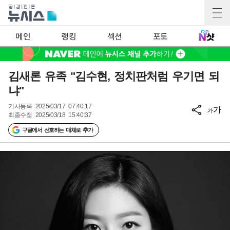
메인
랭킹
섹션
포토
김새론 유족 "김수현, 정치판처럼 우기면 되
냐"
기사등록
2025/03/17 07:40:17
가
가
최종수정
2025/03/18 15:40:37
구글에서 선호하는 매체로 추가