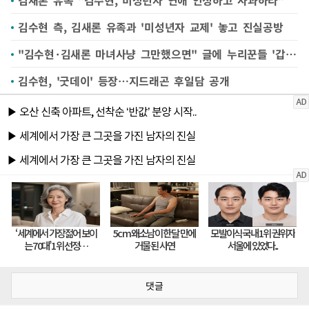
김수현 측, 김새론 유족과 '미성년자 교제' 놓고 진실공방
"김수현·김새론 마녀사냥 그만했으면" 글에 누리꾼들 '갑론을박'
김수현, '굿데이' 등장…지드래곤 후일담 공개
댓글