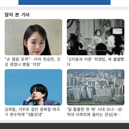
많이 본 기사
"손 떨림 포착"…카라 한승연, 건
'고지용과 이혼' 허양임, 새 출발했
강 괜찮나 팬들 '걱정'
다
김희철, 거꾸로 걸린 광복절 태극
'덜 똘똘한 한 채' 시대 오나…20
기 현수막에 "X돌았네"
억대 아파트에 쏠리는 관심[세제
개편, 그 이후②]