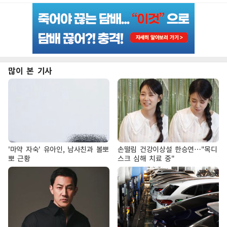
많이 본 기사
'마약 자숙' 유아인, 남사친과 볼뽀
손떨림 건강이상설 한승연…"목디
뽀 근황
스크 심해 치료 중"