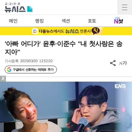
메인
랭킹
섹션
포토
'아빠 어디가' 윤후·이준수 "내 첫사랑은 송
지아"
기사등록
2025/03/30 13:52:02
가
가
구글에서 선호하는 매체로 추가
X