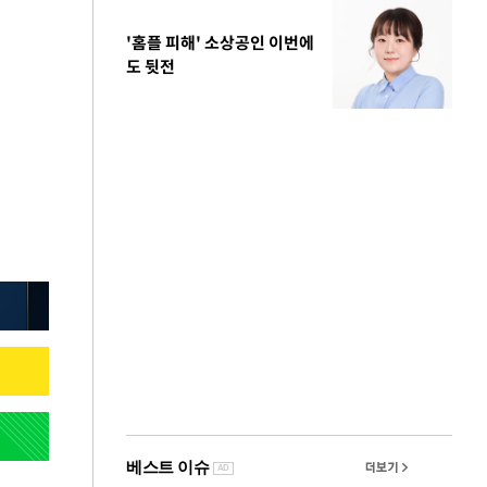
'홈플 피해' 소상공인 이번에
도 뒷전