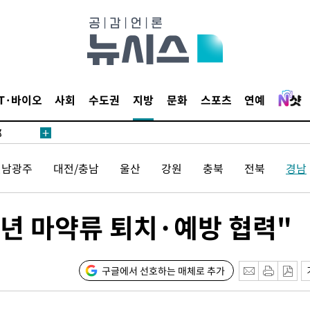
·서미화·
IT·바이오
사회
수도권
지방
문화
스포츠
연예
1위… 정
鄭
위해 뛸
전남광주
대전/충남
울산
강원
충북
전북
경남
승리
내일날씨]
 원해 아
년 마약류 퇴치·예방 협력"
보
구글에서 선호하는 매체로 추가