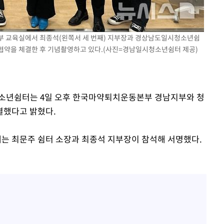
"손 떨림 포착"…카라 한승
1
연, 건강 괜찮나 팬들 '걱정'
'덜 똘똘한 한 채' 시대 
2
부 교육실에서 최종석(왼쪽서 세 번째) 지부장과 경상남도일시청소년쉼
에 쏠리는 관심[세제 개편,
협약을 체결한 후 기념촬영하고 있다.(사진=경남일시청소년쉼터 제공)
김희철, 거꾸로 걸린 광복
3
"X돌았네"
외신 주목한 '축구협회 성접
4
청소년쉼터는 4일 오후 한국마약퇴치운동본부 경남지부와 청
속[다음주
한일월드컵까지 소환
결했다고 밝혔다.
다"
'고지용과 이혼' 허양임, 
려 죄송"
5
는 최문주 쉼터 소장과 최종석 지부장이 참석해 서명했다.
차가원 "○○○ 까면 주변
6
미반환 속 녹취 폭로 파장
"한국판 팔란티어 꿈꾼다
7
AI 사업에 진심인 이유