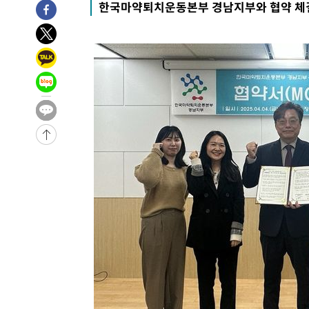
한국마약퇴치운동본부 경남지부와 협약 체
37분 전 >
남자 농구, 나고야 아시안게임서 '홈팀' 일본과 한일전
48분 전 >
여수 오동도 해상서 모터보트 전복…1명 사망·1명 실종
1시간 전 >
극한폭염 한풀 꺾이지만…'낮 최고 35도' 무더위, 열대야 계
날씨]
2시간 전 >
축구협회 "압수수색·성접대 논란 사과…쇄신의 기회로 삼겠
3시간 전 >
[속보]'압수수색·성접대 논란' 축구협회 "실망과 걱정 안겨드
6시간 전 >
'최고 37도' 폭염 지속…강원동해안 최대 150㎜ 비
8시간 전 >
[속보]뉴욕증시 상승 마감…S&P 0.6% 나스닥 1.3%↑
-30889초 전 >
이란 "호르무즈 재개방 합의 근접…美 배상 선행돼야"
-21936초 전 >
[속보]與최고위원 제주·인천 순회경선…박선원·최민희
한민수·김용 순
-21889초 전 >
[속보]김민석, 與 전대 당원투표 누적 득표율 45.42%로 
청래 44.56%
-21171초 전 >
[속보]與 대표 경선 제주·인천 당원투표…金 47.75%·
42.08%·宋 10.17%
-20705초 전 >
이강인 "아틀레티코 이적 기뻐…등번호 7번 의미보단 팀 
것"
-20640초 전 >
[속보]與 당대표 경선, 제주·인천 권리당원 투표 김민석 
-14414초 전 >
낮 최고 35도 '무더위'…동해안 시간당 30㎜ '강한 비'[
-13684초 전 >
[속보]이강인 "감독님이 원하는 마음 느꼈고, 많은 트로피
틀레티코 이적"
-13466초 전 >
수도권 40도 육박 '펄펄'…동해안 일부 지역엔 호의주의