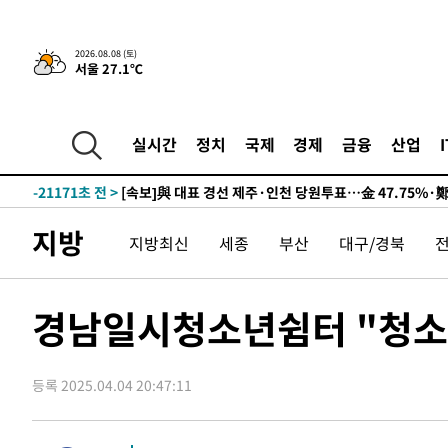
2026.08.08 (토)
서울 27.1℃
8시간 전 >
[속보]뉴욕증시 상승 마감…S&P 0.6% 나스닥 1.3%↑
-30889초 전 >
이란 "호르무즈 재개방 합의 근접…美 배상 선행돼야"
-21936초 전 >
[속보]與최고위원 제주·인천 순회경선…박선원·최민희
실시간
정치
국제
경제
금융
산업
한민수·김용 순
-21889초 전 >
[속보]김민석, 與 전대 당원투표 누적 득표율 45.42%로 
청래 44.56%
-21171초 전 >
[속보]與 대표 경선 제주·인천 당원투표…金 47.75%·
42.08%·宋 10.17%
-20705초 전 >
이강인 "아틀레티코 이적 기뻐…등번호 7번 의미보단 팀 
지방
지방최신
세종
부산
대구/경북
것"
-20640초 전 >
[속보]與 당대표 경선, 제주·인천 권리당원 투표 김민석 
-14414초 전 >
낮 최고 35도 '무더위'…동해안 시간당 30㎜ '강한 비'[
-13684초 전 >
[속보]이강인 "감독님이 원하는 마음 느꼈고, 많은 트로피
경남일시청소년쉼터 "청소
틀레티코 이적"
-13466초 전 >
수도권 40도 육박 '펄펄'…동해안 일부 지역엔 호의주의
-12435초 전 >
온열질환 사망자 3명 늘어…누적 환자 3000명 돌파
등록 2025.04.04 20:47:11
-6380초 전 >
강릉에 시간당 81.4㎜ 물폭탄…도로 잠기고 담벼락 붕괴
-2487초 전 >
백운산서 80년근 천종산삼 9뿌리 발견…감정가 1.3억원
-197초 전 >
선재도서 해루질 나섰다 실종 60대, 닷새 만에 숨진 채 발견