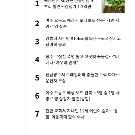
백운산서 80년근 천종산삼 9
1
1
뿌리 발견…감정가 1.3억원
오나…20억대 아파트
여수 오동도 해상서 모터보트 전복…1명 사
2
2
 그 이후②]
망·1명 실종
절 태극기 현수막에
강릉에 시간당 81.4㎜ 물폭탄…도로 잠기고
3
3
담벼락 붕괴
대 의혹'…2002
청주 무심천 폭염 뚫고 보랏빛 꽃물결…"버
4
4
베나·가우라 만개"
새 출발했다
전남광주서 트레일러와 충돌한 트럭 화재…
5
5
운전자 부상
 다 죽어"…전세금
여수 오동도 해상 보트 전복…5명 중 1명 사
6
6
망·1명 심정지 발견(종합)
"…네이버가 국방
천안 교회서 지내던 11세 어린이 숨져…경
7
7
찰, 아동학대 혐의 수사