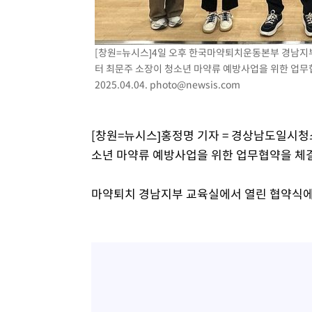
-12435초 전 >
온열질환 사망자 3명 늘어…누적 환자 3000명 돌파
-6380초 전 >
강릉에 시간당 81.4㎜ 물폭탄…도로 잠기고 담벼락 붕괴
[창원=뉴시스]4일 오후 한국마약퇴치운동본부 경남지
-2487초 전 >
백운산서 80년근 천종산삼 9뿌리 발견…감정가 1.3억원
터 최문주 소장이 청소년 마약류 예방사업을 위한 업무
-197초 전 >
선재도서 해루질 나섰다 실종 60대, 닷새 만에 숨진 채 발견
2025.04.04.
photo@newsis.com
37분 전 >
남자 농구, 나고야 아시안게임서 '홈팀' 일본과 한일전
48분 전 >
여수 오동도 해상서 모터보트 전복…1명 사망·1명 실종
[창원=뉴시스]홍정명 기자 = 경상남도일시
1시간 전 >
극한폭염 한풀 꺾이지만…'낮 최고 35도' 무더위, 열대야 계
날씨]
소년 마약류 예방사업을 위한 업무협약을 체
2시간 전 >
축구협회 "압수수색·성접대 논란 사과…쇄신의 기회로 삼겠
3시간 전 >
[속보]'압수수색·성접대 논란' 축구협회 "실망과 걱정 안겨드
마약퇴치 경남지부 교육실에서 열린 협약식에
6시간 전 >
'최고 37도' 폭염 지속…강원동해안 최대 150㎜ 비
8시간 전 >
[속보]뉴욕증시 상승 마감…S&P 0.6% 나스닥 1.3%↑