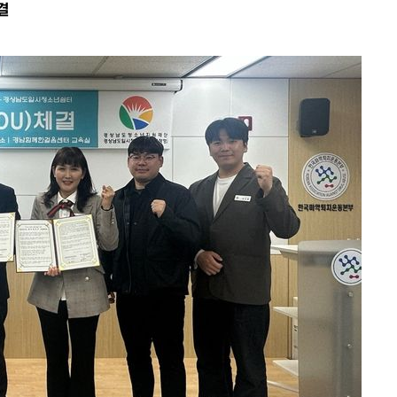
결
속[다음주
다"
려 죄송"
·서미화·
1위… 정
鄭
위해 뛸
승리
내일날씨]
 원해 아
보