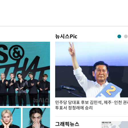
뉴시스Pic
슨 일이? [뉴시스국회토pic]
민주당 당대표 후보 김민석, 제주·인천 
투표서 정청래에 승리
그래픽뉴스