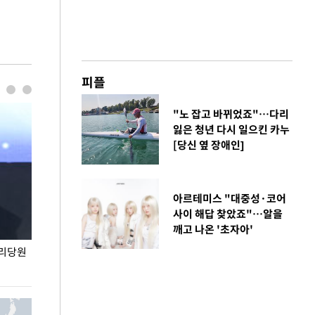
피플
"노 잡고 바뀌었죠"…다리
잃은 청년 다시 일으킨 카누
[당신 옆 장애인]
아르테미스 "대중성·코어
사이 해답 찾았죠"…알을
깨고 나온 '초자아'
권리당원
무더위 잊는 도심형 여름 축제 '2026 서울 바캉스
용산어린이정원 앞
페스티벌'