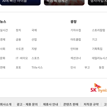
AI에 빠진 아이들
폭염 속 경제는
형사사법 
뉴스
광장
실시간
정치
국제
기자수첩
스토리칼럼
경제
금융
산업
아트클럽
기고
사회
수도권
지방
인터뷰
기획특집
문화
IT·바이오
스포츠
섹션코너
데일리뉴시
연예
포토
TV뉴시스
인사
부고
동정
회사소개
광고 · 제휴 문의
제휴사 안내
콘텐츠 판매
저작권 규약
고