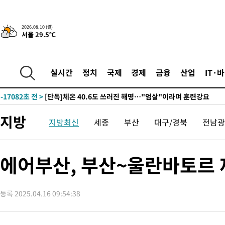
4시간 전 >
[속보]코스닥, 8.85포인트(1.11%) 오른 807.66 개장
2026.08.10 (월)
서울 29.5℃
-30591초 전 >
[속보]콜롬비아서 규모 6.8 지진…카르타고 인근서 발생
-24364초 전 >
한국계 프란체스카 홍 등 美 진보파 '약진'…2028년 대선판 
-23761초 전 >
구윤철 "ISA 제도 개편안 관련 '與 제안'에 공감…제도 보완 
실시간
정치
국제
경제
금융
산업
IT·
검토"
-17082초 전 >
[단독]체온 40.6도 쓰러진 해명…"엄살"이라며 훈련강요
-16090초 전 >
[속보]강훈식 "충청권 246조·영남권 107조 투자 프로젝트 올
수"
-15737초 전 >
[속보]강훈식 "반도체 함께 성장 프로젝트 10년간 1조원 규모 
지방
지방최신
세종
부산
대구/경북
전남광
진…상생무역금융 5조 공급"
-15289초 전 >
[속보]강훈식 "연내 메가특구특별법 제정 추진…인허가·환경
평가 단축"
-13657초 전 >
[속보]경찰, '내부 비리' 자진신고자 징계 감면…포상금 1억으
대
-12901초 전 >
누그러진 극한 폭염…'낮 최고 34도' 무더위는 이어져[내일날씨
에어부산, 부산~울란바토르 
-9492초 전 >
제주 골프장서 멧돼지 출현 결국 사살…'이용객 대피'
-7310초 전 >
[속보]원·달러 환율, 2.3원 오른 1418.4원 마감
등록 2025.04.16 09:54:38
-7154초 전 >
[속보]코스피, 40.89포인트(0.65%) 오른 6299.66 마감
-7140초 전 >
[속보]코스닥, 55.66포인트(6.97%) 오른 854.47 마감
-3847초 전 >
대포통장 107개로 불법도박 수익 5062억 세탁…19명 검거