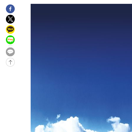
-2324초 전 >
[속보]이 대통령 "2028년 중순까지 광주 군공항 기능 다른 군공
로 임시 배치해 산단 조기 착공"
8분 전 >
포항스틸야드 관중석 천장 석재 낙하…K리그 전구장 긴급 점검
3시간 전 >
[속보]'전장연 시위' 1호선 용산역 상행선 무정차 통과 종료
3시간 전 >
[속보]코스닥 지수 5%대 급등에 '매수 사이드카' 발동
4시간 전 >
[속보]원·달러 환율, 오전 9시 1410.3원
4시간 전 >
[속보]코스닥, 8.85포인트(1.11%) 오른 807.66 개장
-30591초 전 >
[속보]콜롬비아서 규모 6.8 지진…카르타고 인근서 발생
-24364초 전 >
한국계 프란체스카 홍 등 美 진보파 '약진'…2028년 대선판 
-23761초 전 >
구윤철 "ISA 제도 개편안 관련 '與 제안'에 공감…제도 보완 
검토"
-17082초 전 >
[단독]체온 40.6도 쓰러진 해명…"엄살"이라며 훈련강요
-16090초 전 >
[속보]강훈식 "충청권 246조·영남권 107조 투자 프로젝트 올
수"
-15737초 전 >
[속보]강훈식 "반도체 함께 성장 프로젝트 10년간 1조원 규모 
진…상생무역금융 5조 공급"
-15289초 전 >
[속보]강훈식 "연내 메가특구특별법 제정 추진…인허가·환경
평가 단축"
-13657초 전 >
[속보]경찰, '내부 비리' 자진신고자 징계 감면…포상금 1억으
대
-12901초 전 >
누그러진 극한 폭염…'낮 최고 34도' 무더위는 이어져[내일날씨
-9492초 전 >
제주 골프장서 멧돼지 출현 결국 사살…'이용객 대피'