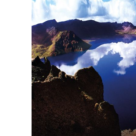
-7310초 전 >
[속보]원·달러 환율, 2.3원 오른 1418.4원 마감
-7154초 전 >
[속보]코스피, 40.89포인트(0.65%) 오른 6299.66 마감
-7140초 전 >
[속보]코스닥, 55.66포인트(6.97%) 오른 854.47 마감
-3847초 전 >
대포통장 107개로 불법도박 수익 5062억 세탁…19명 검거
-2324초 전 >
[속보]이 대통령 "2028년 중순까지 광주 군공항 기능 다른 군공
로 임시 배치해 산단 조기 착공"
8분 전 >
포항스틸야드 관중석 천장 석재 낙하…K리그 전구장 긴급 점검
3시간 전 >
[속보]'전장연 시위' 1호선 용산역 상행선 무정차 통과 종료
3시간 전 >
[속보]코스닥 지수 5%대 급등에 '매수 사이드카' 발동
4시간 전 >
[속보]원·달러 환율, 오전 9시 1410.3원
4시간 전 >
[속보]코스닥, 8.85포인트(1.11%) 오른 807.66 개장