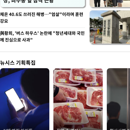
장, 최수종 옆 깜짝 근황
체온 40.6도 쓰러진 해병…"엄살"이라며 훈련
강요
與황희, '버스 하우스' 논란에 "청년세대와 국민
께 진심으로 사과"
뉴시스 기획특집