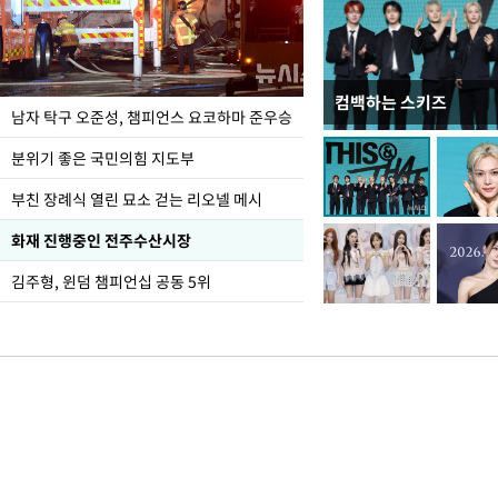
컴백하는 스키즈
한-미, UFS연합연습 1
남자 탁구 오준성, 챔피언스 요코하마 준우승
분위기 좋은 국민의힘 지도부
부친 장례식 열린 묘소 걷는 리오넬 메시
화재 진행중인 전주수산시장
김주형, 윈덤 챔피언십 공동 5위