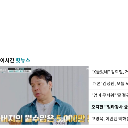
이시간
핫뉴스
"X돌았네" 김희철,
'개콘' 김성원, 오늘