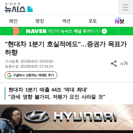
메인
랭킹
섹션
포토
"현대차 1분기 호실적에도"…증권가 목표가
하향
기사등록
2025/04/25 05:00:00
가
가
최종수정
2025/04/25 07:34:24
구글에서 선호하는 매체로 추가
현대차 1분기 매출 44조 '역대 최대'
"관세 영향 불가피, 저평가 요인 사라질 것"