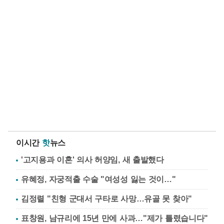
이시간
핫
뉴스
'고지용과 이혼' 의사 허양임, 새 출발했다
유혜정, 자궁적출 수술 "여성성 잃는 것이…"
김정렬 "친형 군대서 구타로 사망…유골 못 찾아"
표창원, 남규리에 15년 만에 사과…"제가 틀렸습니다"