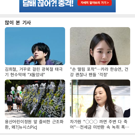
많이 본 기사
김희철, 거꾸로 걸린 광복절 태극
"손 떨림 포착"…카라 한승연, 건
기 현수막에 "X돌았네"
강 괜찮나 팬들 '걱정'
용산어린이정원 앞 즐비한 근조화
차가원 "○○○ 까면 주변 다 죽
환, 왜?[뉴시스Pic]
어"…전세금 미반환 속 녹취 폭로
파장