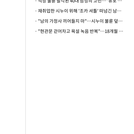
· 직장 불륜 발각된 40대 남성의 고민…"유포 동료 명예훼손·협박죄 고소 가능할까"
· 재취업한 시누이 위해 '조카 셔틀' 떠넘긴 남편…아내 "난 못한다"
· "남의 가정사 끼어들지 마"…시누이 불륜 덮으려는 남편에 억울한 아내
· "현관문 걷어차고 욕설 녹음 반복"…18개월 아기 키우는 집 뒤흔든 '앞집의 비극'