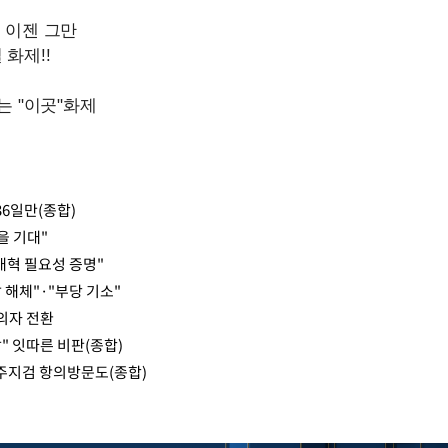
36일만(종합)
을 기대"
개혁 필요성 증명"
 해체"·"부당 기소"
피의자 전환
" 잇따른 비판(종합)
전주지검 항의방문도(종합)