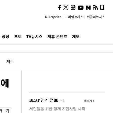
시, 스마트폰 액세서리에
NFC 더했다
K-Artprice
프라임뉴시스
위클리뉴시스
광장
포토
TV뉴시스
제휴 콘텐츠
제보
제주
’에