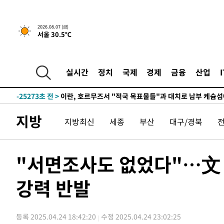
2026.08.07 (금)
서울 30.5℃
-19859초 전 >
[속보] 뉴욕증시, 일제 하락 마감…나스닥 0.06%↓
-31011초 전 >
시리아 다마스쿠스 교외에서 미니버스 폭발.. 14명 부상, 
실시간
정치
국제
경제
금융
산업
태
-30309초 전 >
입추에도 극한더위…서울 낮 39도 '폭염중대경보'
-25273초 전 >
이란, 호르무즈서 "적국 목표물들"과 대치로 남부 케슘섬
례 큰 폭발음
-23988초 전 >
[속보]美, 폴리실리콘 수입 규제…파생제품 15% 관세, 1
지방
지방최신
세종
부산
대구/경북
발효
-22139초 전 >
[속보]트럼프, 美 원정출산 금지 행정명령 서명
-19839초 전 >
[속보] 뉴욕증시, 일제 하락 마감…나스닥 0.06%↓
-31031초 전 >
시리아 다마스쿠스 교외에서 미니버스 폭발.. 14명 부상, 
"서면조사도 없었다"…文 
태
-30329초 전 >
입추에도 극한더위…서울 낮 39도 '폭염중대경보'
-25293초 전 >
이란, 호르무즈서 "적국 목표물들"과 대치로 남부 케슘섬
강력 반발
례 큰 폭발음
-24008초 전 >
[속보]美, 폴리실리콘 수입 규제…파생제품 15% 관세, 1
발효
-22159초 전 >
[속보]트럼프, 美 원정출산 금지 행정명령 서명
등록 2025.04.24 18:42:20
수정 2025.04.24 23:02:25
-19859초 전 >
[속보] 뉴욕증시, 일제 하락 마감…나스닥 0.06%↓