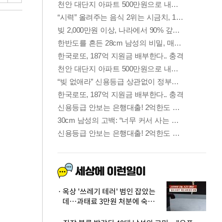
옥상 '쓰레기 테러' 범인 잡았는
데…과태료 3만원 처분에 숙박업
주 허탈