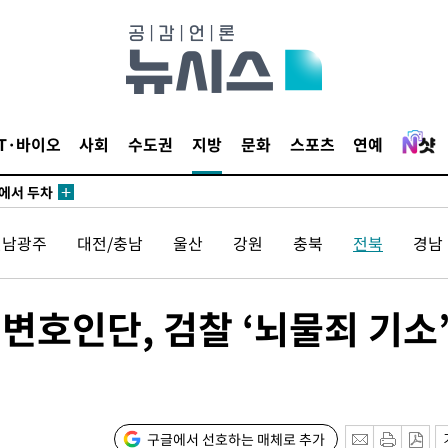
3명은 중
IT·바이오
사회
수도권
지방
문화
스포츠
연예
에서 두차
20일 후
전남광주
대전/충남
울산
강원
충북
전북
경남
3명은 중
변호인단, 검찰 ‘뇌물죄 기소
에서 두차
20일 후
구글에서 선호하는 매체로 추가