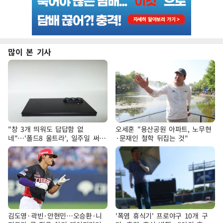
많이 본 기사
"창 3개 띄워도 답답함 없
오세훈 "용산공원 아파트, 노무현
네"…'폴드8 울트라', 일주일 써보
·문재인 철학 뒤집는 것"
니
김도영·곽빈·안현민…오승환·니
'폭염 휴식기' 프로야구 10개 구