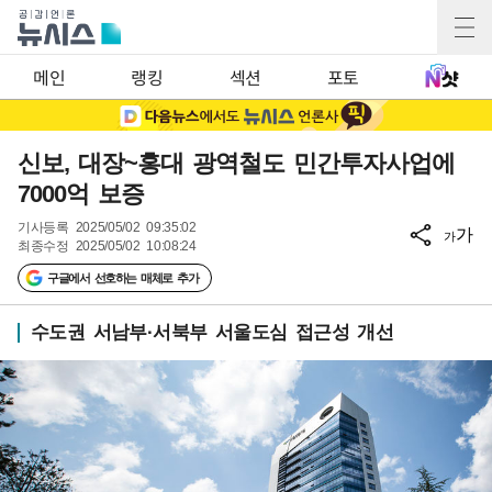
메인
랭킹
섹션
포토
신보, 대장~홍대 광역철도 민간투자사업에
7000억 보증
기사등록
2025/05/02 09:35:02
가
가
최종수정
2025/05/02 10:08:24
구글에서 선호하는 매체로 추가
수도권 서남부·서북부 서울도심 접근성 개선