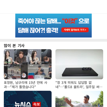
많이 본 기사
표창원, 남규리에 15년 만에 사
"창 3개 띄워도 답답함 없
과…"제가 틀렸습니다"
네"…'폴드8 울트라', 일주일 써보
니