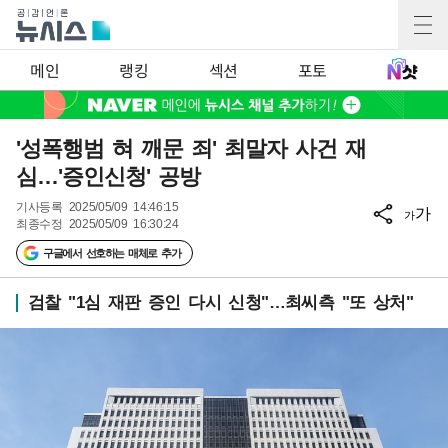
메인
랭킹
섹션
포토
'성폭행범 혀 깨문 죄' 최말자 사건 재
심…'증인신청' 공방
기사등록
2025/05/09 14:46:15
가
가
최종수정
2025/05/09 16:30:24
구글에서 선호하는 매체로 추가
검찰 "1심 재판 증인 다시 신청"…최씨측 "또 상처"