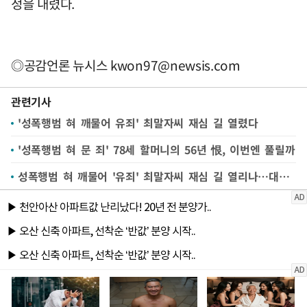
정을 내렸다.
◎공감언론 뉴시스
kwon97@newsis.com
관련기사
'성폭행범 혀 깨물어 유죄' 최말자씨 재심 길 열렸다
'성폭행범 혀 문 죄' 78세 할머니의 56년 恨, 이번엔 풀릴까
성폭행범 혀 깨물어 '유죄' 최말자씨 재심 길 열리나…대법, 파기환송