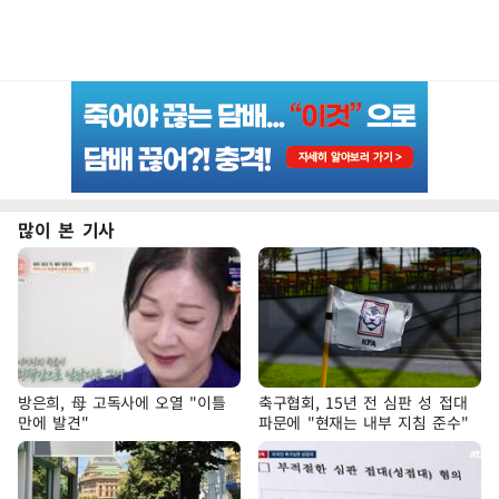
많이 본 기사
방은희, 母 고독사에 오열 "이틀
축구협회, 15년 전 심판 성 접대
만에 발견"
파문에 "현재는 내부 지침 준수"