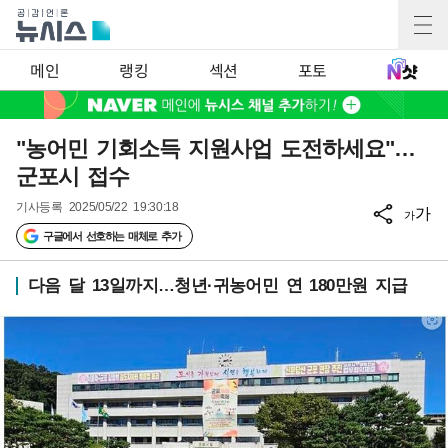
메인
랭킹
섹션
포토
"농어민 기회소득 지원사업 도전하세요"…
군포시 접수
기사등록
2025/05/22 19:30:18
가
가
구글에서 선호하는 매체로 추가
다음 달 13일까지…청년·귀농어민 연 180만원 지급