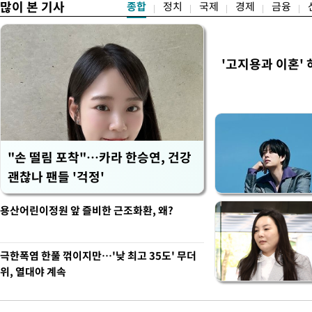
많이 본 기사
종합
정치
국제
경제
금융
'고지용과 이혼' 
"손 떨림 포착"…카라 한승연, 건강
괜찮나 팬들 '걱정'
용산어린이정원 앞 즐비한 근조화환, 왜?
극한폭염 한풀 꺾이지만…'낮 최고 35도' 무더
위, 열대야 계속