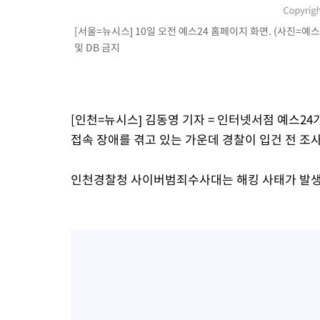
11분 전 >
백운산서 80년근 천종산삼 9뿌리 발견…감정가 1.3억원
[서울=뉴시스] 10일 오전 예스24 홈페이지 화면. (사진=예스24
49분 전 >
선재도서 해루질 나섰다 실종 60대, 닷새 만에 숨진 채 발견
및 DB 금지
1시간 전 >
남자 농구, 나고야 아시안게임서 '홈팀' 일본과 한일전
1시간 전 >
여수 오동도 해상서 모터보트 전복…1명 사망·1명 실종
2시간 전 >
극한폭염 한풀 꺾이지만…'낮 최고 35도' 무더위, 열대야 계속[다
날씨]
3시간 전 >
축구협회 "압수수색·성접대 논란 사과…쇄신의 기회로 삼겠다"
[인천=뉴시스] 김동영 기자 = 인터넷서점 예스
3시간 전 >
[속보]'압수수색·성접대 논란' 축구협회 "실망과 걱정 안겨드려 죄
접속 장애를 겪고 있는 가운데 경찰이 입건 전 조사
7시간 전 >
'최고 37도' 폭염 지속…강원동해안 최대 150㎜ 비
9시간 전 >
[속보]뉴욕증시 상승 마감…S&P 0.6% 나스닥 1.3%↑
인천경찰청 사이버범죄수사대는 해킹 사태가 발생한