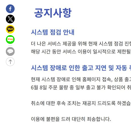
2시간 전 >
극한폭염 한풀 꺾이지만…'낮 최고 35도' 무더위, 열대야 계속[다
날씨]
3시간 전 >
축구협회 "압수수색·성접대 논란 사과…쇄신의 기회로 삼겠다"
3시간 전 >
[속보]'압수수색·성접대 논란' 축구협회 "실망과 걱정 안겨드려 죄
7시간 전 >
'최고 37도' 폭염 지속…강원동해안 최대 150㎜ 비
9시간 전 >
[속보]뉴욕증시 상승 마감…S&P 0.6% 나스닥 1.3%↑
-27708초 전 >
이란 "호르무즈 재개방 합의 근접…美 배상 선행돼야"
-18755초 전 >
[속보]與최고위원 제주·인천 순회경선…박선원·최민희·서미
한민수·김용 순
-18708초 전 >
[속보]김민석, 與 전대 당원투표 누적 득표율 45.42%로 1위…
청래 44.56%
-17990초 전 >
[속보]與 대표 경선 제주·인천 당원투표…金 47.75%·鄭
42.08%·宋 10.17%
-17524초 전 >
이강인 "아틀레티코 이적 기뻐…등번호 7번 의미보단 팀 위해 
것"
-17459초 전 >
[속보]與 당대표 경선, 제주·인천 권리당원 투표 김민석 승리
-11233초 전 >
낮 최고 35도 '무더위'…동해안 시간당 30㎜ '강한 비'[내일날
-10503초 전 >
[속보]이강인 "감독님이 원하는 마음 느꼈고, 많은 트로피 원해
틀레티코 이적"
-10285초 전 >
수도권 40도 육박 '펄펄'…동해안 일부 지역엔 호의주의보
-9254초 전 >
온열질환 사망자 3명 늘어…누적 환자 3000명 돌파
-3199초 전 >
강릉에 시간당 81.4㎜ 물폭탄…도로 잠기고 담벼락 붕괴