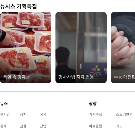
뉴시스 기획특집
폭염 속 경제는
형사사법 지각 변동
수능 대전
뉴스
광장
실시간
정치
국제
기자수첩
스토리칼럼
경제
금융
산업
아트클럽
기고