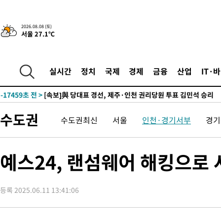
9시간 전 >
[속보]뉴욕증시 상승 마감…S&P 0.6% 나스닥 1.3%↑
-27708초 전 >
이란 "호르무즈 재개방 합의 근접…美 배상 선행돼야"
2026.08.08 (토)
서울 27.1℃
-18755초 전 >
[속보]與최고위원 제주·인천 순회경선…박선원·최민희·서미
한민수·김용 순
-18708초 전 >
[속보]김민석, 與 전대 당원투표 누적 득표율 45.42%로 1위…
청래 44.56%
-17990초 전 >
[속보]與 대표 경선 제주·인천 당원투표…金 47.75%·鄭
실시간
정치
국제
경제
금융
산업
IT·
42.08%·宋 10.17%
-17524초 전 >
이강인 "아틀레티코 이적 기뻐…등번호 7번 의미보단 팀 위해 
것"
-17459초 전 >
[속보]與 당대표 경선, 제주·인천 권리당원 투표 김민석 승리
-11233초 전 >
낮 최고 35도 '무더위'…동해안 시간당 30㎜ '강한 비'[내일날
수도권
수도권최신
서울
인천·경기서부
경기
-10503초 전 >
[속보]이강인 "감독님이 원하는 마음 느꼈고, 많은 트로피 원해
틀레티코 이적"
-10285초 전 >
수도권 40도 육박 '펄펄'…동해안 일부 지역엔 호의주의보
-9254초 전 >
온열질환 사망자 3명 늘어…누적 환자 3000명 돌파
예스24, 랜섬웨어 해킹으로
-3199초 전 >
강릉에 시간당 81.4㎜ 물폭탄…도로 잠기고 담벼락 붕괴
11분 전 >
백운산서 80년근 천종산삼 9뿌리 발견…감정가 1.3억원
등록 2025.06.11 13:41:06
49분 전 >
선재도서 해루질 나섰다 실종 60대, 닷새 만에 숨진 채 발견
1시간 전 >
남자 농구, 나고야 아시안게임서 '홈팀' 일본과 한일전
1시간 전 >
여수 오동도 해상서 모터보트 전복…1명 사망·1명 실종