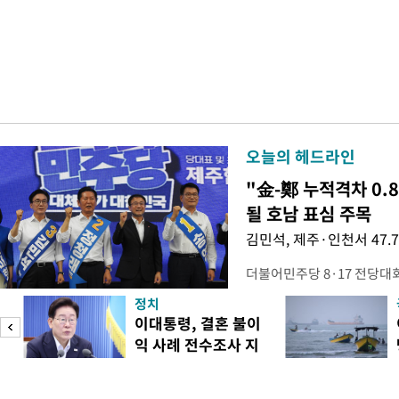
오늘의 헤드라인
"金-鄭 누적격차 0.
될 호남 표심 주목
김민석, 제주·인천서 47.
더불어민주당 8·17 전당대
보가 8일 제주·인천 지역 순
정치
다. 앞서 정청래 후보 우세
이대통령, 결혼 불이
·울산·경남 경선에서 1승 1
익 사례 전수조사 지
제주·인천 경선에서 이기며 '
시
만 두 후보 간 누적 득표율 차