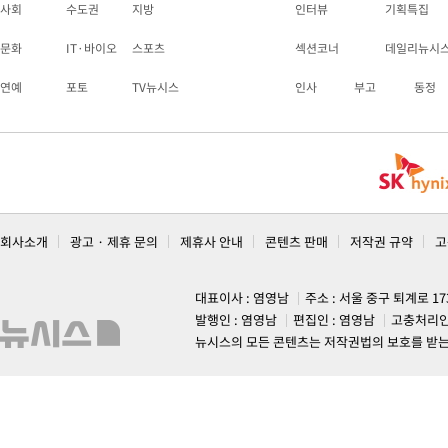
사회
수도권
지방
인터뷰
기획특집
문화
IT·바이오
스포츠
섹션코너
데일리뉴시
연예
포토
TV뉴시스
인사
부고
동정
회사소개
광고 · 제휴 문의
제휴사 안내
콘텐츠 판매
저작권 규약
고
대표이사 : 염영남
주소 : 서울 중구 퇴계로 1
발행인 : 염영남
편집인 : 염영남
고충처리인
뉴시스의 모든 콘텐츠는 저작권법의 보호를 받는 바, 무