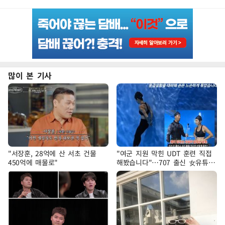
많이 본 기사
"서장훈, 28억에 산 서초 건물
"여군 지원 막힌 UDT 훈련 직접
450억에 매물로"
해봤습니다"…707 출신 女유튜버
'완벽 소화'