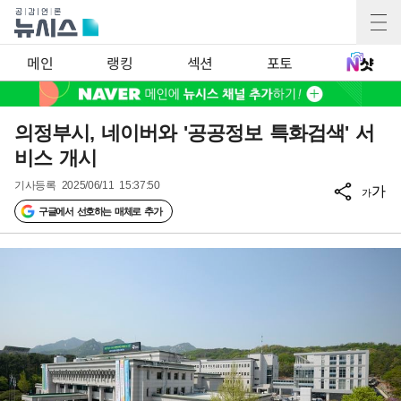
메인
랭킹
섹션
포토
의정부시, 네이버와 '공공정보 특화검색' 서
비스 개시
기사등록
2025/06/11 15:37:50
가
가
구글에서 선호하는 매체로 추가