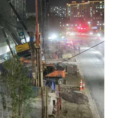
계속[다음
겠다"
 죄송"