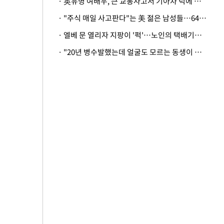
· 英유명 여배우, 큰 교통사고서 기아차 덕에 살았다
· "주식 매일 사고판다"는 美 젊은 남성들…64%가 "나는 인생의 패배자“
· 엘베 문 열리자 지팡이 '퍽'…노인의 택배기사 폭행 이유
· "20년 병수발했는데 얼굴도 모르는 동생이 유산 절반을"…배다른 형제 상속권 있을까