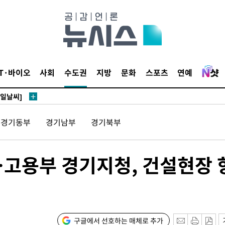
鄭
위해 뛸
IT·바이오
사회
수도권
지방
문화
스포츠
연예
승리
내일날씨]
 원해 아
경기동부
경기남부
경기북부
보
…고용부 경기지청, 건설현장 
견
구글에서 선호하는 매체로 추가
계속[다음