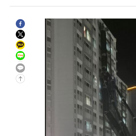
주 날씨]
-1338초 전 >
축구협회 "압수수색·성접대 논란 사과…쇄신의 기회로 삼
2분 전 >
[속보]'압수수색·성접대 논란' 축구협회 "실망과 걱정 안겨드려
3시간 전 >
'최고 37도' 폭염 지속…강원동해안 최대 150㎜ 비
5시간 전 >
[속보]뉴욕증시 상승 마감…S&P 0.6% 나스닥 1.3%↑
-32157초 전 >
[속보]與 대표 경선 제주·인천 당원투표…金 47.75%·
42.08%·宋 10.17%
-31691초 전 >
이강인 "아틀레티코 이적 기뻐…등번호 7번 의미보단 팀 
것"
-31626초 전 >
[속보]與 당대표 경선, 제주·인천 권리당원 투표 김민석 
-25400초 전 >
낮 최고 35도 '무더위'…동해안 시간당 30㎜ '강한 비'[
-24670초 전 >
[속보]이강인 "감독님이 원하는 마음 느꼈고, 많은 트로피
틀레티코 이적"
-24452초 전 >
수도권 40도 육박 '펄펄'…동해안 일부 지역엔 호의주의
-23421초 전 >
온열질환 사망자 3명 늘어…누적 환자 3000명 돌파
-17366초 전 >
강릉에 시간당 81.4㎜ 물폭탄…도로 잠기고 담벼락 붕괴
-13473초 전 >
백운산서 80년근 천종산삼 9뿌리 발견…감정가 1.3억원
-11183초 전 >
선재도서 해루질 나섰다 실종 60대, 닷새 만에 숨진 채 발
-8717초 전 >
남자 농구, 나고야 아시안게임서 '홈팀' 일본과 한일전
-8093초 전 >
여수 오동도 해상서 모터보트 전복…1명 사망·1명 실종