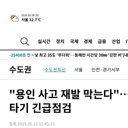
2026.08.08 (토)
서울 32.7℃
5시간 전 >
[속보]뉴욕증시 상승 마감…S&P 0.6% 나스닥 1.3%↑
-32157초 전 >
[속보]與 대표 경선 제주·인천 당원투표…金 47.75%·
42.08%·宋 10.17%
-31691초 전 >
이강인 "아틀레티코 이적 기뻐…등번호 7번 의미보단 팀 
실시간
정치
국제
경제
금융
산업
것"
-31626초 전 >
[속보]與 당대표 경선, 제주·인천 권리당원 투표 김민석 
-25400초 전 >
낮 최고 35도 '무더위'…동해안 시간당 30㎜ '강한 비'[
-24670초 전 >
[속보]이강인 "감독님이 원하는 마음 느꼈고, 많은 트로피
수도권
수도권최신
서울
인천·경기서부
틀레티코 이적"
-24452초 전 >
수도권 40도 육박 '펄펄'…동해안 일부 지역엔 호의주의
-23421초 전 >
온열질환 사망자 3명 늘어…누적 환자 3000명 돌파
-17366초 전 >
강릉에 시간당 81.4㎜ 물폭탄…도로 잠기고 담벼락 붕괴
"용인 사고 재발 막는다"
-13473초 전 >
백운산서 80년근 천종산삼 9뿌리 발견…감정가 1.3억원
타기 긴급점검
-11183초 전 >
선재도서 해루질 나섰다 실종 60대, 닷새 만에 숨진 채 발
-8717초 전 >
남자 농구, 나고야 아시안게임서 '홈팀' 일본과 한일전
-8093초 전 >
여수 오동도 해상서 모터보트 전복…1명 사망·1명 실종
등록 2025.06.11 15:45:33
-4320초 전 >
극한폭염 한풀 꺾이지만…'낮 최고 35도' 무더위, 열대야 