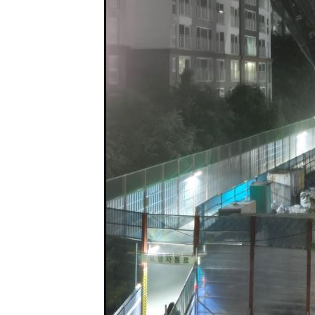
-4320초 전 >
극한폭염 한풀 꺾이지만…'낮 최고 35도' 무더위, 열대야 
주 날씨]
-1338초 전 >
축구협회 "압수수색·성접대 논란 사과…쇄신의 기회로 삼
2분 전 >
[속보]'압수수색·성접대 논란' 축구협회 "실망과 걱정 안겨드려
3시간 전 >
'최고 37도' 폭염 지속…강원동해안 최대 150㎜ 비
5시간 전 >
[속보]뉴욕증시 상승 마감…S&P 0.6% 나스닥 1.3%↑