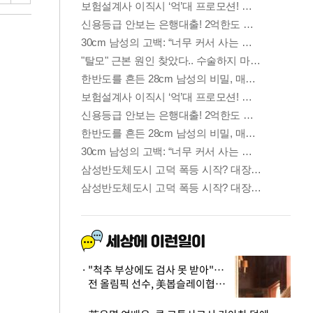
"척추 부상에도 검사 못 받아"…
전 올림픽 선수, 美봅슬레이협회
상대 소송