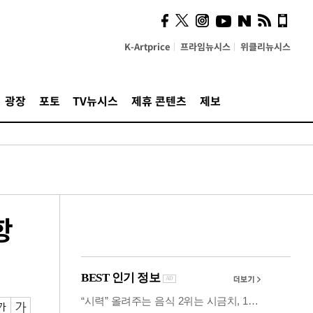
사이 해답 찾았죠"…알을
깨고 나온 '초자아'
K-Artprice
프라임뉴시스
위클리뉴시스
광장
포토
TV뉴시스
제휴 콘텐츠
제보
항