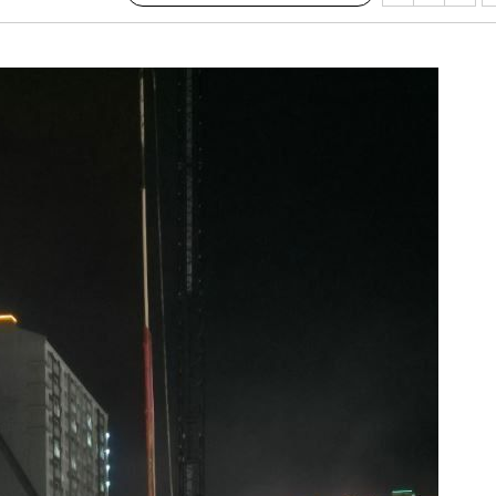
겠다"
 죄송"
鄭
위해 뛸
승리
내일날씨]
 원해 아
보
견