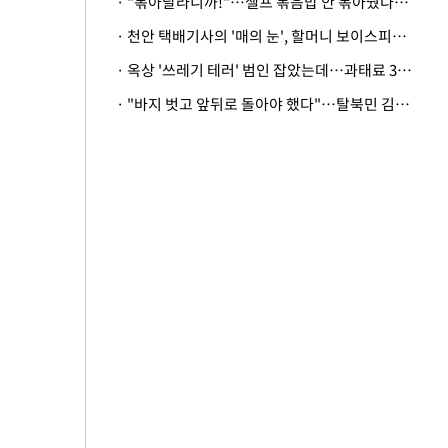
· "볶아달라니까!"…셀프 볶음밥 안 볶아줬다고 사장 폭행한 손님
· 천안 택배기사의 '매의 눈', 할머니 보이스피싱 피해 막아
· 옥상 '쓰레기 테러' 범인 잡았는데…과태료 3만원 처분에 숙박업주 허탈
· "바지 벗고 앞뒤로 돌아야 했다"…탈북민 김서아, 기쁨조 검사 수치심 회상