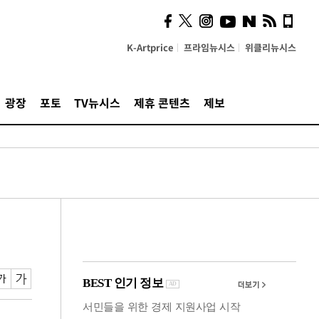
시, 스마트폰 액세서리에
NFC 더했다
K-Artprice
프라임뉴시스
위클리뉴시스
광장
포토
TV뉴시스
제휴 콘텐츠
제보