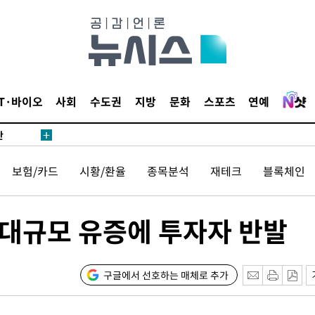
쪽 아웃바
 하향
별재난지역
…희망지 못
날씨]
IT·바이오
사회
수도권
지방
문화
스포츠
연예
요 선제 대
단
무'
보험/카드
시황/환율
종목분석
재테크
블록체인
 마쳐
 대규모 유증에 투자자 반발
장 기소
구글에서 선호하는 매체로 추가
회
교수…이병