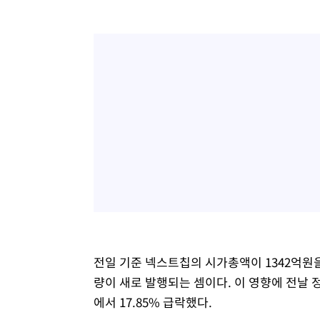
-7257초 전 >
[속보]종합특검, '계엄 수용공간 확보' 신용해 前교정본부
-6130초 전 >
외신들도 주목한 韓축구 파문…"국민적 공분에 수사 재개"
-6101초 전 >
11시간 압수수색에 성접대 파문까지…'쑥대밭' 된 축구협
-5123초 전 >
[속보]규제합리화위원회 부위원장에 김태유 서울대 공대 
태 후임
-1481초 전 >
[속보]국힘 윤리위, '돌려차기 발언' 진종오·서범수 징계 
53분 전 >
[속보] 7월 중국 수출 23.9%↑ 수입 27.5%↑…무역총액 25
전일 기준 넥스트칩의 시가총액이 1342억원
량이 새로 발행되는 셈이다. 이 영향에 전날
에서 17.85% 급락했다.