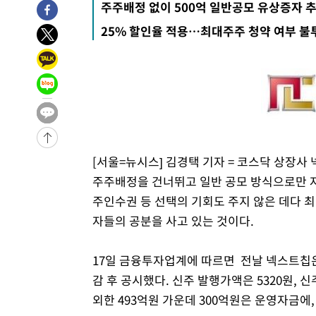
주주배정 없이 500억 일반공모 유상증자 
태 후임
-1461초 전 >
[속보]국힘 윤리위, '돌려차기 발언' 진종오·서범수 징계 
25% 할인율 적용…최대주주 청약 여부 불
53분 전 >
[속보] 7월 중국 수출 23.9%↑ 수입 27.5%↑…무역총액 25
-31782초 전 >
[속보] 미 사업체, 일자리 7월에 2.3만 개 줄어…실업률은
↓
-27645초 전 >
[속보]이 대통령 "부동산 공급 기존 사고방식 매달리지 
실천"
-26730초 전 >
이란, "오만과 '중앙 단일 루트' 합의…북쪽 인바운드·남
운드는 임시"
-18298초 전 >
"낮 기온 소폭 하락"…수도권 폭염중대경보, 폭염경보로
-18262초 전 >
[속보]이 대통령, '호우피해' 안동·의성 관할 4개 면 특
선포
-18225초 전 >
[단독]중수청 지원 검사들, 정원 초과 시 낮은 계급 임용
[서울=뉴시스] 김경택 기자 = 코스닥 상장사
갈 수도
-16196초 전 >
낮 최고 37도 찜통더위…곳곳 소나기·강원 많은 비[내일
주주배정을 건너뛰고 일반 공모 방식으로만 자
-14502초 전 >
SK하이닉스, 용인·청주 팹에 54조 투자…"AI 메모리 수
주인수권 등 선택의 기회도 주지 않은 데다 
응"
-11358초 전 >
여자배구 이재영·이다영 자매, 아제르바이잔 투란VC 입
자들의 공분을 사고 있는 것이다.
-10611초 전 >
외국인 심판 성 접대 7경기 들여다보니…한국 축구 '5승 2
-10345초 전 >
[속보]코스닥, 2.86포인트(0.36%) 내린 798.81마감
17일 금융투자업계에 따르면 전날 넥스트칩은
-10298초 전 >
[속보]코스피, 6200선 약보합…0.60% 내린 6258.77에
감 후 공시했다. 신주 발행가액은 5320원, 
-10278초 전 >
[속보]원·달러 환율, 7.7원 내린 1416.1원 마감
외한 493억원 가운데 300억원은 운영자금에
-10167초 전 >
[속보] 노원서 40.1도 관측…서울, 2018년 이후 첫 40도