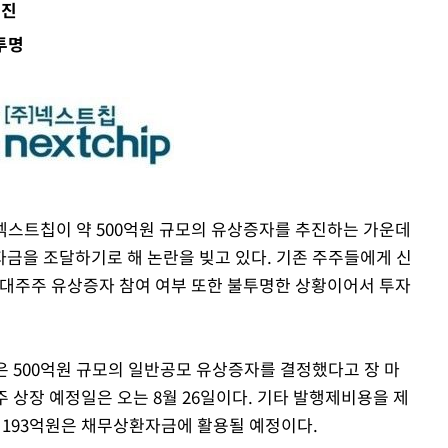
추진
절차 개시
투명
.3%↑
 4.1%로
말고 과감히
쪽 아웃바
 하향
별재난지역
…희망지 못
 넥스트칩이 약 500억원 규모의 유상증자를 추진하는 가운데
날씨]
금을 조달하기로 해 논란을 빚고 있다. 기존 주주들에게 신
요 선제 대
최대주주 유상증자 참여 여부 또한 불투명한 상황이어서 투자
단
무'
 500억원 규모의 일반공모 유상증자를 결정했다고 장 마
 마쳐
신주 상장 예정일은 오는 8월 26일이다. 기타 발행제비용을 제
, 193억원은 채무상환자금에 활용될 예정이다.