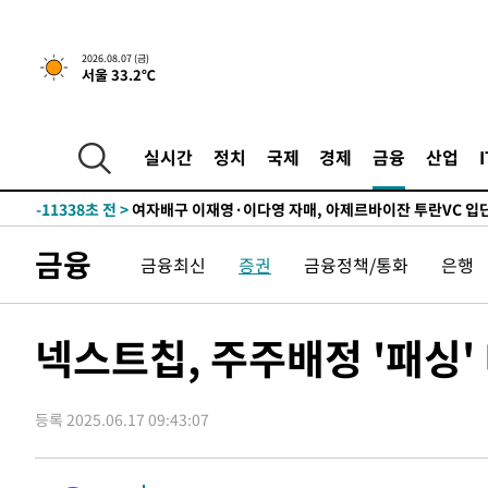
실천"
-26710초 전 >
이란, "오만과 '중앙 단일 루트' 합의…북쪽 인바운드·남
운드는 임시"
-18278초 전 >
"낮 기온 소폭 하락"…수도권 폭염중대경보, 폭염경보로
2026.08.07 (금)
서울 33.2℃
-18242초 전 >
[속보]이 대통령, '호우피해' 안동·의성 관할 4개 면 특
선포
-18205초 전 >
[단독]중수청 지원 검사들, 정원 초과 시 낮은 계급 임용
갈 수도
-16176초 전 >
낮 최고 37도 찜통더위…곳곳 소나기·강원 많은 비[내일
실시간
정치
국제
경제
금융
산업
-14482초 전 >
SK하이닉스, 용인·청주 팹에 54조 투자…"AI 메모리 수
응"
-11338초 전 >
여자배구 이재영·이다영 자매, 아제르바이잔 투란VC 입
-10591초 전 >
외국인 심판 성 접대 7경기 들여다보니…한국 축구 '5승 2
금융
금융최신
증권
금융정책/통화
은행
-10325초 전 >
[속보]코스닥, 2.86포인트(0.36%) 내린 798.81마감
-10278초 전 >
[속보]코스피, 6200선 약보합…0.60% 내린 6258.77에
-10258초 전 >
[속보]원·달러 환율, 7.7원 내린 1416.1원 마감
넥스트칩, 주주배정 '패싱'
-10147초 전 >
[속보] 노원서 40.1도 관측…서울, 2018년 이후 첫 40도
-7237초 전 >
[속보]종합특검, '계엄 수용공간 확보' 신용해 前교정본부
등록 2025.06.17 09:43:07
-6110초 전 >
외신들도 주목한 韓축구 파문…"국민적 공분에 수사 재개"
-6081초 전 >
11시간 압수수색에 성접대 파문까지…'쑥대밭' 된 축구협
-5103초 전 >
[속보]규제합리화위원회 부위원장에 김태유 서울대 공대 