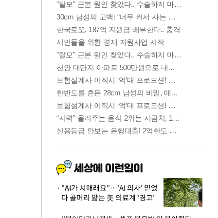
"AI가 치매래요"…'AI 의사' 믿었
다 골머리 앓는 美 의료계 '경고'