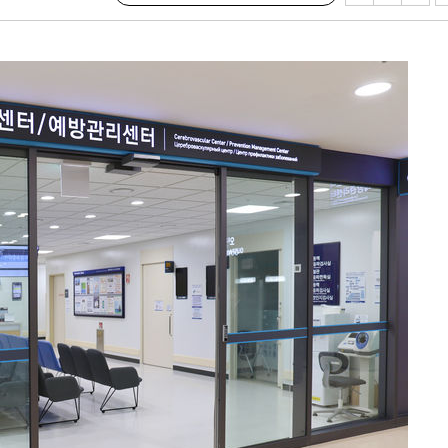
혐의
 격파
다"
수수색(종
4%↑
침 준수"
수수색
세 강화"