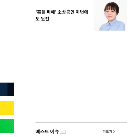
'홈플 피해' 소상공인 이번에
도 뒷전