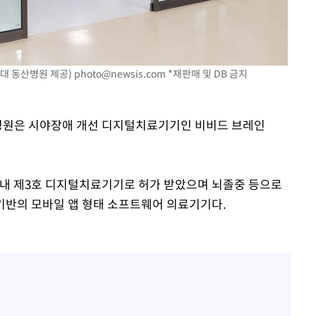
이승기 측 "차가원 전세금 
1
반환은 고도의 사기 수법
벌 원해"
"
아이유, 장기하 '별일 없
2
·당황'
일상 공개
대 동산병원 제공)
photo@newsis.com
*재판매 및 DB 금지
허지웅 "우리가 지지했던 
3
혐의
들었다"…형소법 개정에 
산병원은 시야장애 개선 디지털치료기기인 비비드 브레인
김혜수 "우린 돈 받고 일
4
는 만큼 해내야"
효린 "절친에게 남친 빼
5
내 제3호 디지털치료기기로 허가 받았으며 뇌졸중 등으로
만 안 있어"
 격파
 기반의 모바일 앱 형태 소프트웨어 의료기기다.
다"
손흥민, 5경기 연속골 실
6
기 끝 과달라하라 격파
극한 폭염에 프로야구 9
7
재개