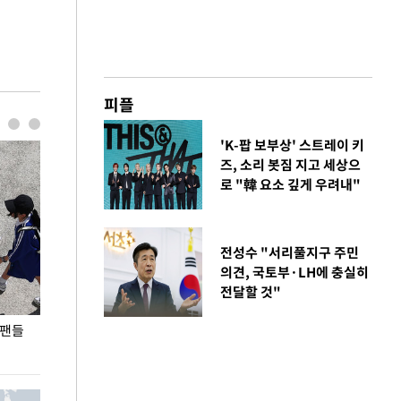
피플
'K-팝 보부상' 스트레이 키
즈, 소리 봇짐 지고 세상으
로 "韓 요소 깊게 우려내"
전성수 "서리풀지구 주민
의견, 국토부·LH에 충실히
전달할 것"
 팬들
이 대통령, '청년 대책 속도 높여야…폭염 문제도
입추 코앞인데 전
총력 대응'