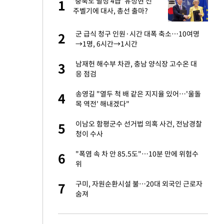
미
'충북도 별정 4급' 유정현 전
1
1
…엄
주벨기에 대사, 총선 출마?
이 산다' 선곡…쿨한
군 급식 청구 인원·시간 대폭 축소…10여명
2
2
→1명, 6시간→1시간
인간들이 이 꼴 만
남재헌 해수부 차관, 충남 양식장 고수온 대
3
3
격한 반응
응 점검
하는 프리랜서…받
송영길 "열두 척 배 같은 지지율 있어…'울돌
4
4
목 역전' 해내겠다"
앗겨…지금이라면 가
이남오 함평군수 선거법 의혹 사건, 전남경찰
5
5
청이 수사
패…LAFC는 승부차
"폭염 속 차 안 85.5도"…10분 만에 위험수
6
6
위
일까지 취소…11일
구미, 자원순환시설 불…20대 외국인 근로자
7
7
숨져