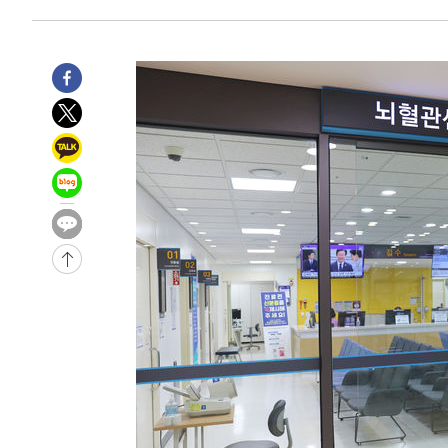
-5234초 전 >
[속보]종합특검, 대검 추가 압수수색…내란 중요임무종사 
-1329초 전 >
[속보]코스닥, 800p 회복…0.26% 오른 801.67 마감
-1259초 전 >
[속보]코스피, 301.88포인트(4.58%) 내린 6296.38 마감
-1124초 전 >
[속보]원·달러 환율, 0.7원 내린 1423.8원 마감
21분 전 >
"여기 떨어졌다"…다누리, 스페이스X 로켓 달 충돌 흔적 포착
1시간 전 >
손흥민, 5경기 연속골 실패…LAFC는 승부차기 끝 과달라하라
3시간 전 >
내일까지 39도 '펄펄'…기상청 "태풍 지나며 폭염 잠시 꺾인
-26894초 전 >
'월드컵 탈락 후폭풍' 축구협회…11시간 걸린 초유의 압
합)
-26330초 전 >
[속보] 뉴욕증시, 혼조 출발…나스닥 0.3%↓, 다우 0.1
-25123초 전 >
축구협회, 15년 전 심판 성 접대 파문에 "현재는 내부 지
-23808초 전 >
경찰, '홍명보는 2순위' 결론냈던 스포츠윤리센터도 압
-9404초 전 >
[속보]합참 "北 발사체는 단거리탄도미사일…감시·경계태
-9152초 전 >
日방위성, 北이 동해로 쏜 발사체는 탄도미사일 가능성
-7582초 전 >
[속보] SKT, 에이닷 서비스 장애 발생…"원인 파악 중"
-6988초 전 >
[속보]합참 "북, 동해상으로 미상 발사체 발사"
-6384초 전 >
'낮 최고 39도' 불볕더위…한밤 열대야도 계속[내일날씨]