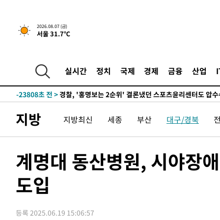
2026.08.07 (금)
서울 31.7℃
3시간 전 >
내일까지 39도 '펄펄'…기상청 "태풍 지나며 폭염 잠시 꺾인
-26894초 전 >
'월드컵 탈락 후폭풍' 축구협회…11시간 걸린 초유의 압
합)
-26330초 전 >
[속보] 뉴욕증시, 혼조 출발…나스닥 0.3%↓, 다우 0.1
실시간
정치
국제
경제
금융
산업
-25123초 전 >
축구협회, 15년 전 심판 성 접대 파문에 "현재는 내부 지
-23808초 전 >
경찰, '홍명보는 2순위' 결론냈던 스포츠윤리센터도 압
-9404초 전 >
[속보]합참 "北 발사체는 단거리탄도미사일…감시·경계태
지방
지방최신
세종
부산
대구/경북
-9152초 전 >
日방위성, 北이 동해로 쏜 발사체는 탄도미사일 가능성
-7582초 전 >
[속보] SKT, 에이닷 서비스 장애 발생…"원인 파악 중"
-6988초 전 >
[속보]합참 "북, 동해상으로 미상 발사체 발사"
계명대 동산병원, 시야장애
-6384초 전 >
'낮 최고 39도' 불볕더위…한밤 열대야도 계속[내일날씨]
도입
-6343초 전 >
[속보]7~9일 프로야구 3연전도 폭염 취소…11일 재개
-6005초 전 >
"韓 외환시장 개입 관측 배경엔 美의 대한국 무역적자 있어
-5832초 전 >
'월드컵 탈락 후폭풍' 축구협회…초유의 압수수색에 '충격
등록 2025.06.19 15:06:57
-5672초 전 >
서울 낮 37.9도, 올여름 최고치 경신…영등포 순간 '40도'