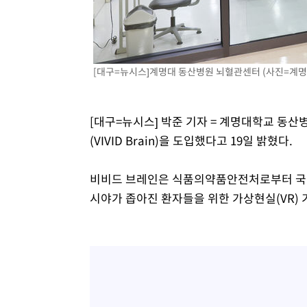
-6343초 전 >
[속보]7~9일 프로야구 3연전도 폭염 취소…11일 재개
-6005초 전 >
"韓 외환시장 개입 관측 배경엔 美의 대한국 무역적자 있어
-5832초 전 >
'월드컵 탈락 후폭풍' 축구협회…초유의 압수수색에 '충격
[대구=뉴시스]계명대 동산병원 뇌혈관센터 (사진=계명
-5672초 전 >
서울 낮 37.9도, 올여름 최고치 경신…영등포 순간 '40도'
-5234초 전 >
[속보]종합특검, 대검 추가 압수수색…내란 중요임무종사 
-1329초 전 >
[속보]코스닥, 800p 회복…0.26% 오른 801.67 마감
[대구=뉴시스] 박준 기자 = 계명대학교 동
-1259초 전 >
[속보]코스피, 301.88포인트(4.58%) 내린 6296.38 마감
(VIVID Brain)을 도입했다고 19일 밝혔다.
-1124초 전 >
[속보]원·달러 환율, 0.7원 내린 1423.8원 마감
21분 전 >
"여기 떨어졌다"…다누리, 스페이스X 로켓 달 충돌 흔적 포착
비비드 브레인은 식품의약품안전처로부터 국
1시간 전 >
손흥민, 5경기 연속골 실패…LAFC는 승부차기 끝 과달라하라
시야가 좁아진 환자들을 위한 가상현실(VR)
3시간 전 >
내일까지 39도 '펄펄'…기상청 "태풍 지나며 폭염 잠시 꺾인