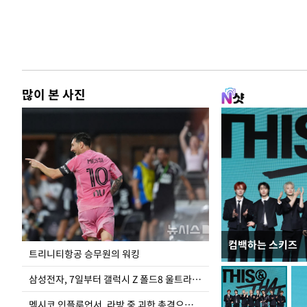
많이 본 사진
컴백하는 스키즈
입추 하루 앞둔 
트리니티항공 승무원의 워킹
폭염
삼성전자, 7일부터 갤럭시 Z 폴드8 울트라·폴드8·플립8 출시
멕시코 인플루언서, 라방 중 괴한 총격으로 사망