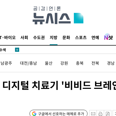
다"
수수색(종
4%↑
IT·바이오
사회
수도권
지방
문화
스포츠
연예
침 준수"
수수색
세 강화"
전남광주
대전/충남
울산
강원
충북
전북
경남
 디지털 치료기 '비비드 브레
"
·당황'
구글에서 선호하는 매체로 추가