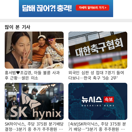
많이 본 기사
홍서범♥조갑경, 아들 불륜 사과
외국인 심판 성 접대 7경기 들여
후 근황…밝은 미소
다보니…한국 축구 '5승 2무'
SK하이닉스, 주당 375원 분기배당
[속보]SK하이닉스, 주당 375원 분
결정…3분기 중 추가 주주환원 발
기 배당…"3분기 중 주주환원 방