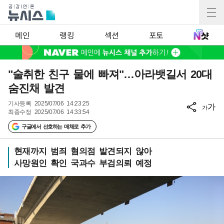
메인
랭킹
섹션
포토
"술취한 친구 물에 빠져"…아라뱃길서 20대
숨진채 발견
기사등록
2025/07/06 14:23:25
가
가
최종수정
2025/07/06 14:33:54
구글에서 선호하는 매체로 추가
현재까지 범죄 혐의점 발견되지 않아
사망원인 확인 국과수 부검의뢰 예정