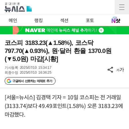
메인
랭킹
섹션
포토
코스피 3183.23(▲1.58%), 코스닥
797.70(▲0.93%), 원·달러 환율 1370.0원
(▼5.0원) 마감[시황]
기사등록
2025/07/10 15:34:17
가
가
최종수정
2025/07/10 16:36:25
구글에서 선호하는 매체로 추가
[서울=뉴시스] 김경택 기자 = 10일 코스피는 전 거래일
(3133.74)보다 49.49포인트(1.58%) 오른 3183.23에
마감했다.