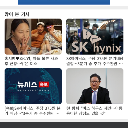
많이 본 기사
홍서범♥조갑경, 아들 불륜 사과
SK하이닉스, 주당 375원 분기배당
후 근황…밝은 미소
결정…3분기 중 추가 주주환원 발
표
[속보]SK하이닉스, 주당 375원 분
與 황희 "버스 하우스 제안…이동
기 배당…"3분기 중 주주환원 방
용이한 장점도 있을 것"
안 확정"