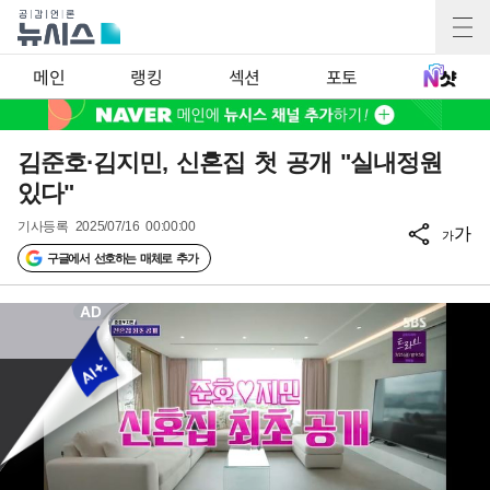
메인
랭킹
섹션
포토
김준호·김지민, 신혼집 첫 공개 "실내정원
있다"
기사등록
2025/07/16 00:00:00
가
가
구글에서 선호하는 매체로 추가