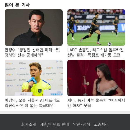
많이 본 기사
한정수 "황정민 선배만 피해…떳
LAFC 손흥민, 리그스컵 톨루카전
떳하면 신분 공개하라"
선발 출격…득점포 재가동 도전
이강인, 오늘 서울서 AT마드리드
제니, 동거 여부 물음에 "여기까지
입단식…'전례 없는 특급대우'
만 하자" 웃음
회사소개
제휴/컨텐츠 판매
약관·정책
고충처리