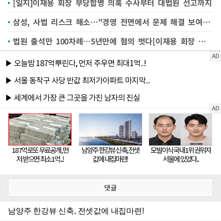
[일지]이재용 회장 부당합병 의혹 수사부터 대법원 선고까지
삼성, 사법 리스크 해소…"경영 전면에서 문제 해결 보여달라"
법원 출석만 100차례…5년만에 혐의 벗다[이재용 회장 최종 무죄①]
댓글