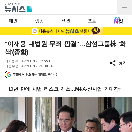
메인
랭킹
섹션
포토
"이재용 대법원 무죄 판결"…삼성그룹株 '화
색'(종합)
기사등록
2025/07/17 15:55:11
가
가
최종수정
2025/07/17 20:00:24
구글에서 선호하는 매체로 추가
10년 만에 사법 리스크 해소…M&A·신사업 기대감↑