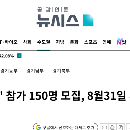
서미화·한
IT·바이오
사회
수도권
지방
문화
스포츠
연예
1위… 정청
2.08%·
해 뛸 것"
경기동부
경기남부
경기북부
리
씨]
해 아틀레티
참가 150명 모집, 8월31일
구글에서 선호하는 매체로 추가