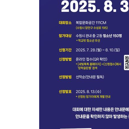
1시간 전 >
온열질환 사망자 3명 늘어…누적 환자 3000명 돌파
2시간 전 >
강릉에 시간당 81.4㎜ 물폭탄…도로 잠기고 담벼락 붕괴
3시간 전 >
백운산서 80년근 천종산삼 9뿌리 발견…감정가 1.3억원
4시간 전 >
선재도서 해루질 나섰다 실종 60대, 닷새 만에 숨진 채 발견
5시간 전 >
남자 농구, 나고야 아시안게임서 '홈팀' 일본과 한일전
5시간 전 >
여수 오동도 해상서 모터보트 전복…1명 사망·1명 실종
6시간 전 >
극한폭염 한풀 꺾이지만…'낮 최고 35도' 무더위, 열대야 계
날씨]
7시간 전 >
축구협회 "압수수색·성접대 논란 사과…쇄신의 기회로 삼겠
7시간 전 >
[속보]'압수수색·성접대 논란' 축구협회 "실망과 걱정 안겨드
10시간 전 >
'최고 37도' 폭염 지속…강원동해안 최대 150㎜ 비
12시간 전 >
[속보]뉴욕증시 상승 마감…S&P 0.6% 나스닥 1.3%↑