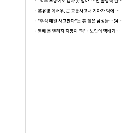
· "척추 부상에도 검사 못 받아"…전 올림픽 선수, 美봅슬레이협회 상대 소송
· 英유명 여배우, 큰 교통사고서 기아차 덕에 살았다
· "주식 매일 사고판다"는 美 젊은 남성들…64%가 "나는 인생의 패배자“
· 엘베 문 열리자 지팡이 '퍽'…노인의 택배기사 폭행 이유