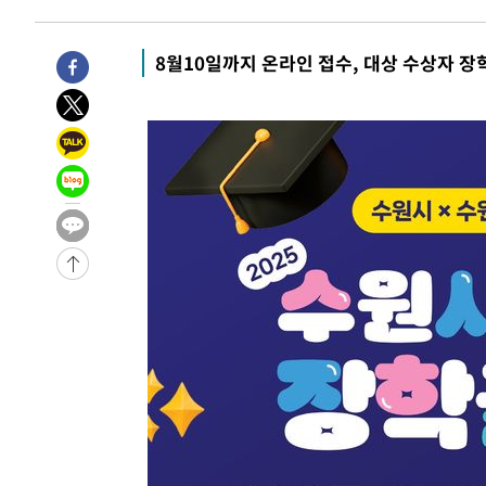
5시간 전 >
남자 농구, 나고야 아시안게임서 '홈팀' 일본과 한일전
5시간 전 >
여수 오동도 해상서 모터보트 전복…1명 사망·1명 실종
8월10일까지 온라인 접수, 대상 수상자 장
6시간 전 >
극한폭염 한풀 꺾이지만…'낮 최고 35도' 무더위, 열대야 계
날씨]
7시간 전 >
축구협회 "압수수색·성접대 논란 사과…쇄신의 기회로 삼겠
7시간 전 >
[속보]'압수수색·성접대 논란' 축구협회 "실망과 걱정 안겨드
10시간 전 >
'최고 37도' 폭염 지속…강원동해안 최대 150㎜ 비
12시간 전 >
[속보]뉴욕증시 상승 마감…S&P 0.6% 나스닥 1.3%↑
-14070초 전 >
이란 "호르무즈 재개방 합의 근접…美 배상 선행돼야"
-5117초 전 >
[속보]與최고위원 제주·인천 순회경선…박선원·최민희·
민수·김용 순
-5070초 전 >
[속보]김민석, 與 전대 당원투표 누적 득표율 45.42%로 
래 44.56%
-4352초 전 >
[속보]與 대표 경선 제주·인천 당원투표…金 47.75%·鄭 4
宋 10.17%
-3886초 전 >
이강인 "아틀레티코 이적 기뻐…등번호 7번 의미보단 팀 위
-3821초 전 >
[속보]與 당대표 경선, 제주·인천 권리당원 투표 김민석 승
40분 전 >
낮 최고 35도 '무더위'…동해안 시간당 30㎜ '강한 비'[내일날
52분 전 >
[속보]이강인 "감독님이 원하는 마음 느꼈고, 많은 트로피 원
코 이적"
55분 전 >
수도권 40도 육박 '펄펄'…동해안 일부 지역엔 호의주의보