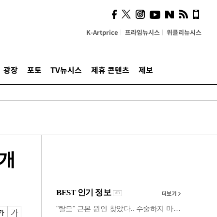
사이 해답 찾았죠"…알을
깨고 나온 '초자아'
K-Artprice
프라임뉴시스
위클리뉴시스
광장
포토
TV뉴시스
제휴 콘텐츠
제보
 개