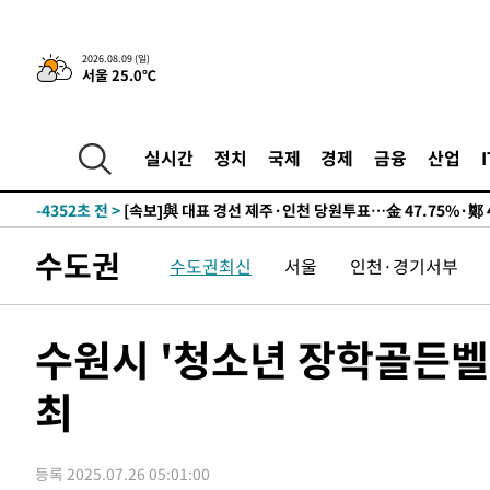
2026.08.09 (일)
서울 25.0℃
12시간 전 >
[속보]뉴욕증시 상승 마감…S&P 0.6% 나스닥 1.3%↑
-14070초 전 >
이란 "호르무즈 재개방 합의 근접…美 배상 선행돼야"
-5117초 전 >
[속보]與최고위원 제주·인천 순회경선…박선원·최민희·
실시간
정치
국제
경제
금융
산업
민수·김용 순
-5070초 전 >
[속보]김민석, 與 전대 당원투표 누적 득표율 45.42%로 
래 44.56%
-4352초 전 >
[속보]與 대표 경선 제주·인천 당원투표…金 47.75%·鄭 4
宋 10.17%
-3886초 전 >
이강인 "아틀레티코 이적 기뻐…등번호 7번 의미보단 팀 위
수도권
수도권최신
서울
인천·경기서부
-3821초 전 >
[속보]與 당대표 경선, 제주·인천 권리당원 투표 김민석 승
40분 전 >
낮 최고 35도 '무더위'…동해안 시간당 30㎜ '강한 비'[내일날
52분 전 >
[속보]이강인 "감독님이 원하는 마음 느꼈고, 많은 트로피 원
수원시 '청소년 장학골든벨' 
코 이적"
55분 전 >
수도권 40도 육박 '펄펄'…동해안 일부 지역엔 호의주의보
최
1시간 전 >
온열질환 사망자 3명 늘어…누적 환자 3000명 돌파
2시간 전 >
강릉에 시간당 81.4㎜ 물폭탄…도로 잠기고 담벼락 붕괴
3시간 전 >
백운산서 80년근 천종산삼 9뿌리 발견…감정가 1.3억원
등록 2025.07.26 05:01:00
4시간 전 >
선재도서 해루질 나섰다 실종 60대, 닷새 만에 숨진 채 발견