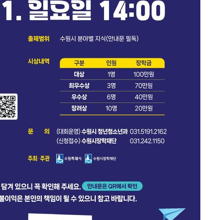
속[다음주
다"
려 죄송"