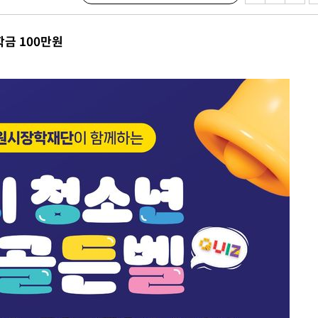
학금 100만원
속[다음주
다"
려 죄송"
서미화·한
1위… 정청
2.08%·
해 뛸 것"
리
씨]
해 아틀레티