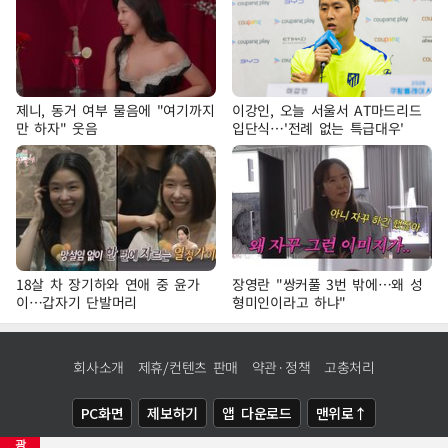
제니, 동거 여부 물음에 "여기까지
이강인, 오늘 서울서 AT마드리드
만 하자" 웃음
입단식…'전례 없는 특급대우'
18살 차 장기하와 연애 중 윤가
장영란 "쌍커풀 3번 밖에…왜 성
이…갑자기 단발머리
형미인이라고 하냐"
회사소개
제휴/컨텐츠 판매
약관·정책
고충처리
PC화면
제보하기
앱 다운로드
맨위로↑
광