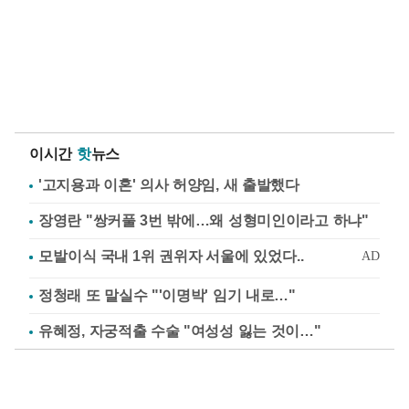
이시간
핫
뉴스
'고지용과 이혼' 의사 허양임, 새 출발했다
장영란 "쌍커풀 3번 밖에…왜 성형미인이라고 하냐"
정청래 또 말실수 "'이명박' 임기 내로…"
유혜정, 자궁적출 수술 "여성성 잃는 것이…"