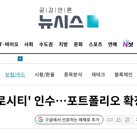
 사망
 CDC
 압수수색
IT·바이오
사회
수도권
지방
문화
스포츠
연예
위 등 9곳
출발
보험/카드
시황/환율
종목분석
재테크
블록체인
개장
3명은 중
벨로시티' 인수…포트폴리오 확
에서 두차
0일 후 발
구글에서 선호하는 매체로 추가