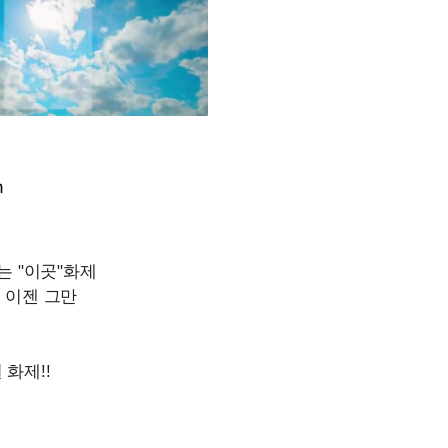
m
Mute