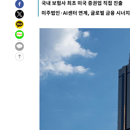
국내 보험사 최초 미국 증권업 직접 진출
-28891초 전 >
[속보] 7월 중국 수출 23.9%↑ 수입 27.5%↑…무역총
미주법인·AI센터 연계, 글로벌 금융 시너지
25.3%↑
-26051초 전 >
[속보]'채상병 순직 책임' 임성근, 항소심도 징역 3년
-25917초 전 >
[속보]종합특검, '관저이전 봐주기 감사' 유병호 구속기소
-22517초 전 >
민주 콩고 에볼라환자 4천명 돌파, 4053명 발생 1850명
-21767초 전 >
[속보]'300억원대 사기 혐의' 차가원 대표 구속 송치
-20961초 전 >
"미 전국적 살모네라 식중독 원인은 멕시코산 할라피뇨"--
-19474초 전 >
[속보]경찰·노동부, HL만도 평택사업장 끼임 사망 관련
-19355초 전 >
[속보]합수본, '투표율 허위 입력' 중앙·서울·경기도 선관
압수수색
-19110초 전 >
[속보]원·달러 환율, 오전 9시 1423.8원
-18906초 전 >
[속보]삼성전자·SK하이닉스 동반 강보합…1%대 상승 
-18892초 전 >
[속보]코스닥, 5.95포인트(0.74%) 상승한 807.62개장
-18860초 전 >
[속보]코스피, 6300선 재탈환…1.09% 오른 6365.07 
-16025초 전 >
시리아 다마스쿠스 교외에서 미니버스 폭발.. 14명 부상, 
태
-15323초 전 >
입추에도 극한더위…서울 낮 39도 '폭염중대경보'
-10287초 전 >
이란, 호르무즈서 "적국 목표물들"과 대치로 남부 케슘섬
례 큰 폭발음
-9002초 전 >
[속보]美, 폴리실리콘 수입 규제…파생제품 15% 관세, 12