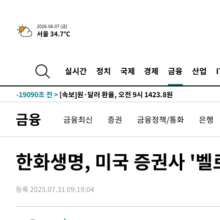
-25897초 전 >
[속보]종합특검, '관저이전 봐주기 감사' 유병호 구속기소
-22497초 전 >
민주 콩고 에볼라환자 4천명 돌파, 4053명 발생 1850명
2026.08.07 (금)
서울 34.7℃
-21747초 전 >
[속보]'300억원대 사기 혐의' 차가원 대표 구속 송치
-20941초 전 >
"미 전국적 살모네라 식중독 원인은 멕시코산 할라피뇨"--
-19454초 전 >
[속보]경찰·노동부, HL만도 평택사업장 끼임 사망 관련
실시간
정치
국제
경제
금융
산업
-19335초 전 >
[속보]합수본, '투표율 허위 입력' 중앙·서울·경기도 선관
압수수색
-19090초 전 >
[속보]원·달러 환율, 오전 9시 1423.8원
-18886초 전 >
[속보]삼성전자·SK하이닉스 동반 강보합…1%대 상승 
금융
금융최신
증권
금융정책/통화
은행
-18872초 전 >
[속보]코스닥, 5.95포인트(0.74%) 상승한 807.62개장
-18840초 전 >
[속보]코스피, 6300선 재탈환…1.09% 오른 6365.07 
-16005초 전 >
시리아 다마스쿠스 교외에서 미니버스 폭발.. 14명 부상, 
한화생명, 미국 증권사 '
태
-15303초 전 >
입추에도 극한더위…서울 낮 39도 '폭염중대경보'
-10267초 전 >
이란, 호르무즈서 "적국 목표물들"과 대치로 남부 케슘섬
례 큰 폭발음
등록 2025.07.31 09:19:04
-8982초 전 >
[속보]美, 폴리실리콘 수입 규제…파생제품 15% 관세, 12
효
-7133초 전 >
[속보]트럼프, 美 원정출산 금지 행정명령 서명
-4833초 전 >
[속보] 뉴욕증시, 일제 하락 마감…나스닥 0.06%↓