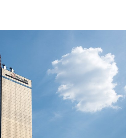
액
 사망
 CDC
 압수수색
위 등 9곳
출발
개장
3명은 중
에서 두차
0일 후 발