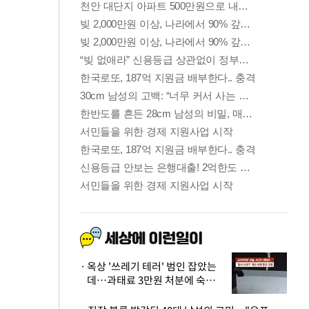
옥상 '쓰레기 테러' 범인 잡았는
데…과태료 3만원 처분에 숙박업
주 허탈