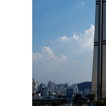
효
-7153초 전 >
[속보]트럼프, 美 원정출산 금지 행정명령 서명
-4853초 전 >
[속보] 뉴욕증시, 일제 하락 마감…나스닥 0.06%↓