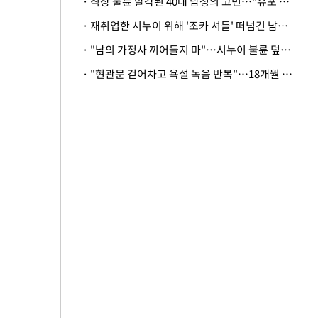
· 직장 불륜 발각된 40대 남성의 고민…"유포 동료 명예훼손·협박죄 고소 가능할까"
· 재취업한 시누이 위해 '조카 셔틀' 떠넘긴 남편…아내 "난 못한다"
· "남의 가정사 끼어들지 마"…시누이 불륜 덮으려는 남편에 억울한 아내
· "현관문 걷어차고 욕설 녹음 반복"…18개월 아기 키우는 집 뒤흔든 '앞집의 비극'