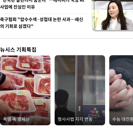
"한국판 팔란티어 꿈꾼다"…네이버가 국방 AI
사업에 진심인 이유
축구협회 "압수수색·성접대 논란 사과…쇄신
의 기회로 삼겠다"
뉴시스 기획특집
폭염 속 경제는
형사사법 지각 변동
수능 대전