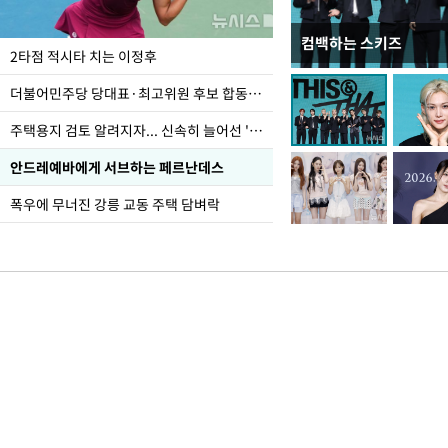
컴백하는 스키즈
이번주 국회에는 무슨 일
2타점 적시타 치는 이정후
더불어민주당 당대표·최고위원 후보 합동연설회
주택용지 검토 알려지자... 신속히 늘어선 '근조화환'
안드레예바에게 서브하는 페르난데스
폭우에 무너진 강릉 교동 주택 담벼락