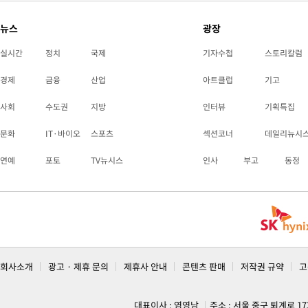
뉴스
광장
실시간
정치
국제
기자수첩
스토리칼럼
경제
금융
산업
아트클럽
기고
사회
수도권
지방
인터뷰
기획특집
문화
IT·바이오
스포츠
섹션코너
데일리뉴시
연예
포토
TV뉴시스
인사
부고
동정
회사소개
광고 · 제휴 문의
제휴사 안내
콘텐츠 판매
저작권 규약
고
대표이사 : 염영남
주소 : 서울 중구 퇴계로 1