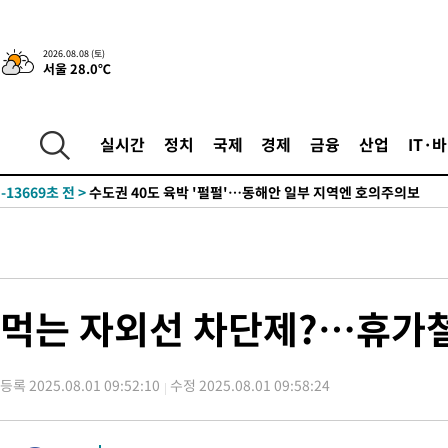
청래 44.56%
-21374초 전 >
[속보]與 대표 경선 제주·인천 당원투표…金 47.75%·鄭
42.08%·宋 10.17%
-20908초 전 >
이강인 "아틀레티코 이적 기뻐…등번호 7번 의미보단 팀 위해 
2026.08.08 (토)
서울 28.0℃
것"
-20843초 전 >
[속보]與 당대표 경선, 제주·인천 권리당원 투표 김민석 승리
-14617초 전 >
낮 최고 35도 '무더위'…동해안 시간당 30㎜ '강한 비'[내일날
-13887초 전 >
[속보]이강인 "감독님이 원하는 마음 느꼈고, 많은 트로피 원해
실시간
정치
국제
경제
금융
산업
IT·
틀레티코 이적"
-13669초 전 >
수도권 40도 육박 '펄펄'…동해안 일부 지역엔 호의주의보
-12638초 전 >
온열질환 사망자 3명 늘어…누적 환자 3000명 돌파
-6583초 전 >
강릉에 시간당 81.4㎜ 물폭탄…도로 잠기고 담벼락 붕괴
-2690초 전 >
백운산서 80년근 천종산삼 9뿌리 발견…감정가 1.3억원
-400초 전 >
선재도서 해루질 나섰다 실종 60대, 닷새 만에 숨진 채 발견
34분 전 >
남자 농구, 나고야 아시안게임서 '홈팀' 일본과 한일전
먹는 자외선 차단제?…휴가
44분 전 >
여수 오동도 해상서 모터보트 전복…1명 사망·1명 실종
1시간 전 >
극한폭염 한풀 꺾이지만…'낮 최고 35도' 무더위, 열대야 계속[다
등록 2025.08.01 09:52:10
수정 2025.08.01 09:58:24
날씨]
2시간 전 >
축구협회 "압수수색·성접대 논란 사과…쇄신의 기회로 삼겠다"
3시간 전 >
[속보]'압수수색·성접대 논란' 축구협회 "실망과 걱정 안겨드려 죄
6시간 전 >
'최고 37도' 폭염 지속…강원동해안 최대 150㎜ 비