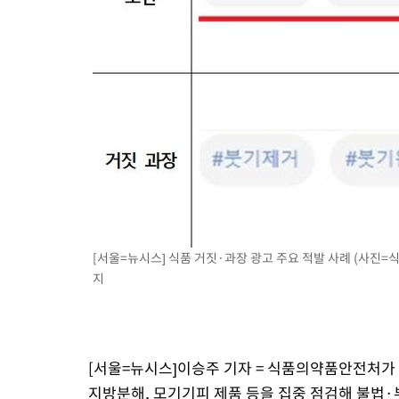
1시간 전 >
극한폭염 한풀 꺾이지만…'낮 최고 35도' 무더위, 열대야 계속[다
날씨]
2시간 전 >
축구협회 "압수수색·성접대 논란 사과…쇄신의 기회로 삼겠다"
3시간 전 >
[속보]'압수수색·성접대 논란' 축구협회 "실망과 걱정 안겨드려 죄
6시간 전 >
'최고 37도' 폭염 지속…강원동해안 최대 150㎜ 비
8시간 전 >
[속보]뉴욕증시 상승 마감…S&P 0.6% 나스닥 1.3%↑
[서울=뉴시스] 식품 거짓·과장 광고 주요 적발 사례 (사진=식약처
지
[서울=뉴시스]이승주 기자 = 식품의약품안전처가
지방분해, 모기기피 제품 등을 집중 점검해 불법·