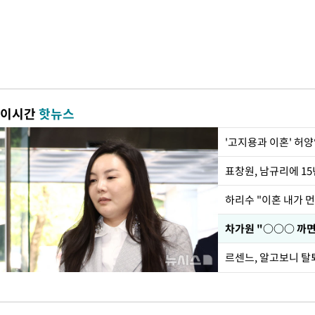
이시간
핫뉴스
'고지용과 이혼' 허양
하리수 "이혼 내가 
르센느, 알고보니 탈