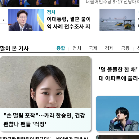
더불어민주당 8·17 전당대
보가 8일 제주·인천 지역 순
정치
다. 앞서 정청래 후보 우세
이대통령, 결혼 불이
·울산·경남 경선에서 1승 1
익 사례 전수조사 지
제주·인천 경선에서 이기며 '
시
만 두 후보 간 누적 득표율 차
많이 본 기사
종합
정치
국제
경제
금융
'덜 똘똘한 한 채
대 아파트에 쏠리
"손 떨림 포착"…카라 한승연, 건강
괜찮나 팬들 '걱정'