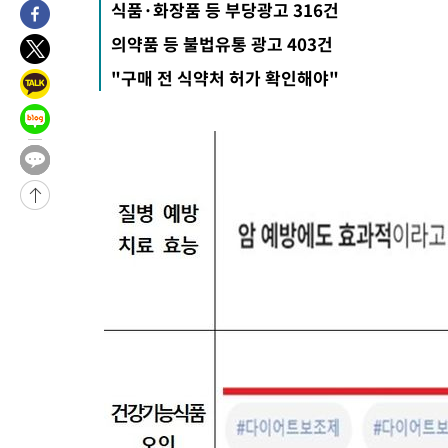
식품·화장품 등 부당광고 316건
8시간 전 >
[속보]뉴욕증시 상승 마감…S&P 0.6% 나스닥 1.3%↑
의약품 등 불법유통 광고 403건
-31112초 전 >
이란 "호르무즈 재개방 합의 근접…美 배상 선행돼야"
"구매 전 식약처 허가 확인해야"
-22159초 전 >
[속보]與최고위원 제주·인천 순회경선…박선원·최민희·서미
한민수·김용 순
-22112초 전 >
[속보]김민석, 與 전대 당원투표 누적 득표율 45.42%로 1위…
청래 44.56%
-21394초 전 >
[속보]與 대표 경선 제주·인천 당원투표…金 47.75%·鄭
42.08%·宋 10.17%
-20928초 전 >
이강인 "아틀레티코 이적 기뻐…등번호 7번 의미보단 팀 위해 
것"
-20863초 전 >
[속보]與 당대표 경선, 제주·인천 권리당원 투표 김민석 승리
-14637초 전 >
낮 최고 35도 '무더위'…동해안 시간당 30㎜ '강한 비'[내일날
-13907초 전 >
[속보]이강인 "감독님이 원하는 마음 느꼈고, 많은 트로피 원해
틀레티코 이적"
-13689초 전 >
수도권 40도 육박 '펄펄'…동해안 일부 지역엔 호의주의보
-12658초 전 >
온열질환 사망자 3명 늘어…누적 환자 3000명 돌파
-6603초 전 >
강릉에 시간당 81.4㎜ 물폭탄…도로 잠기고 담벼락 붕괴
-2710초 전 >
백운산서 80년근 천종산삼 9뿌리 발견…감정가 1.3억원
-420초 전 >
선재도서 해루질 나섰다 실종 60대, 닷새 만에 숨진 채 발견
34분 전 >
남자 농구, 나고야 아시안게임서 '홈팀' 일본과 한일전
44분 전 >
여수 오동도 해상서 모터보트 전복…1명 사망·1명 실종