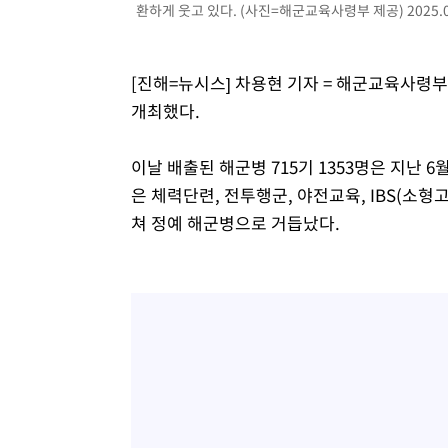
환하게 웃고 있다. (사진=해군교육사령부 제공) 2025.0
-7946초 전 >
선재도서 해루질 나섰다 실종 60대, 닷새 만에 숨진 채 발견
-5480초 전 >
남자 농구, 나고야 아시안게임서 '홈팀' 일본과 한일전
-4856초 전 >
여수 오동도 해상서 모터보트 전복…1명 사망·1명 실종
[진해=뉴시스] 차용현 기자 = 해군교육사령
-1083초 전 >
극한폭염 한풀 꺾이지만…'낮 최고 35도' 무더위, 열대야 
개최했다.
주 날씨]
31분 전 >
축구협회 "압수수색·성접대 논란 사과…쇄신의 기회로 삼겠다
56분 전 >
[속보]'압수수색·성접대 논란' 축구협회 "실망과 걱정 안겨드
이날 배출된 해군병 715기 1353명은 지난 
4시간 전 >
'최고 37도' 폭염 지속…강원동해안 최대 150㎜ 비
은 체력단련, 전투행군, 야전교육, IBS(소
6시간 전 >
[속보]뉴욕증시 상승 마감…S&P 0.6% 나스닥 1.3%↑
쳐 정예 해군병으로 거듭났다.