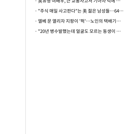
· 英유명 여배우, 큰 교통사고서 기아차 덕에 살았다
· "주식 매일 사고판다"는 美 젊은 남성들…64%가 "나는 인생의 패배자“
· 엘베 문 열리자 지팡이 '퍽'…노인의 택배기사 폭행 이유
· "20년 병수발했는데 얼굴도 모르는 동생이 유산 절반을"…배다른 형제 상속권 있을까