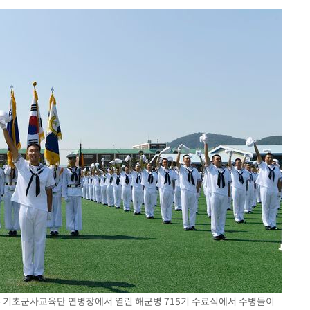
계속[다음
"
려 죄송"
·서미화·
1위… 정
鄭
위해 뛸
승리
내일날씨]
 원해 아
보
부 기초군사교육단 연병장에서 열린 해군병 715기 수료식에서 수병들이