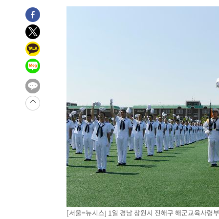
-1083초 전 >
극한폭염 한풀 꺾이지만…'낮 최고 35도' 무더위, 열대야 
주 날씨]
31분 전 >
축구협회 "압수수색·성접대 논란 사과…쇄신의 기회로 삼겠다
56분 전 >
[속보]'압수수색·성접대 논란' 축구협회 "실망과 걱정 안겨드
4시간 전 >
'최고 37도' 폭염 지속…강원동해안 최대 150㎜ 비
6시간 전 >
[속보]뉴욕증시 상승 마감…S&P 0.6% 나스닥 1.3%↑
-29685초 전 >
[속보]與최고위원 제주·인천 순회경선…박선원·최민희
한민수·김용 순
-29638초 전 >
[속보]김민석, 與 전대 당원투표 누적 득표율 45.42%로 
청래 44.56%
-28920초 전 >
[속보]與 대표 경선 제주·인천 당원투표…金 47.75%·
42.08%·宋 10.17%
-28454초 전 >
이강인 "아틀레티코 이적 기뻐…등번호 7번 의미보단 팀 
것"
-28389초 전 >
[속보]與 당대표 경선, 제주·인천 권리당원 투표 김민석 
-22163초 전 >
낮 최고 35도 '무더위'…동해안 시간당 30㎜ '강한 비'[
-21433초 전 >
[속보]이강인 "감독님이 원하는 마음 느꼈고, 많은 트로피
틀레티코 이적"
-21215초 전 >
수도권 40도 육박 '펄펄'…동해안 일부 지역엔 호의주의
-20184초 전 >
온열질환 사망자 3명 늘어…누적 환자 3000명 돌파
-14129초 전 >
강릉에 시간당 81.4㎜ 물폭탄…도로 잠기고 담벼락 붕괴
[서울=뉴시스] 1일 경남 창원시 진해구 해군교육사령
-10236초 전 >
백운산서 80년근 천종산삼 9뿌리 발견…감정가 1.3억원