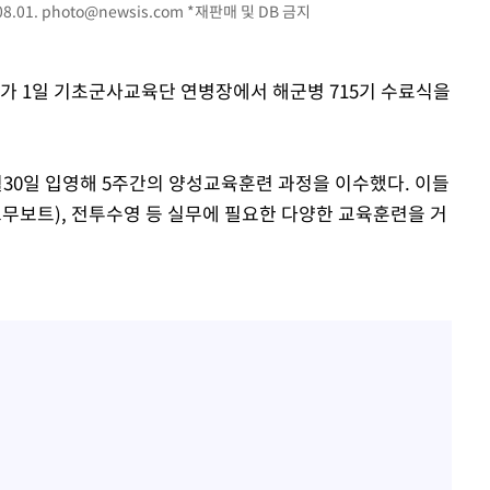
8.01.
photo@newsis.com
*재판매 및 DB 금지
부가 1일 기초군사교육단 연병장에서 해군병 715기 수료식을
계속[다음
"
려 죄송"
6월30일 입영해 5주간의 양성교육훈련 과정을 이수했다. 이들
형고무보트), 전투수영 등 실무에 필요한 다양한 교육훈련을 거