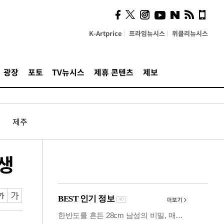
사이 해답 찾았죠"…알을
깨고 나온 '초자아'
K-Artprice
프라임뉴시스
위클리뉴시스
광장
포토
TV뉴시스
제휴 콘텐츠
제보
제주
탄생