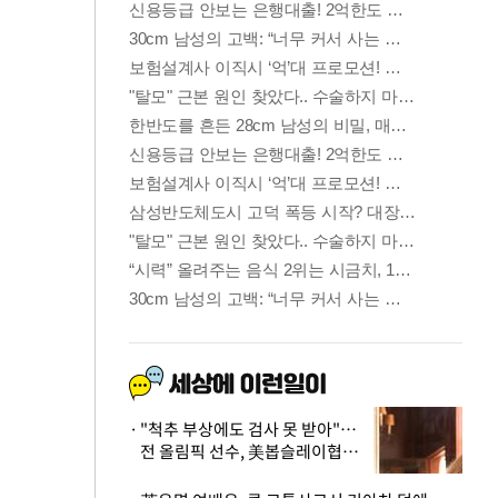
"척추 부상에도 검사 못 받아"…
전 올림픽 선수, 美봅슬레이협회
상대 소송