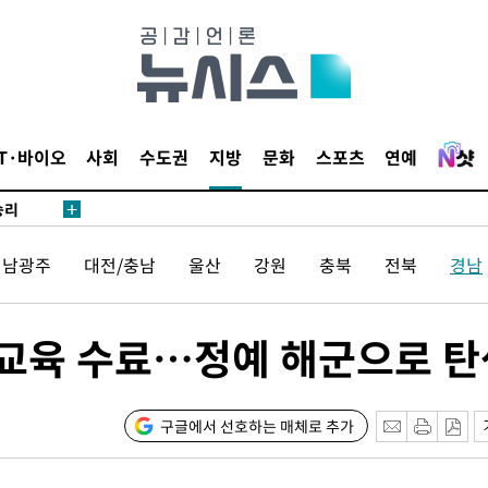
·서미화·
1위… 정
鄭
IT·바이오
사회
수도권
지방
문화
스포츠
연예
위해 뛸
승리
내일날씨]
전남광주
대전/충남
울산
강원
충북
전북
경남
 원해 아
보
양성교육 수료…정예 해군으로 
구글에서 선호하는 매체로 추가