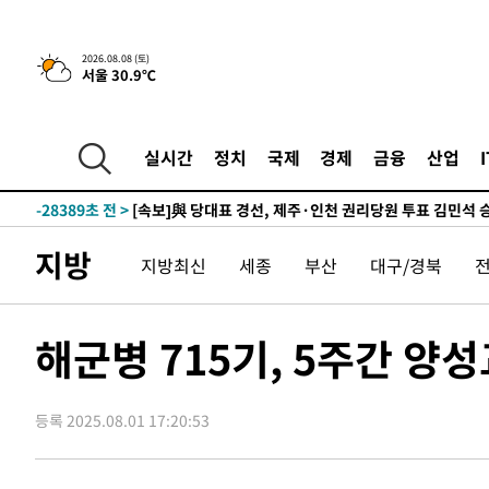
6시간 전 >
[속보]뉴욕증시 상승 마감…S&P 0.6% 나스닥 1.3%↑
2026.08.08 (토)
서울 30.9℃
-29685초 전 >
[속보]與최고위원 제주·인천 순회경선…박선원·최민희
한민수·김용 순
-29638초 전 >
[속보]김민석, 與 전대 당원투표 누적 득표율 45.42%로 
청래 44.56%
-28920초 전 >
[속보]與 대표 경선 제주·인천 당원투표…金 47.75%·
실시간
정치
국제
경제
금융
산업
42.08%·宋 10.17%
-28454초 전 >
이강인 "아틀레티코 이적 기뻐…등번호 7번 의미보단 팀 
것"
-28389초 전 >
[속보]與 당대표 경선, 제주·인천 권리당원 투표 김민석 
-22163초 전 >
낮 최고 35도 '무더위'…동해안 시간당 30㎜ '강한 비'[
지방
지방최신
세종
부산
대구/경북
-21433초 전 >
[속보]이강인 "감독님이 원하는 마음 느꼈고, 많은 트로피
틀레티코 이적"
-21215초 전 >
수도권 40도 육박 '펄펄'…동해안 일부 지역엔 호의주의
-20184초 전 >
온열질환 사망자 3명 늘어…누적 환자 3000명 돌파
해군병 715기, 5주간 
-14129초 전 >
강릉에 시간당 81.4㎜ 물폭탄…도로 잠기고 담벼락 붕괴
-10236초 전 >
백운산서 80년근 천종산삼 9뿌리 발견…감정가 1.3억원
등록 2025.08.01 17:20:53
-7946초 전 >
선재도서 해루질 나섰다 실종 60대, 닷새 만에 숨진 채 발견
-5480초 전 >
남자 농구, 나고야 아시안게임서 '홈팀' 일본과 한일전
-4856초 전 >
여수 오동도 해상서 모터보트 전복…1명 사망·1명 실종