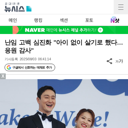
메인
랭킹
섹션
포토
난임 고백 심진화 "아이 없이 살기로 했다…
응원 감사"
기사등록
2025/08/03 06:41:14
가
가
구글에서 선호하는 매체로 추가
X