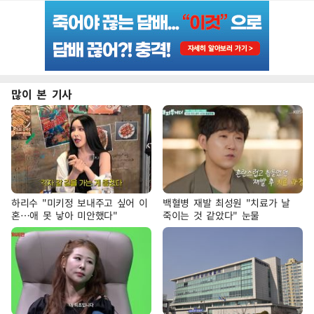
많이 본 기사
하리수 "미키정 보내주고 싶어 이
백혈병 재발 최성원 "치료가 날
혼…애 못 낳아 미안했다"
죽이는 것 같았다" 눈물