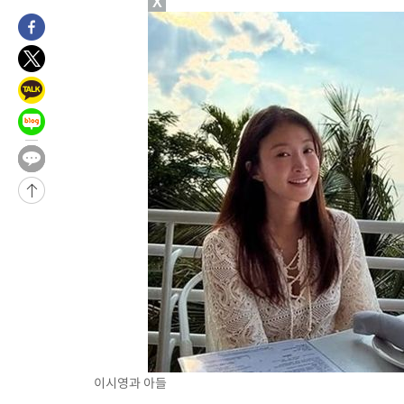
X
2시간 전 >
여수 오동도 해상서 모터보트 전복…1명 사망·1명 실종
4시간 전 >
극한폭염 한풀 꺾이지만…'낮 최고 35도' 무더위, 열대야 계속[다
날씨]
4시간 전 >
축구협회 "압수수색·성접대 논란 사과…쇄신의 기회로 삼겠다"
5시간 전 >
[속보]'압수수색·성접대 논란' 축구협회 "실망과 걱정 안겨드려 죄
8시간 전 >
'최고 37도' 폭염 지속…강원동해안 최대 150㎜ 비
10시간 전 >
[속보]뉴욕증시 상승 마감…S&P 0.6% 나스닥 1.3%↑
-23022초 전 >
이란 "호르무즈 재개방 합의 근접…美 배상 선행돼야"
-14069초 전 >
[속보]與최고위원 제주·인천 순회경선…박선원·최민희·서미
한민수·김용 순
-14022초 전 >
[속보]김민석, 與 전대 당원투표 누적 득표율 45.42%로 1위…
청래 44.56%
-13304초 전 >
[속보]與 대표 경선 제주·인천 당원투표…金 47.75%·鄭
42.08%·宋 10.17%
-12838초 전 >
이강인 "아틀레티코 이적 기뻐…등번호 7번 의미보단 팀 위해 
것"
-12773초 전 >
[속보]與 당대표 경선, 제주·인천 권리당원 투표 김민석 승리
-6547초 전 >
낮 최고 35도 '무더위'…동해안 시간당 30㎜ '강한 비'[내일날씨
-5817초 전 >
[속보]이강인 "감독님이 원하는 마음 느꼈고, 많은 트로피 원해 
레티코 이적"
-5599초 전 >
수도권 40도 육박 '펄펄'…동해안 일부 지역엔 호의주의보
이시영과 아들
-4568초 전 >
온열질환 사망자 3명 늘어…누적 환자 3000명 돌파