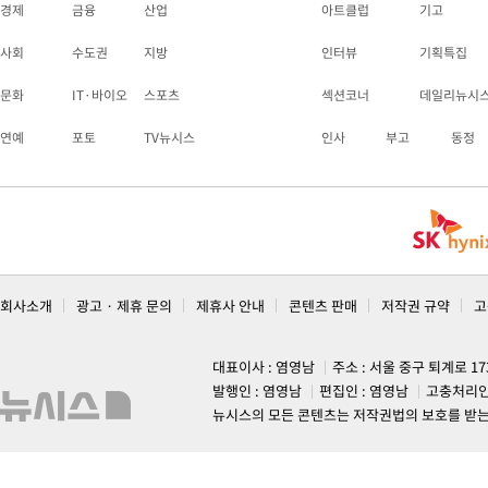
경제
금융
산업
아트클럽
기고
사회
수도권
지방
인터뷰
기획특집
문화
IT·바이오
스포츠
섹션코너
데일리뉴시
연예
포토
TV뉴시스
인사
부고
동정
회사소개
광고 · 제휴 문의
제휴사 안내
콘텐츠 판매
저작권 규약
고
대표이사 : 염영남
주소 : 서울 중구 퇴계로 1
발행인 : 염영남
편집인 : 염영남
고충처리인
뉴시스의 모든 콘텐츠는 저작권법의 보호를 받는 바, 무