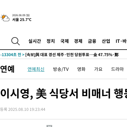
10시간 전 >
[속보]뉴욕증시 상승 마감…S&P 0.6% 나스닥 1.3%↑
2026.08.09 (일)
서울 25.7℃
-23022초 전 >
이란 "호르무즈 재개방 합의 근접…美 배상 선행돼야"
-14069초 전 >
[속보]與최고위원 제주·인천 순회경선…박선원·최민희·서미
한민수·김용 순
-14022초 전 >
[속보]김민석, 與 전대 당원투표 누적 득표율 45.42%로 1위…
실시간
정치
국제
경제
금융
산업
IT·
청래 44.56%
-13304초 전 >
[속보]與 대표 경선 제주·인천 당원투표…金 47.75%·鄭
42.08%·宋 10.17%
-12838초 전 >
이강인 "아틀레티코 이적 기뻐…등번호 7번 의미보단 팀 위해 
것"
-12773초 전 >
[속보]與 당대표 경선, 제주·인천 권리당원 투표 김민석 승리
연예
연예최신
방송/TV
영화
가요
드라마
-6547초 전 >
낮 최고 35도 '무더위'…동해안 시간당 30㎜ '강한 비'[내일날씨
-5817초 전 >
[속보]이강인 "감독님이 원하는 마음 느꼈고, 많은 트로피 원해 
레티코 이적"
-5599초 전 >
수도권 40도 육박 '펄펄'…동해안 일부 지역엔 호의주의보
이시영, 美 식당서 비매너 행
-4568초 전 >
온열질환 사망자 3명 늘어…누적 환자 3000명 돌파
24분 전 >
강릉에 시간당 81.4㎜ 물폭탄…도로 잠기고 담벼락 붕괴
등록 2025.08.10 19:23:44
1시간 전 >
백운산서 80년근 천종산삼 9뿌리 발견…감정가 1.3억원
2시간 전 >
선재도서 해루질 나섰다 실종 60대, 닷새 만에 숨진 채 발견
2시간 전 >
남자 농구, 나고야 아시안게임서 '홈팀' 일본과 한일전