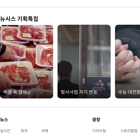
뉴시스 기획특집
폭염 속 경제는
형사사법 지각 변동
수능 대전
뉴스
광장
실시간
정치
국제
기자수첩
스토리칼럼