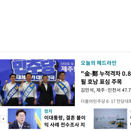
오늘의 헤드라인
"金-鄭 누적격차 0.
될 호남 표심 주목
김민석, 제주·인천서 47.
더불어민주당 8·17 전당대
보가 8일 제주·인천 지역 순
정치
다. 앞서 정청래 후보 우세
이대통령, 결혼 불이
·울산·경남 경선에서 1승 1
익 사례 전수조사 지
제주·인천 경선에서 이기며 '