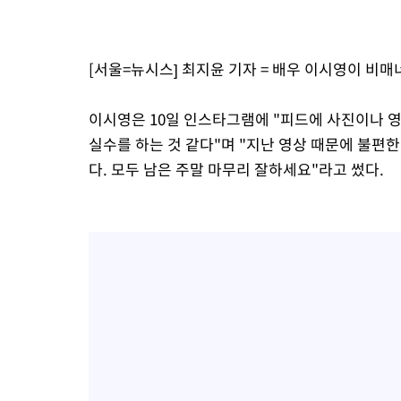
24분 전 >
강릉에 시간당 81.4㎜ 물폭탄…도로 잠기고 담벼락 붕괴
1시간 전 >
백운산서 80년근 천종산삼 9뿌리 발견…감정가 1.3억원
[서울=뉴시스] 최지윤 기자 = 배우 이시영이 비매
2시간 전 >
선재도서 해루질 나섰다 실종 60대, 닷새 만에 숨진 채 발견
2시간 전 >
남자 농구, 나고야 아시안게임서 '홈팀' 일본과 한일전
이시영은 10일 인스타그램에 "피드에 사진이나 
2시간 전 >
여수 오동도 해상서 모터보트 전복…1명 사망·1명 실종
실수를 하는 것 같다"며 "지난 영상 때문에 불편
4시간 전 >
극한폭염 한풀 꺾이지만…'낮 최고 35도' 무더위, 열대야 계속[다
다. 모두 남은 주말 마무리 잘하세요"라고 썼다.
날씨]
4시간 전 >
축구협회 "압수수색·성접대 논란 사과…쇄신의 기회로 삼겠다"
5시간 전 >
[속보]'압수수색·성접대 논란' 축구협회 "실망과 걱정 안겨드려 죄
8시간 전 >
'최고 37도' 폭염 지속…강원동해안 최대 150㎜ 비
10시간 전 >
[속보]뉴욕증시 상승 마감…S&P 0.6% 나스닥 1.3%↑