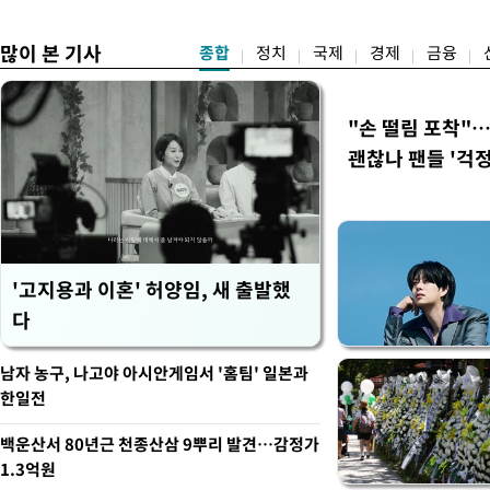
시
만 두 후보 간 누적 득표율 차
많이 본 기사
종합
정치
국제
경제
금융
"손 떨림 포착"
괜찮나 팬들 '걱정
'고지용과 이혼' 허양임, 새 출발했
다
남자 농구, 나고야 아시안게임서 '홈팀' 일본과
한일전
백운산서 80년근 천종산삼 9뿌리 발견…감정가
1.3억원