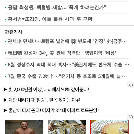
응팔 최성원, 백혈병 재발…"죽게 하려는건가"
홍서범♥조갑경, 아들 불륜 사과 후 근황
관련기사
관세냐 면세냐…트럼프 발언에 韓 반도체 '긴장' 外[금주의 산업계 이슈]
韓日獨 완성차 3사, 美 관세 직격탄…영업이익 '비상'
6월 경상수지 역대 최대 흑자…"美관세에도 반도체 수출 호조"(종합2보)
7월 중국 수출 7.2%↑…"전기차 등 호조로 5개월째 늘어나"