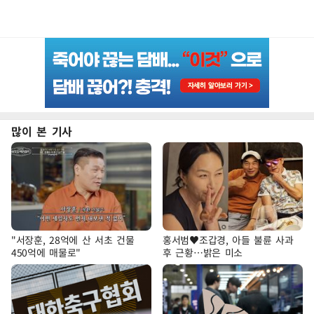
많이 본 기사
"서장훈, 28억에 산 서초 건물
홍서범♥조갑경, 아들 불륜 사과
450억에 매물로"
후 근황…밝은 미소