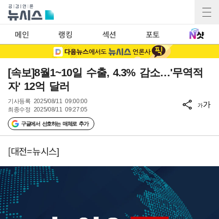
메인
랭킹
섹션
포토
[속보]8월1~10일 수출, 4.3% 감소…'무역적
자' 12억 달러
기사등록
2025/08/11 09:00:00
가
가
최종수정
2025/08/11 09:27:05
구글에서 선호하는 매체로 추가
[대전=뉴시스]