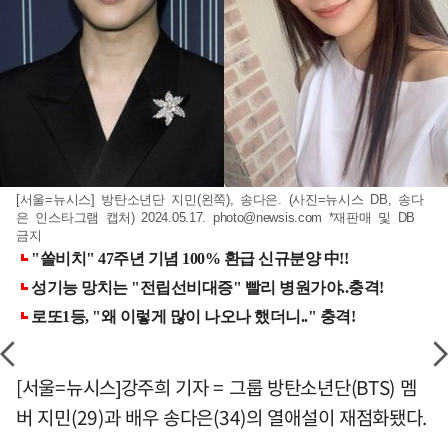
[서울=뉴시스] 방탄소년단 지민(왼쪽), 송다은. (사진=뉴시스 DB, 송다
은 인스타그램 캡처) 2024.05.17.
photo@newsis.com
*재판매 및 DB
금지
[서울=뉴시스]강주희 기자 = 그룹 방탄소년단(BTS) 멤
버 지민(29)과 배우 송다은(34)의 열애설이 재점화됐다.