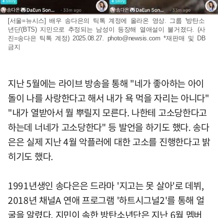
[서울=뉴시스] 배우 송다은의 틱톡 계정에 올라온 영상. 그룹 '방탄소
년단'(BTS) 지민으로 추정되는 남성이 등장해 열애설이 불거졌다. (사
진=송다은 틱톡 계정) 2025.08.27.
photo@newsis.com
*재판매 및 DB
금지
지난 5월에는 라이브 방송을 통해 "네가 좋아하는 아이
돌이 나를 사랑한다고 해서 내가 욕 먹을 자리는 아니다"
"내가 열받아서 뭘 뿌릴지 모른다. 나한테 고소당한다고
하는데 너네가 고소당한다" 등 발언을 하기도 했다. 송다
은은 실제 지난 4월 악플러에 대한 고소를 진행한다고 밝
히기도 했다.
1991년생인 송다은은 드라마 '지고는 못 살아'로 데뷔,
2018년 채널A 연애 프로그램 '하트시그널2'를 통해 얼
굴을 알렸다. 지민이 속한 방탄소년단은 지난 6월 멤버