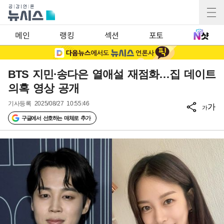
메인
랭킹
섹션
포토
BTS 지민·송다은 열애설 재점화…집 데이트
의혹 영상 공개
기사등록
2025/08/27 10:55:46
가
가
구글에서 선호하는 매체로 추가