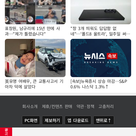
표창원, 남규리에 15년 만에 사
"창 3개 띄워도 답답함 없
과…"제가 틀렸습니다"
네"…'폴드8 울트라', 일주일 써보
니
英유명 여배우, 큰 교통사고서 기
[속보]뉴욕증시 상승 마감…S&P
아차 덕에 살았다
0.6% 나스닥 1.3%↑
회사소개
제휴/컨텐츠 판매
약관·정책
고충처리
PC화면
제보하기
앱 다운로드
맨위로↑
광
COPYRIGHTⓒ
NEWSIS
ALL RIGHTS RESERVED.
고