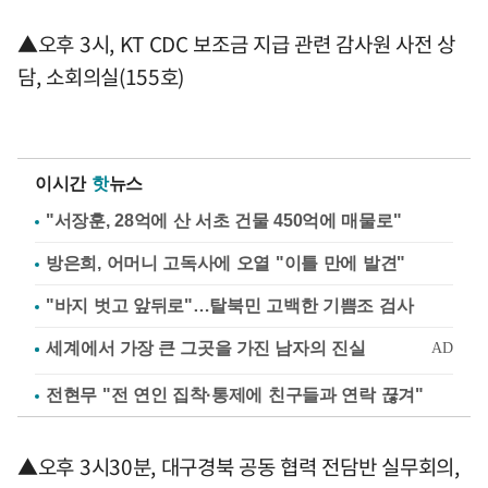
▲오후 3시, KT CDC 보조금 지급 관련 감사원 사전 상
담, 소회의실(155호)
이시간
핫
뉴스
"서장훈, 28억에 산 서초 건물 450억에 매물로"
방은희, 어머니 고독사에 오열 "이틀 만에 발견"
"바지 벗고 앞뒤로"…탈북민 고백한 기쁨조 검사
전현무 "전 연인 집착·통제에 친구들과 연락 끊겨"
▲오후 3시30분, 대구경북 공동 협력 전담반 실무회의,