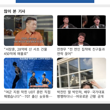
많이 본 기사
"서장훈, 28억에 산 서초 건물
전현무 "전 연인 집착에 친구들과
450억에 매물로"
연락 끊어"
"여군 지원 막힌 UDT 훈련 직접
박찬민 딸 박민하, 배우·국가대표
해봤습니다"…707 출신 女유튜버
병행하더니…여유로운 근황 공개
'완벽 소화'