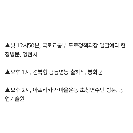
▲낮 12시50분, 국토교통부 도로정책과장 일괄예타 현
장방문, 영천시
▲오후 1시, 경북형 공동영농 출하식, 봉화군
▲오후 2시, 아프리카 새마을운동 초청연수단 방문, 농
업기술원