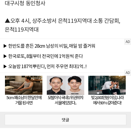
대구시청 동인청사
▲오후 4시, 상주소방서 은척119지역대 소통 간담회,
은척119지역대
댓글