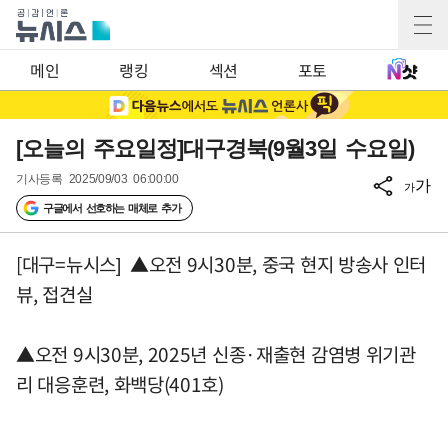
메인
랭킹
섹션
포토
[오늘의 주요일정]대구경북(9월3일 수요일)
기사등록
2025/09/03 06:00:00
가
가
구글에서 선호하는 매체로 추가
[대구=뉴시스] ▲오전 9시30분, 중국 현지 방송사 인터
뷰, 접견실
▲오전 9시30분, 2025년 신종·재출현 감염병 위기관
리 대응훈련, 화백당(401호)