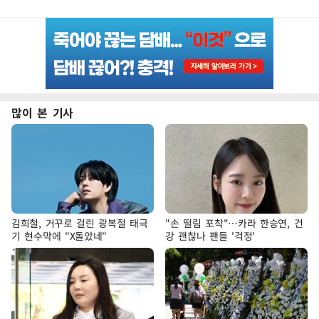
많이 본 기사
김희철, 거꾸로 걸린 광복절 태극
"손 떨림 포착"…카라 한승연, 건
기 현수막에 "X돌았네"
강 괜찮나 팬들 '걱정'