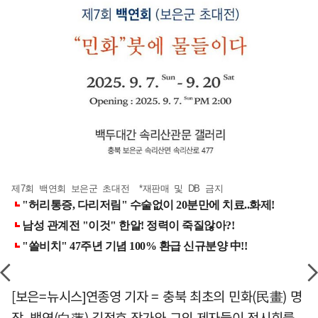
제7회 백연회 보은군 초대전 *재판매 및 DB 금지
[보은=뉴시스]연종영 기자 = 충북 최초의 민화(民畫) 명
장, 백연(白蓮) 김정효 작가와 그의 제자들이 전시회를