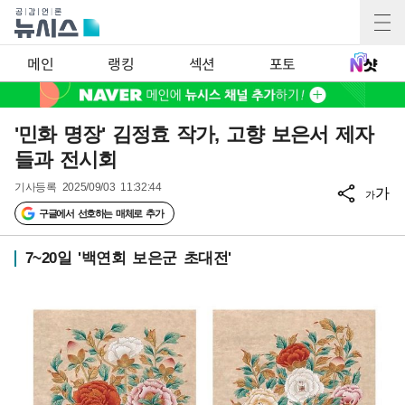
메인
랭킹
섹션
포토
'민화 명장' 김정효 작가, 고향 보은서 제자
들과 전시회
기사등록
2025/09/03 11:32:44
가
가
구글에서 선호하는 매체로 추가
7~20일 '백연회 보은군 초대전'