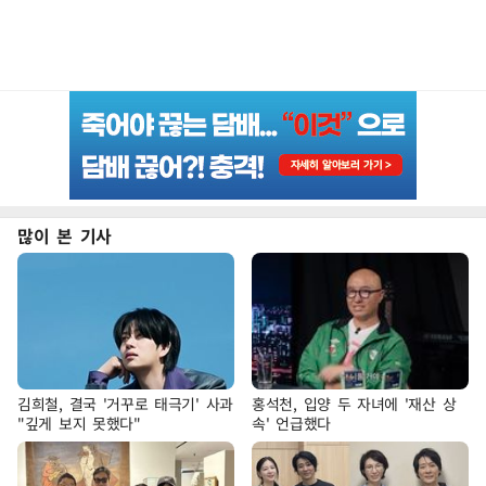
많이 본 기사
김희철, 결국 '거꾸로 태극기' 사과
홍석천, 입양 두 자녀에 '재산 상
"깊게 보지 못했다"
속' 언급했다