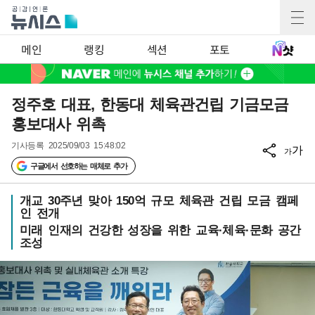
메인
랭킹
섹션
포토
정주호 대표, 한동대 체육관건립 기금모금
홍보대사 위촉
기사등록
2025/09/03 15:48:02
가
가
구글에서 선호하는 매체로 추가
개교 30주년 맞아 150억 규모 체육관 건립 모금 캠페
인 전개
미래 인재의 건강한 성장을 위한 교육·체육·문화 공간
조성