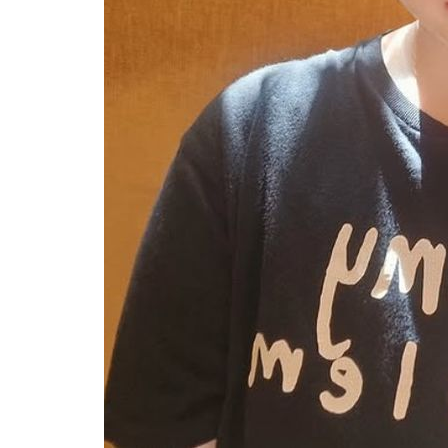
1시간 전 >
[속보]코스닥, 800p 회복…0.26% 오른 801.67 마감
1시간 전 >
[속보]코스피, 301.88포인트(4.58%) 내린 6296.38 마감
1시간 전 >
[속보]원·달러 환율, 0.7원 내린 1423.8원 마감
1시간 전 >
"여기 떨어졌다"…다누리, 스페이스X 로켓 달 충돌 흔적 포착
2시간 전 >
손흥민, 5경기 연속골 실패…LAFC는 승부차기 끝 과달라하라 격파
4시간 전 >
내일까지 39도 '펄펄'…기상청 "태풍 지나며 폭염 잠시 꺾인다"