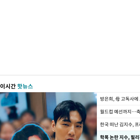
이시간
핫뉴스
방은희, 母 고독사에 
월드컵 예선까지…축
한국 떠난 김지수, 
학폭 논란 지수, 필