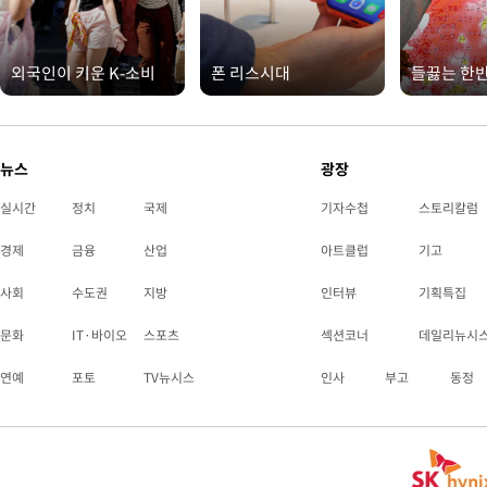
외국인이 키운 K-소비
폰 리스시대
들끓는 한
뉴스
광장
실시간
정치
국제
기자수첩
스토리칼럼
경제
금융
산업
아트클럽
기고
사회
수도권
지방
인터뷰
기획특집
문화
IT·바이오
스포츠
섹션코너
데일리뉴시
연예
포토
TV뉴시스
인사
부고
동정