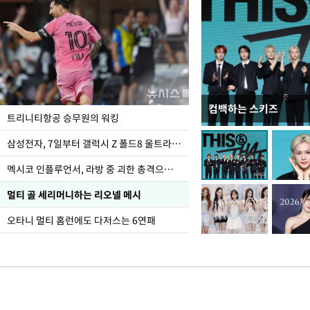
컴백하는 스키즈
입추 하루 앞둔 전남광
트리니티항공 승무원의 워킹
폭염
삼성전자, 7일부터 갤럭시 Z 폴드8 울트라·폴드8·플립8 출시
멕시코 인플루언서, 라방 중 괴한 총격으로 사망
멀티 골 세리머니하는 리오넬 메시
오타니 멀티 홈런에도 다저스는 6연패