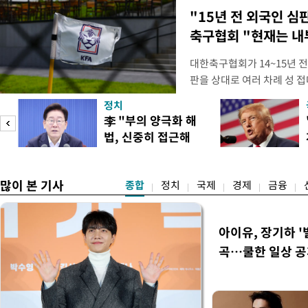
"15년 전 외국인 심
축구협회 "현재는 내
대한축구협회가 14~15년 
판을 상대로 여러 차례 성 접
구계에 따르면 국회의 한 의원
정치
년 국제심판 10여 명에게 성
李 "부의 양극화 해
축구협회는 외국인 심판과 감
법, 신중히 접근해
수십만원에서 많게는 100만
야"
많이 본 기사
종합
정치
국제
경제
금융
아이유, 장기하 '
곡…쿨한 일상 