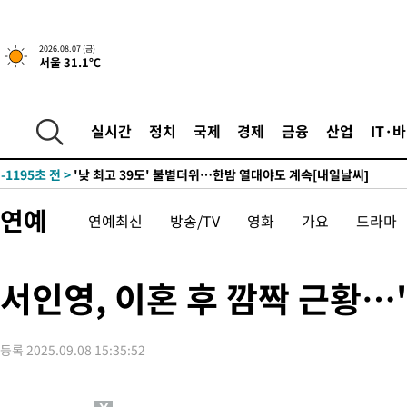
-19934초 전 >
축구협회, 15년 전 심판 성 접대 파문에 "현재는 내부 지침 준수
-18619초 전 >
경찰, '홍명보는 2순위' 결론냈던 스포츠윤리센터도 압수수색
2026.08.07 (금)
서울 31.1℃
-4215초 전 >
[속보]합참 "北 발사체는 단거리탄도미사일…감시·경계태세 강
-3963초 전 >
日방위성, 北이 동해로 쏜 발사체는 탄도미사일 가능성
-2393초 전 >
[속보] SKT, 에이닷 서비스 장애 발생…"원인 파악 중"
실시간
정치
국제
경제
금융
산업
IT·
-1799초 전 >
[속보]합참 "북, 동해상으로 미상 발사체 발사"
-1195초 전 >
'낮 최고 39도' 불볕더위…한밤 열대야도 계속[내일날씨]
-1154초 전 >
[속보]7~9일 프로야구 3연전도 폭염 취소…11일 재개
연예
연예최신
방송/TV
영화
가요
드라마
-816초 전 >
"韓 외환시장 개입 관측 배경엔 美의 대한국 무역적자 있어"
-643초 전 >
'월드컵 탈락 후폭풍' 축구협회…초유의 압수수색에 '충격·당황'
-483초 전 >
서울 낮 37.9도, 올여름 최고치 경신…영등포 순간 '40도'
서인영, 이혼 후 깜짝 근황…
-45초 전 >
[속보]종합특검, 대검 추가 압수수색…내란 중요임무종사 혐의
1시간 전 >
[속보]코스닥, 800p 회복…0.26% 오른 801.67 마감
등록 2025.09.08 15:35:52
1시간 전 >
[속보]코스피, 301.88포인트(4.58%) 내린 6296.38 마감
1시간 전 >
[속보]원·달러 환율, 0.7원 내린 1423.8원 마감
1시간 전 >
"여기 떨어졌다"…다누리, 스페이스X 로켓 달 충돌 흔적 포착