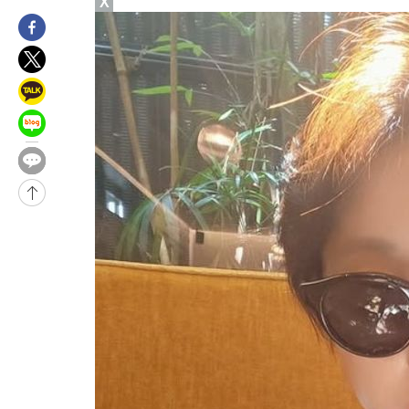
X
2시간 전 >
손흥민, 5경기 연속골 실패…LAFC는 승부차기 끝 과달라하라 격파
4시간 전 >
내일까지 39도 '펄펄'…기상청 "태풍 지나며 폭염 잠시 꺾인다"
-21725초 전 >
'월드컵 탈락 후폭풍' 축구협회…11시간 걸린 초유의 압수수색
합)
-21161초 전 >
[속보] 뉴욕증시, 혼조 출발…나스닥 0.3%↓, 다우 0.14%↑
-19954초 전 >
축구협회, 15년 전 심판 성 접대 파문에 "현재는 내부 지침 준수
-18639초 전 >
경찰, '홍명보는 2순위' 결론냈던 스포츠윤리센터도 압수수색
-4235초 전 >
[속보]합참 "北 발사체는 단거리탄도미사일…감시·경계태세 강
-3983초 전 >
日방위성, 北이 동해로 쏜 발사체는 탄도미사일 가능성
-2413초 전 >
[속보] SKT, 에이닷 서비스 장애 발생…"원인 파악 중"
-1819초 전 >
[속보]합참 "북, 동해상으로 미상 발사체 발사"
-1215초 전 >
'낮 최고 39도' 불볕더위…한밤 열대야도 계속[내일날씨]
-1174초 전 >
[속보]7~9일 프로야구 3연전도 폭염 취소…11일 재개
-836초 전 >
"韓 외환시장 개입 관측 배경엔 美의 대한국 무역적자 있어"
-663초 전 >
'월드컵 탈락 후폭풍' 축구협회…초유의 압수수색에 '충격·당황'
-503초 전 >
서울 낮 37.9도, 올여름 최고치 경신…영등포 순간 '40도'
-65초 전 >
[속보]종합특검, 대검 추가 압수수색…내란 중요임무종사 혐의