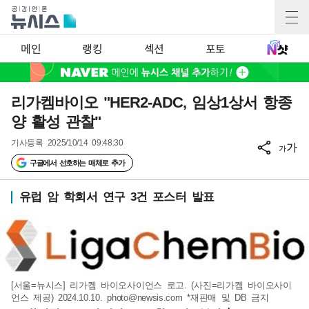
메인
랭킹
섹션
포토
리가켐바이오 "HER2-ADC, 임상1상서 항종
양 활성 관찰"
기사등록
2025/10/14 09:48:30
가
가
구글에서 선호하는 매체로 추가
유럽 암 학회서 연구 3건 포스터 발표
[서울=뉴시스] 리가켐 바이오사이언스 로고. (사진=리가켐 바이오사이
언스 제공) 2024.10.10.
photo@newsis.com
*재판매 및 DB 금지