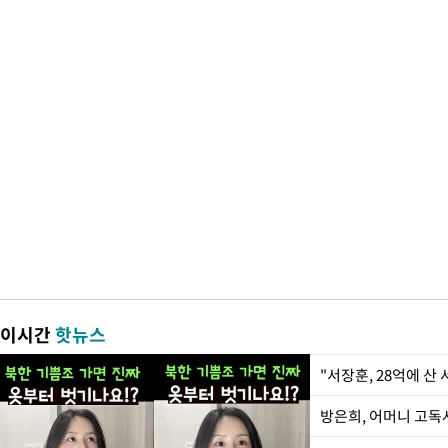
이시간
핫뉴스
"서장훈, 28억에 산
방은희, 어머니 고독사