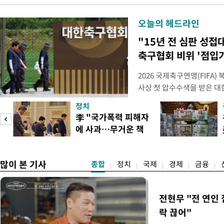
오늘의 헤드라인
"15년 전 심판 성접
축구협회 비위 '점입
2026 국제축구연맹(FIFA
사상 첫 압수수색을 받은 
거지면서 그야말로 쑥대밭이 
정치
심판 성 접대 파문까지 파
李 "국가폭력 피해자
돌이킬 수 없는 지경까지 이르
에 사과…무거운 책
홍명보 전 감독을 국가대표
도
임감"
많이 본 기사
종합
정치
국제
경제
금융
전현무 "전 연인
락 끊어"