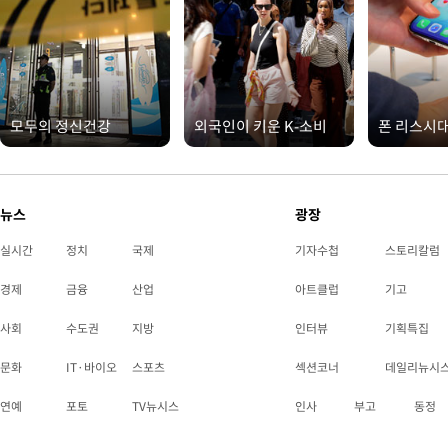
모두의 정신건강
외국인이 키운 K-소비
폰 리스시
뉴스
광장
실시간
정치
국제
기자수첩
스토리칼럼
경제
금융
산업
아트클럽
기고
사회
수도권
지방
인터뷰
기획특집
문화
IT·바이오
스포츠
섹션코너
데일리뉴시
연예
포토
TV뉴시스
인사
부고
동정