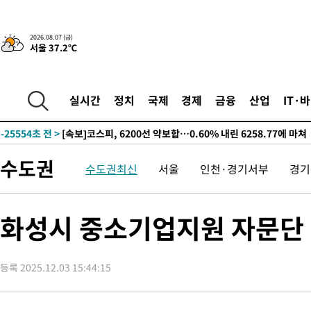
-2645초 전 >
[속보]경찰·노동부, HL만도 평택사업장 끼임 사망 관련 압수수
-31452초 전 >
낮 최고 37도 찜통더위…곳곳 소나기·강원 많은 비[내일날씨]
2026.08.07 (금)
서울 37.2℃
-29758초 전 >
SK하이닉스, 용인·청주 팹에 54조 투자…"AI 메모리 수요 선
응"
-26614초 전 >
여자배구 이재영·이다영 자매, 아제르바이잔 투란VC 입단
-25867초 전 >
외국인 심판 성 접대 7경기 들여다보니…한국 축구 '5승 2무'
실시간
정치
국제
경제
금융
산업
IT·
-25601초 전 >
[속보]코스닥, 2.86포인트(0.36%) 내린 798.81마감
-25554초 전 >
[속보]코스피, 6200선 약보합…0.60% 내린 6258.77에 마쳐
-25534초 전 >
[속보]원·달러 환율, 7.7원 내린 1416.1원 마감
수도권
수도권최신
서울
인천·경기서부
경기
-25423초 전 >
[속보] 노원서 40.1도 관측…서울, 2018년 이후 첫 40도
-22513초 전 >
[속보]종합특검, '계엄 수용공간 확보' 신용해 前교정본부장 기
-21386초 전 >
외신들도 주목한 韓축구 파문…"국민적 공분에 수사 재개"
화성시 중소기업지원 자문단 
-21357초 전 >
11시간 압수수색에 성접대 파문까지…'쑥대밭' 된 축구협회
-20379초 전 >
[속보]규제합리화위원회 부위원장에 김태유 서울대 공대 교수
병태 후임
등록 2025.12.03 15:44:15
-16737초 전 >
[속보]국힘 윤리위, '돌려차기 발언' 진종오·서범수 징계 절차 
-12062초 전 >
[속보] 7월 중국 수출 23.9%↑ 수입 27.5%↑…무역총액
25.3%↑
-9222초 전 >
[속보]'채상병 순직 책임' 임성근, 항소심도 징역 3년