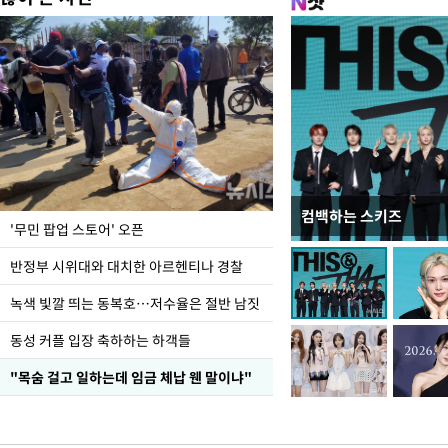
컴백하는 스키즈
지석천 뒤덮은 개구리
'무민 팝업 스토어' 오픈
반정부 시위대와 대치한 아르헨티나 경찰
녹색 빛깔 띄는 동복호…저수율은 절반 남짓
동성 커플 입장 축하하는 하객들
"목숨 걸고 일하는데 임금 체납 웬 말이냐"