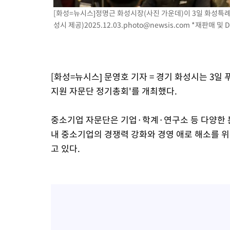
-20379초 전 >
[속보]규제합리화위원회 부위원장에 김태유 서울대 공대 교수
[화성=뉴시스]정명근 화성시장(사진 가운데)이 3일 화성특
병태 후임
성시 제공)
2025.12.03.photo@newsis.com
*재판매 및 D
-16737초 전 >
[속보]국힘 윤리위, '돌려차기 발언' 진종오·서범수 징계 절차 
-12062초 전 >
[속보] 7월 중국 수출 23.9%↑ 수입 27.5%↑…무역총액
25.3%↑
-9222초 전 >
[속보]'채상병 순직 책임' 임성근, 항소심도 징역 3년
-9088초 전 >
[속보]종합특검, '관저이전 봐주기 감사' 유병호 구속기소
[화성=뉴시스] 문영호 기자 = 경기 화성시는 3
-5688초 전 >
민주 콩고 에볼라환자 4천명 돌파, 4053명 발생 1850명 사망
지원 자문단 정기총회'를 개최했다.
-4938초 전 >
[속보]'300억원대 사기 혐의' 차가원 대표 구속 송치
-4132초 전 >
"미 전국적 살모네라 식중독 원인은 멕시코산 할라피뇨"-- CDC
중소기업 자문단은 기업·학계·연구소 등 다양한 분
-2645초 전 >
[속보]경찰·노동부, HL만도 평택사업장 끼임 사망 관련 압수수
내 중소기업의 경쟁력 강화와 경영 애로 해소를 위
고 있다.