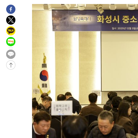
-9088초 전 >
[속보]종합특검, '관저이전 봐주기 감사' 유병호 구속기소
-5688초 전 >
민주 콩고 에볼라환자 4천명 돌파, 4053명 발생 1850명 사망
-4938초 전 >
[속보]'300억원대 사기 혐의' 차가원 대표 구속 송치
-4132초 전 >
"미 전국적 살모네라 식중독 원인은 멕시코산 할라피뇨"-- CDC
-2645초 전 >
[속보]경찰·노동부, HL만도 평택사업장 끼임 사망 관련 압수수
-31452초 전 >
낮 최고 37도 찜통더위…곳곳 소나기·강원 많은 비[내일날씨]
-29758초 전 >
SK하이닉스, 용인·청주 팹에 54조 투자…"AI 메모리 수요 선
응"
-26614초 전 >
여자배구 이재영·이다영 자매, 아제르바이잔 투란VC 입단
-25867초 전 >
외국인 심판 성 접대 7경기 들여다보니…한국 축구 '5승 2무'
-25601초 전 >
[속보]코스닥, 2.86포인트(0.36%) 내린 798.81마감
-25554초 전 >
[속보]코스피, 6200선 약보합…0.60% 내린 6258.77에 마쳐
-25534초 전 >
[속보]원·달러 환율, 7.7원 내린 1416.1원 마감
-25423초 전 >
[속보] 노원서 40.1도 관측…서울, 2018년 이후 첫 40도
-22513초 전 >
[속보]종합특검, '계엄 수용공간 확보' 신용해 前교정본부장 기
-21386초 전 >
외신들도 주목한 韓축구 파문…"국민적 공분에 수사 재개"
-21357초 전 >
11시간 압수수색에 성접대 파문까지…'쑥대밭' 된 축구협회