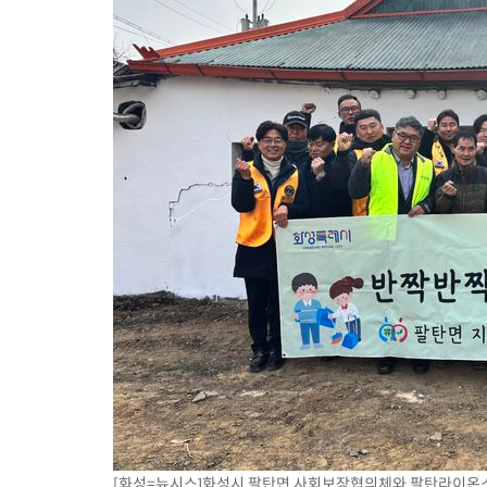
[화성=뉴시스]화성시 팔탄면 사회보장협의체와 팔탄라이온