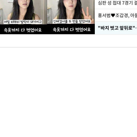
심판 성 접대 7경기 
홍서범♥조갑경, 아들
"바지 벗고 앞뒤로"