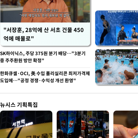
"서장훈, 28억에 산 서초 건물 450
억에 매물로"
SK하이닉스, 주당 375원 분기 배당…"3분기
중 주주환원 방안 확정"
한화큐셀·OCI, 美 수입 폴리실리콘 최저가격제
도입에…"공정 경쟁·수익성 개선 환영"
뉴시스 기획특집