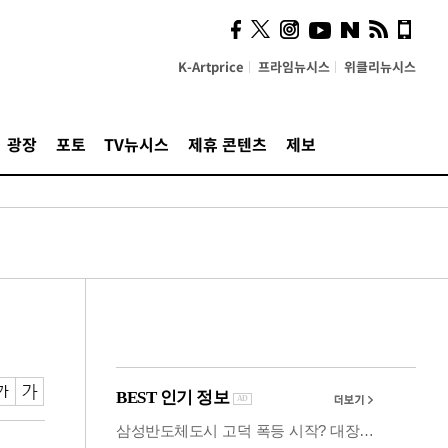
사이 해답 찾았죠"…알을
깨고 나온 '초자아'
K-Artprice
프라임뉴시스
위클리뉴시스
광장
포토
TV뉴시스
제휴 콘텐츠
제보