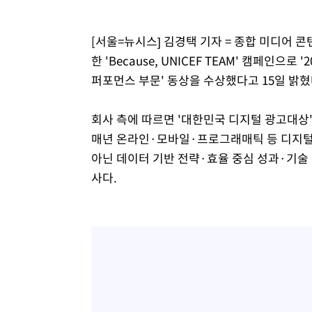
4시간 전 >
백운산서 80년근 천종산삼 9뿌리 발견…감정가 1.3억원
5시간 전 >
선재도서 해루질 나섰다 실종 60대, 닷새 만에 숨진 채 발견
[서울=뉴시스] 김경택 기자 = 종합 미디어
6시간 전 >
남자 농구, 나고야 아시안게임서 '홈팀' 일본과 한일전
한 'Because, UNICEF TEAM' 캠페인으로
6시간 전 >
여수 오동도 해상서 모터보트 전복…1명 사망·1명 실종
퍼포먼스 부문' 동상을 수상했다고 15일 밝혔
7시간 전 >
극한폭염 한풀 꺾이지만…'낮 최고 35도' 무더위, 열대야 계
날씨]
8시간 전 >
축구협회 "압수수색·성접대 논란 사과…쇄신의 기회로 삼겠
회사 측에 따르면 '대한민국 디지털 광고대
8시간 전 >
[속보]'압수수색·성접대 논란' 축구협회 "실망과 걱정 안겨드
매년 온라인·모바일·프로그래매틱 등 디지털 
11시간 전 >
'최고 37도' 폭염 지속…강원동해안 최대 150㎜ 비
아닌 데이터 기반 전략·효율 중심 성과·기술
13시간 전 >
[속보]뉴욕증시 상승 마감…S&P 0.6% 나스닥 1.3%↑
사다.