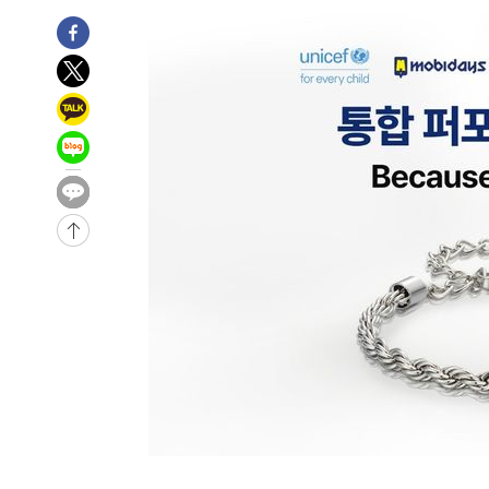
7시간 전 >
극한폭염 한풀 꺾이지만…'낮 최고 35도' 무더위, 열대야 계
날씨]
8시간 전 >
축구협회 "압수수색·성접대 논란 사과…쇄신의 기회로 삼겠
8시간 전 >
[속보]'압수수색·성접대 논란' 축구협회 "실망과 걱정 안겨드
11시간 전 >
'최고 37도' 폭염 지속…강원동해안 최대 150㎜ 비
13시간 전 >
[속보]뉴욕증시 상승 마감…S&P 0.6% 나스닥 1.3%↑
-10858초 전 >
이란 "호르무즈 재개방 합의 근접…美 배상 선행돼야"
-1905초 전 >
[속보]與최고위원 제주·인천 순회경선…박선원·최민희·
민수·김용 순
-1858초 전 >
[속보]김민석, 與 전대 당원투표 누적 득표율 45.42%로 
래 44.56%
-1140초 전 >
[속보]與 대표 경선 제주·인천 당원투표…金 47.75%·鄭 4
宋 10.17%
-674초 전 >
이강인 "아틀레티코 이적 기뻐…등번호 7번 의미보단 팀 위해
-609초 전 >
[속보]與 당대표 경선, 제주·인천 권리당원 투표 김민석 승
1시간 전 >
낮 최고 35도 '무더위'…동해안 시간당 30㎜ '강한 비'[내일
1시간 전 >
[속보]이강인 "감독님이 원하는 마음 느꼈고, 많은 트로피 원
티코 이적"
1시간 전 >
수도권 40도 육박 '펄펄'…동해안 일부 지역엔 호의주의보
2시간 전 >
온열질환 사망자 3명 늘어…누적 환자 3000명 돌파
3시간 전 >
강릉에 시간당 81.4㎜ 물폭탄…도로 잠기고 담벼락 붕괴