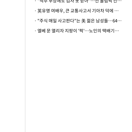
· "척추 부상에도 검사 못 받아"…전 올림픽 선수, 美봅슬레이협회 상대 소송
· 英유명 여배우, 큰 교통사고서 기아차 덕에 살았다
· "주식 매일 사고판다"는 美 젊은 남성들…64%가 "나는 인생의 패배자“
· 엘베 문 열리자 지팡이 '퍽'…노인의 택배기사 폭행 이유