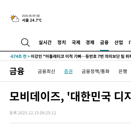
13시간 전 >
[속보]뉴욕증시 상승 마감…S&P 0.6% 나스닥 1.3%↑
-10858초 전 >
이란 "호르무즈 재개방 합의 근접…美 배상 선행돼야"
2026.08.09 (일)
서울 24.7℃
-1905초 전 >
[속보]與최고위원 제주·인천 순회경선…박선원·최민희·
민수·김용 순
-1858초 전 >
[속보]김민석, 與 전대 당원투표 누적 득표율 45.42%로 
래 44.56%
-1140초 전 >
[속보]與 대표 경선 제주·인천 당원투표…金 47.75%·鄭 4
실시간
정치
국제
경제
금융
산업
宋 10.17%
-674초 전 >
이강인 "아틀레티코 이적 기뻐…등번호 7번 의미보단 팀 위해
-609초 전 >
[속보]與 당대표 경선, 제주·인천 권리당원 투표 김민석 승
1시간 전 >
낮 최고 35도 '무더위'…동해안 시간당 30㎜ '강한 비'[내일
금융
금융최신
증권
금융정책/통화
은행
1시간 전 >
[속보]이강인 "감독님이 원하는 마음 느꼈고, 많은 트로피 원
티코 이적"
1시간 전 >
수도권 40도 육박 '펄펄'…동해안 일부 지역엔 호의주의보
2시간 전 >
온열질환 사망자 3명 늘어…누적 환자 3000명 돌파
모비데이즈, '대한민국 디지
3시간 전 >
강릉에 시간당 81.4㎜ 물폭탄…도로 잠기고 담벼락 붕괴
4시간 전 >
백운산서 80년근 천종산삼 9뿌리 발견…감정가 1.3억원
등록 2025.12.15 09:25:12
5시간 전 >
선재도서 해루질 나섰다 실종 60대, 닷새 만에 숨진 채 발견
6시간 전 >
남자 농구, 나고야 아시안게임서 '홈팀' 일본과 한일전
6시간 전 >
여수 오동도 해상서 모터보트 전복…1명 사망·1명 실종