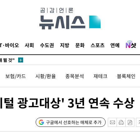
서미화·한
1위… 정청
2.08%·
IT·바이오
사회
수도권
지방
문화
스포츠
연예
 뛸 것"
리
날씨]
보험/카드
시황/환율
종목분석
재테크
블록체인
해 아틀레
털 광고대상' 3년 연속 수상
구글에서 선호하는 매체로 추가