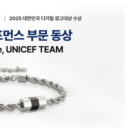
속[다음주
다"
려 죄송"
서미화·한
1위… 정청
2.08%·
 뛸 것"
리
날씨]
해 아틀레