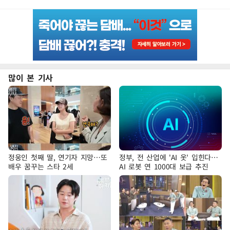
많이 본 기사
정웅인 첫째 딸, 연기자 지망…또
정부, 전 산업에 'AI 옷' 입힌다…
배우 꿈꾸는 스타 2세
AI 로봇 연 1000대 보급 추진