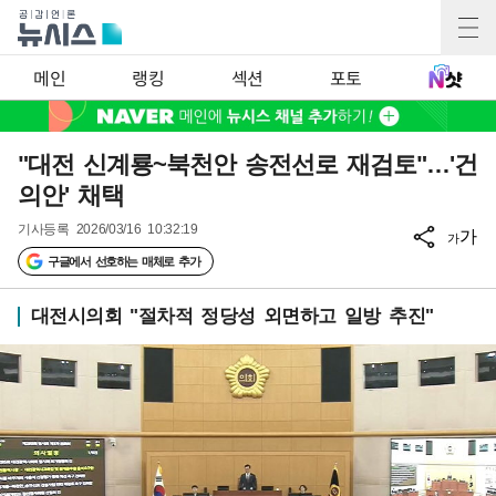
메인
랭킹
섹션
포토
"대전 신계룡~북천안 송전선로 재검토"…'건
의안' 채택
기사등록
2026/03/16 10:32:19
가
가
구글에서 선호하는 매체로 추가
대전시의회 "절차적 정당성 외면하고 일방 추진"