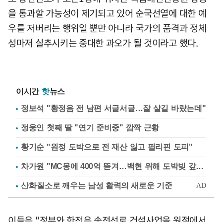
을 통과할 가능성이 제기되고 있어 순국선열에 대한 예
우를 저버리는 행위일 뿐만 아니라 국가의 품격과 정체
성마저 실추시키는 중대한 과오가 될 것이라고 했다.
이시간
핫
뉴스
정보석 "황정음 전 남편 서글서글…잘 살길 바랐는데"
정웅인 첫째 딸 "연기 준비중" 깜짝 근황
황기순 "원정 도박으로 전 재산 잃고 필리핀 도피"
차가원 "MC몽에 400억 뜯겨…백현 위해 도박빚 갚아줘"
이들은 "정부와 한전은 송전선로 건설사업을 원점에서