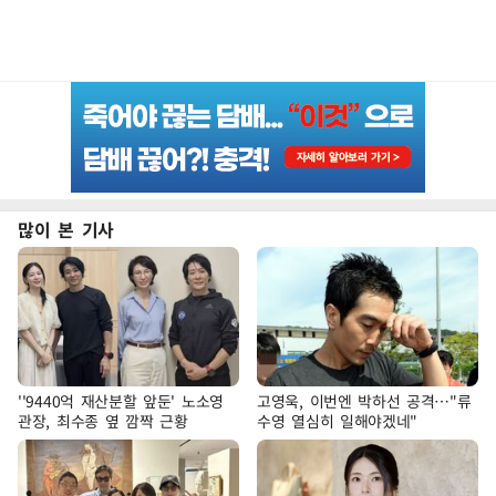
많이 본 기사
''9440억 재산분할 앞둔' 노소영
고영욱, 이번엔 박하선 공격…"류
관장, 최수종 옆 깜짝 근황
수영 열심히 일해야겠네"