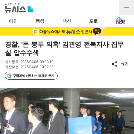
메인
랭킹
섹션
포토
경찰, '돈 봉투 의혹' 김관영 전북지사 집무
실 압수수색
기사등록
2026/04/06 09:33:19
가
가
최종수정
2026/04/06 10:02:23
구글에서 선호하는 매체로 추가