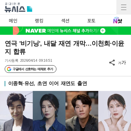
메인
랭킹
섹션
포토
연극 '비기닝', 내달 재연 개막…이천희·이윤
지 합류
기사등록
2026/04/14 09:16:51
가
가
구글에서 선호하는 매체로 추가
이종혁·유선, 초연 이어 재연도 출연