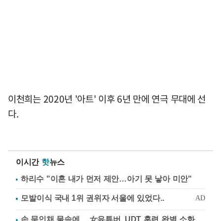
이천희는 2020년 '아트' 이후 6년 만에 연극 무대에 선
다.
이시간
핫
뉴스
하리수 "이혼 내가 먼저 제안…아기 못 낳아 미안"
손 묶인채 물속에… 女유튜버, UDT 훈련 완벽 소화