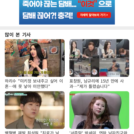
많이 본 기사
하리수 "미키정 보내주고 싶어 이
표창원, 남규리에 15년 만에 사
혼…애 못 낳아 미안했다"
과…"제가 틀렸습니다"
백혈병 재발 최성원 "치료가 날
'서준맘' 박세미, 연하 남자친구와