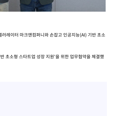
장 기소
회
교수…이병
액셀러레이터 마크앤컴퍼니와 손잡고 인공지능(AI) 기반 초소
 개시
 기반 초소형 스타트업 성장 지원'을 위한 업무협약을 체결했