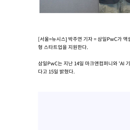
-7890초 전 >
[속보] 노원서 40.1도 관측…서울, 2018년 이후 첫 40도
-4980초 전 >
[속보]종합특검, '계엄 수용공간 확보' 신용해 前교정본부
-3853초 전 >
외신들도 주목한 韓축구 파문…"국민적 공분에 수사 재개"
-3824초 전 >
11시간 압수수색에 성접대 파문까지…'쑥대밭' 된 축구협
-2846초 전 >
[속보]규제합리화위원회 부위원장에 김태유 서울대 공대 
[서울=뉴시스] 박주연 기자 = 삼일PwC가 
태 후임
13분 전 >
[속보]국힘 윤리위, '돌려차기 발언' 진종오·서범수 징계 절차
형 스타트업을 지원한다.
삼일PwC는 지난 14일 마크앤컴퍼니와 'AI
다고 15일 밝혔다.