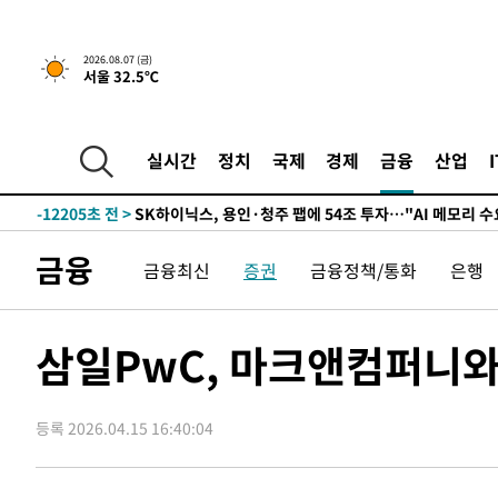
-25348초 전 >
[속보]이 대통령 "부동산 공급 기존 사고방식 매달리지 
실천"
-24433초 전 >
이란, "오만과 '중앙 단일 루트' 합의…북쪽 인바운드·남
운드는 임시"
-16001초 전 >
"낮 기온 소폭 하락"…수도권 폭염중대경보, 폭염경보로
2026.08.07 (금)
서울 32.5℃
-15965초 전 >
[속보]이 대통령, '호우피해' 안동·의성 관할 4개 면 특
선포
-15928초 전 >
[단독]중수청 지원 검사들, 정원 초과 시 낮은 계급 임용
갈 수도
-13899초 전 >
낮 최고 37도 찜통더위…곳곳 소나기·강원 많은 비[내일
실시간
정치
국제
경제
금융
산업
-12205초 전 >
SK하이닉스, 용인·청주 팹에 54조 투자…"AI 메모리 수
응"
-9061초 전 >
여자배구 이재영·이다영 자매, 아제르바이잔 투란VC 입단
-8314초 전 >
외국인 심판 성 접대 7경기 들여다보니…한국 축구 '5승 2
금융
금융최신
증권
금융정책/통화
은행
-8048초 전 >
[속보]코스닥, 2.86포인트(0.36%) 내린 798.81마감
-8001초 전 >
[속보]코스피, 6200선 약보합…0.60% 내린 6258.77에 
-7981초 전 >
[속보]원·달러 환율, 7.7원 내린 1416.1원 마감
삼일PwC, 마크앤컴퍼니와 
-7870초 전 >
[속보] 노원서 40.1도 관측…서울, 2018년 이후 첫 40도
-4960초 전 >
[속보]종합특검, '계엄 수용공간 확보' 신용해 前교정본부
등록 2026.04.15 16:40:04
-3833초 전 >
외신들도 주목한 韓축구 파문…"국민적 공분에 수사 재개"
-3804초 전 >
11시간 압수수색에 성접대 파문까지…'쑥대밭' 된 축구협