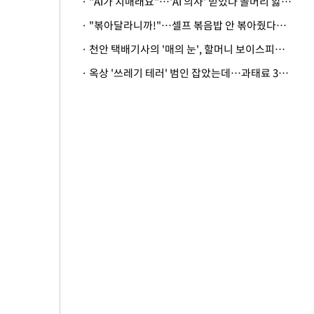
· "AI가 치매래요"…'AI 의사' 믿었다 골머리 앓는 美 의료계 '경고'
· "볶아달라니까!"…셀프 볶음밥 안 볶아줬다고 사장 폭행한 손님
· 천안 택배기사의 '매의 눈', 할머니 보이스피싱 피해 막아
· 옥상 '쓰레기 테러' 범인 잡았는데…과태료 3만원 처분에 숙박업주 허탈