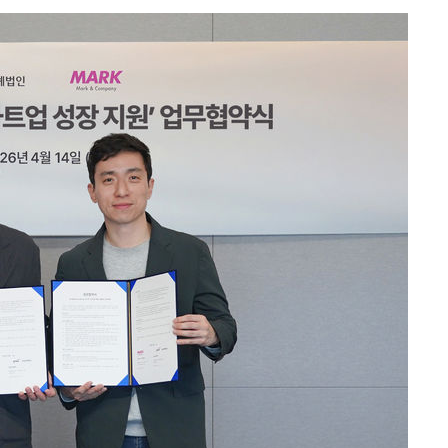
교수…이병
 개시
0.3만개
 4.1%로
말고 과감히
쪽 아웃바
 하향
별재난지역
…희망지 못
날씨]
요 선제 대
무'
마쳐