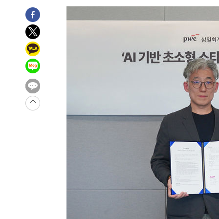
-2826초 전 >
[속보]규제합리화위원회 부위원장에 김태유 서울대 공대 
태 후임
13분 전 >
[속보]국힘 윤리위, '돌려차기 발언' 진종오·서범수 징계 절차
-30057초 전 >
미 사업체 일자리, 7월에 2.3만개 순감하고 그 전 2개월 1
하향수정 (2보)
-29505초 전 >
[속보] 미 사업체, 일자리 7월에 2.3만 개 줄어…실업률은
↓
-25368초 전 >
[속보]이 대통령 "부동산 공급 기존 사고방식 매달리지 
실천"
-24453초 전 >
이란, "오만과 '중앙 단일 루트' 합의…북쪽 인바운드·남
운드는 임시"
-16021초 전 >
"낮 기온 소폭 하락"…수도권 폭염중대경보, 폭염경보로
-15985초 전 >
[속보]이 대통령, '호우피해' 안동·의성 관할 4개 면 특
선포
-15948초 전 >
[단독]중수청 지원 검사들, 정원 초과 시 낮은 계급 임용
갈 수도
-13919초 전 >
낮 최고 37도 찜통더위…곳곳 소나기·강원 많은 비[내일
-12225초 전 >
SK하이닉스, 용인·청주 팹에 54조 투자…"AI 메모리 수
응"
-9081초 전 >
여자배구 이재영·이다영 자매, 아제르바이잔 투란VC 입단
-8334초 전 >
외국인 심판 성 접대 7경기 들여다보니…한국 축구 '5승 2
-8068초 전 >
[속보]코스닥, 2.86포인트(0.36%) 내린 798.81마감
-8021초 전 >
[속보]코스피, 6200선 약보합…0.60% 내린 6258.77에 
-8001초 전 >
[속보]원·달러 환율, 7.7원 내린 1416.1원 마감