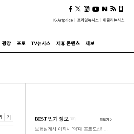
시, 스마트폰 액세서리에
NFC 더했다
K-Artprice
프라임뉴시스
위클리뉴시스
광장
포토
TV뉴시스
제휴 콘텐츠
제보