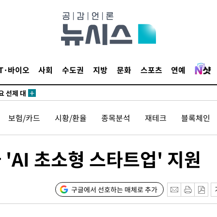
말고 과감히
쪽 아웃바
 하향
별재난지역
…희망지 못
날씨]
IT·바이오
사회
수도권
지방
문화
스포츠
연예
요 선제 대
무'
보험/카드
시황/환율
종목분석
재테크
블록체인
마쳐
'AI 초소형 스타트업' 지원
장 기소
구글에서 선호하는 매체로 추가
회