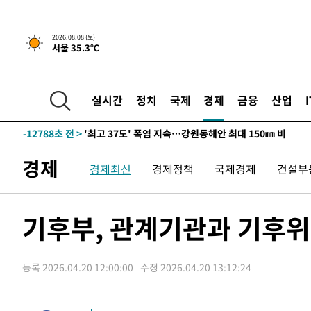
2026.08.08 (토)
서울 35.3℃
-5934초 전 >
[속보]뉴욕증시 상승 마감…S&P 0.6% 나스닥 1.3%↑
-28632초 전 >
극한폭염 한풀 꺾이지만…'낮 최고 35도' 무더위, 열대야
주 날씨]
-25650초 전 >
축구협회 "압수수색·성접대 논란 사과…쇄신의 기회로 
실시간
정치
국제
경제
금융
산업
-24167초 전 >
[속보]'압수수색·성접대 논란' 축구협회 "실망과 걱정 
송"
-12788초 전 >
'최고 37도' 폭염 지속…강원동해안 최대 150㎜ 비
-5914초 전 >
[속보]뉴욕증시 상승 마감…S&P 0.6% 나스닥 1.3%↑
경제
경제최신
경제정책
국제경제
건설부
-28652초 전 >
극한폭염 한풀 꺾이지만…'낮 최고 35도' 무더위, 열대야
주 날씨]
-25670초 전 >
축구협회 "압수수색·성접대 논란 사과…쇄신의 기회로 
-24187초 전 >
[속보]'압수수색·성접대 논란' 축구협회 "실망과 걱정 
기후부, 관계기관과 기후위
송"
-12808초 전 >
'최고 37도' 폭염 지속…강원동해안 최대 150㎜ 비
-5934초 전 >
[속보]뉴욕증시 상승 마감…S&P 0.6% 나스닥 1.3%↑
등록 2026.04.20 12:00:00
수정 2026.04.20 13:12:24