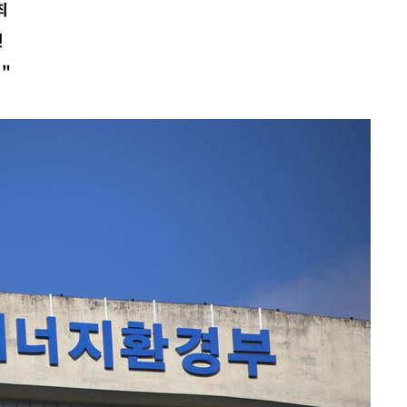
최
진
"