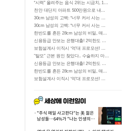
"주식 매일 사고판다"는 美 젊은
남성들…64%가 "나는 인생의
패배자“