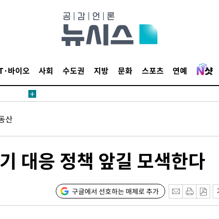
 계속[다음
삼겠다"
IT·바이오
사회
수도권
지방
문화
스포츠
연예
안겨드려 죄
동산
 계속[다음
삼겠다"
안겨드려 죄
기 대응 정책 앞길 모색한다
구글에서 선호하는 매체로 추가