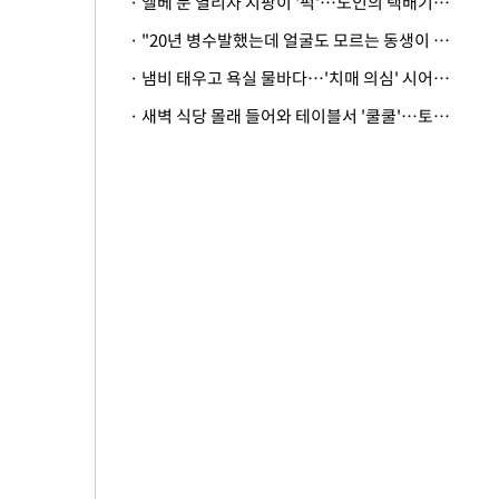
· 엘베 문 열리자 지팡이 '퍽'…노인의 택배기사 폭행 이유
· "20년 병수발했는데 얼굴도 모르는 동생이 유산 절반을"…배다른 형제 상속권 있을까
· 냄비 태우고 욕실 물바다…'치매 의심' 시어머니 검사 권유했다가 '날벼락'
· 새벽 식당 몰래 들어와 테이블서 '쿨쿨'…토사물 남기고 사라진 남성