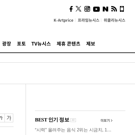
시, 스마트폰 액세서리에
NFC 더했다
K-Artprice
프라임뉴시스
위클리뉴시스
광장
포토
TV뉴시스
제휴 콘텐츠
제보