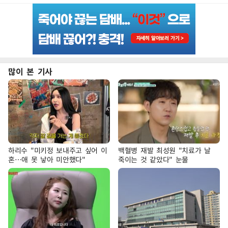
많이 본 기사
하리수 "미키정 보내주고 싶어 이
백혈병 재발 최성원 "치료가 날
혼…애 못 낳아 미안했다"
죽이는 것 같았다" 눈물