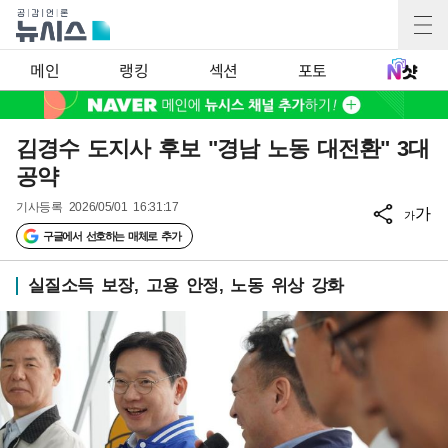
메인
랭킹
섹션
포토
김경수 도지사 후보 "경남 노동 대전환" 3대
공약
기사등록
2026/05/01 16:31:17
가
가
구글에서 선호하는 매체로 추가
실질소득 보장, 고용 안정, 노동 위상 강화