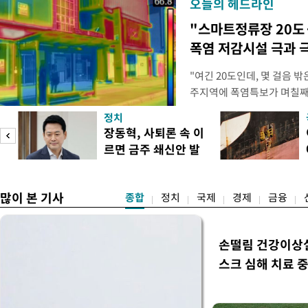
오늘의 헤드라인
"스마트정류장 20도
폭염 저감시설 극과 극
"여긴 20도인데, 몇 걸음 
주지역에 폭염특보가 며칠째 
주 북구 용봉동 패션의거리 
정치
기도 전인 이른 시각부터 열
장동혁, 사퇴론 속 이
통 샛노랗거나 새빨갛게 물들
르면 금주 쇄신안 발
른색, 온도가 높을수록 붉은
표
많이 본 기사
종합
정치
국제
경제
금융
손떨림 건강이상
스크 심해 치료 중