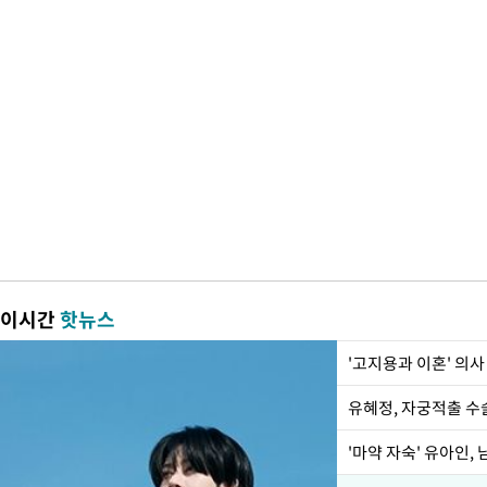
이시간
핫뉴스
'고지용과 이혼' 의사
유혜정, 자궁적출 수
'마약 자숙' 유아인,