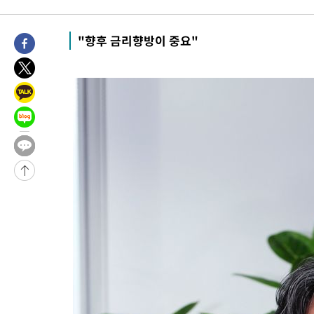
-15661초 전 >
이군이 불법 군시설 건설한 레바논 남부에서 레바논군 3명 폭
부상
-12779초 전 >
[속보]美중부 사령관, 이스라엘 긴급방문 다중화된 전선 상황 
"향후 금리향방이 중요"
-10843초 전 >
美 국방부, 켄달 전 공군장관 보안허가 취소…“에어포스원 기
보, 언론 누출”
-10812초 전 >
‘축구의 신’ 아르헨티나 축구 선수 메시의 부친 지병 별세
-10787초 전 >
“美 이란전 무기 소진…북한과 분쟁시 주한 미군 취약해질 수 