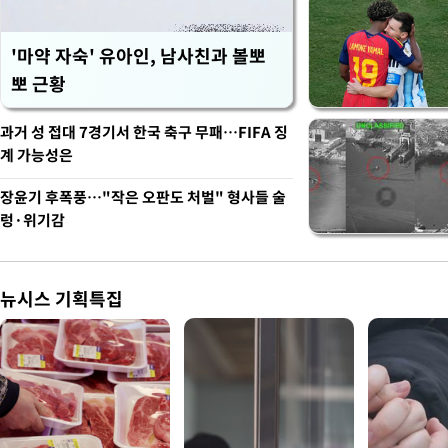
'마약 자숙' 유아인, 남사친과 볼뽀
뽀 근황
과거 성 접대 7경기서 한국 축구 무패…FIFA 징
계 가능성은
장윤기 후폭풍…"작은 오판도 처벌" 형사들 술
렁·위기감
뉴시스 기획특집