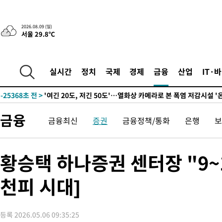
2026.08.09 (일)
서울 29.8℃
-10787초 전 >
“美 이란전 무기 소진…북한과 분쟁시 주한 미군 취약해질 수 
실시간
정치
국제
경제
금융
산업
IT·
-25368초 전 >
'여긴 20도, 저긴 50도'…열화상 카메라로 본 폭염 저감시설 '
차'
-24839초 전 >
콜롬비아 신임 우파 대통령 취임 하루만에 차량폭탄 폭발 사건
-18433초 전 >
튀르키예 외무장관, "메카 3국 방위협정은 이란이 목표 아냐 "
금융
금융최신
증권
금융정책/통화
은행
보
-15641초 전 >
이군이 불법 군시설 건설한 레바논 남부에서 레바논군 3명 폭
부상
-12759초 전 >
[속보]美중부 사령관, 이스라엘 긴급방문 다중화된 전선 상황 
-10823초 전 >
美 국방부, 켄달 전 공군장관 보안허가 취소…“에어포스원 기
황승택 하나증권 센터장 "9~1
보, 언론 누출”
-10792초 전 >
‘축구의 신’ 아르헨티나 축구 선수 메시의 부친 지병 별세
천피 시대]
-10767초 전 >
“美 이란전 무기 소진…북한과 분쟁시 주한 미군 취약해질 수 
-25388초 전 >
'여긴 20도, 저긴 50도'…열화상 카메라로 본 폭염 저감시설 '
차'
-24859초 전 >
콜롬비아 신임 우파 대통령 취임 하루만에 차량폭탄 폭발 사건
등록 2026.05.06 09:35:25
-18453초 전 >
튀르키예 외무장관, "메카 3국 방위협정은 이란이 목표 아냐 "