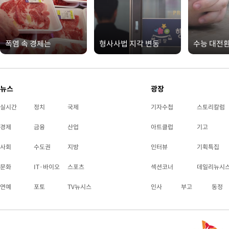
폭염 속 경제는
형사사법 지각 변동
수능 대전
뉴스
광장
실시간
정치
국제
기자수첩
스토리칼럼
경제
금융
산업
아트클럽
기고
사회
수도권
지방
인터뷰
기획특집
문화
IT·바이오
스포츠
섹션코너
데일리뉴시
연예
포토
TV뉴시스
인사
부고
동정