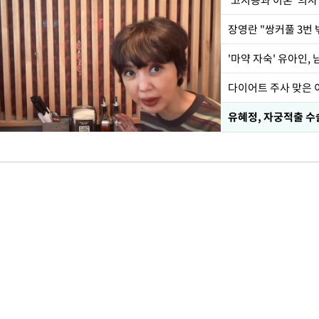
'고지용과 이혼' 의사
'마약 자숙' 유아인,
유혜정, 자궁적출 수