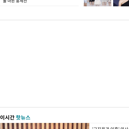
물 마른 홍제천
이시간
핫뉴스