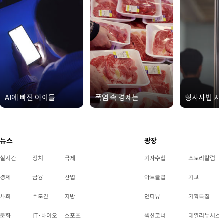
AI에 빠진 아이들
폭염 속 경제는
형사사법 
뉴스
광장
실시간
정치
국제
기자수첩
스토리칼럼
경제
금융
산업
아트클럽
기고
사회
수도권
지방
인터뷰
기획특집
문화
IT·바이오
스포츠
섹션코너
데일리뉴시