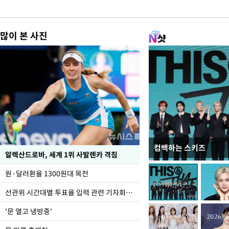
많이 본 사진
컴백하는 스키즈
주유소 기름값 12주째 
알렉산드로바, 세계 1위 사발렌카 격침
원·달러환율 1300원대 목전
선관위 시간대별 투표율 입력 관련 기자회견하는 주진우 의원
'문 열고 냉방중'