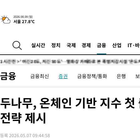
득표
-22211초 전 >
"일본축구협회, 대한축구협회 성 접대 의혹 심판 조사"
-14853초 전 >
[속보]장은수, KLPGA 제주삼다수 역전 우승…데뷔 10년 차에
2026.08.09 (일)
서울 27.8℃
정상
-10218초 전 >
"얼마나 더웠으면"…안동 물길공원서 헤엄친 구렁이 '소동'
-10145초 전 >
손흥민, 68분 뛰고 2경기 침묵…LAFC, 톨루카에 1-0 승리(종합
-9417초 전 >
'2경기 연속 침묵' 손흥민, 톨루카전 68분만 뛰고 슈팅 0개
실시간
정치
국제
경제
금융
산업
IT·
-8169초 전 >
이강인, 오늘 서울서 AT마드리드 입단식…'전례 없는 특급대우'
1시간 전 >
'여긴 20도, 저긴 50도'…열화상 카메라로 본 폭염 저감시설 '온도
1시간 전 >
콜롬비아 신임 우파 대통령 취임 하루만에 차량폭탄 폭발 사건
금융
금융최신
증권
금융정책/통화
은행
보
3시간 전 >
튀르키예 외무장관, "메카 3국 방위협정은 이란이 목표 아냐 " 밝혀
4시간 전 >
이군이 불법 군시설 건설한 레바논 남부에서 레바논군 3명 폭발로 
4시간 전 >
[속보]美중부 사령관, 이스라엘 긴급방문 다중화된 전선 상황 논의
두나무, 온체인 기반 지수 첫
-30681초 전 >
이강인 ATM 입단식에 '상암벌 들썩'…"세계적인 선수 되길"
전략 제시
-29677초 전 >
태풍 돌핀, 중 저장성 타이저우시 해안에 상륙 (1보)
-27023초 전 >
AT마드리드 데뷔 앞둔 이강인, 맨시티전 선발 대신 '벤치 시작'
-25653초 전 >
[속보]與 강원·TK 당원투표 합산 김민석 48.54%로 승리…
등록 2026.05.07 09:44:58
44.40%
-24987초 전 >
與 강원·TK 당원투표 합산 김민석 46.01%로 승리…정청래