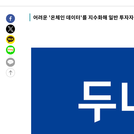
44.53%
-24827초 전 >
[속보]與전대 권리당원투표…강원·경북 김민석, 대구 정청래 
-24634초 전 >
[속보]與 당대표 경선, 경북 권리당원 투표 김민석 47.37%·
어려운 '온체인 데이터'를 지수화해 일반 투자자
45.71%
-24536초 전 >
[속보]與 당대표 경선, 대구 권리당원 투표 정청래 47.82%·
46.35%
-24333초 전 >
[속보]與 당대표 경선, 강원 권리당원 투표 김민석 승리…50.3
득표
-22251초 전 >
"일본축구협회, 대한축구협회 성 접대 의혹 심판 조사"
-14893초 전 >
[속보]장은수, KLPGA 제주삼다수 역전 우승…데뷔 10년 차에
정상
-10258초 전 >
"얼마나 더웠으면"…안동 물길공원서 헤엄친 구렁이 '소동'
-10185초 전 >
손흥민, 68분 뛰고 2경기 침묵…LAFC, 톨루카에 1-0 승리(종합
-9457초 전 >
'2경기 연속 침묵' 손흥민, 톨루카전 68분만 뛰고 슈팅 0개
-8209초 전 >
이강인, 오늘 서울서 AT마드리드 입단식…'전례 없는 특급대우'
1시간 전 >
'여긴 20도, 저긴 50도'…열화상 카메라로 본 폭염 저감시설 '온도
1시간 전 >
콜롬비아 신임 우파 대통령 취임 하루만에 차량폭탄 폭발 사건
3시간 전 >
튀르키예 외무장관, "메카 3국 방위협정은 이란이 목표 아냐 " 밝혀
4시간 전 >
이군이 불법 군시설 건설한 레바논 남부에서 레바논군 3명 폭발로 
4시간 전 >
[속보]美중부 사령관, 이스라엘 긴급방문 다중화된 전선 상황 논의