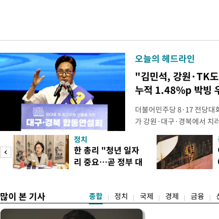
오늘의 헤드라인
"김민석, 강원·TK도
누적 1.48%p 박빙 
더불어민주당 8·17 전당대
가 강원·대구·경북에서 치
48.54%(1만8977표)를 
정치
를 1622표(4.14%p) 차
피
한 총리 "청년 일자
·인천 권리당원 투표에서도 
리 중요…곧 정부 대
적 합산(가중치 미반영)에서도
책"
많이 본 기사
종합
정치
국제
경제
금융