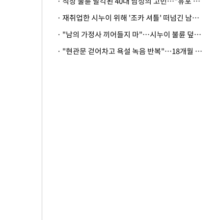
· 직장 불륜 발각된 40대 남성의 고민…"유포 동료 명예훼손·협박죄 고소 가능할까"
· 재취업한 시누이 위해 '조카 셔틀' 떠넘긴 남편…아내 "난 못한다"
· "남의 가정사 끼어들지 마"…시누이 불륜 덮으려는 남편에 억울한 아내
· "현관문 걷어차고 욕설 녹음 반복"…18개월 아기 키우는 집 뒤흔든 '앞집의 비극'