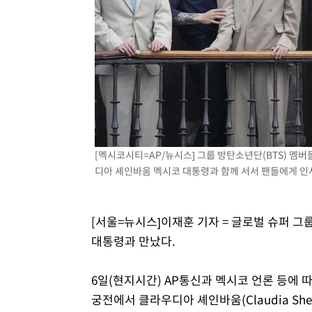
4시간 전 >
[속보]코스피, 301.88포인트(4.58%) 내린 6296.38 마감
4시간 전 >
[속보]원·달러 환율, 0.7원 내린 1423.8원 마감
4시간 전 >
"여기 떨어졌다"…다누리, 스페이스X 로켓 달 충돌 흔적 포착
5시간 전 >
손흥민, 5경기 연속골 실패…LAFC는 승부차기 끝 과달라하라
7시간 전 >
내일까지 39도 '펄펄'…기상청 "태풍 지나며 폭염 잠시 꺾인
[멕시코시티=AP/뉴시스] 그룹 방탄소년단(BTS) 멤
디아 셰인바움 멕시코 대통령과 함께 서서 팬들에게 인사하고
[서울=뉴시스]이재훈 기자 = 글로벌 슈퍼 그
대통령과 만났다.
6일(현지시간) AP통신과 멕시코 언론 등에
궁전에서 클라우디아 셰인바움(Claudia She