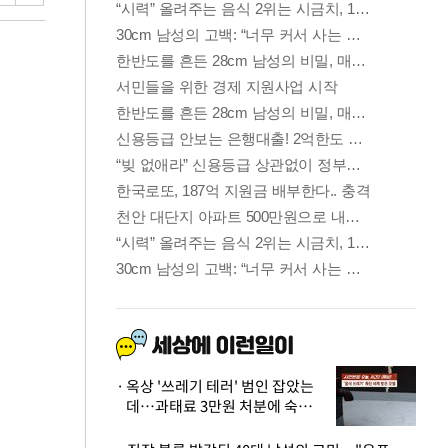
옥상 '쓰레기 테러' 범인 잡았는
데…과태료 3만원 처분에 숙박업
주 허탈