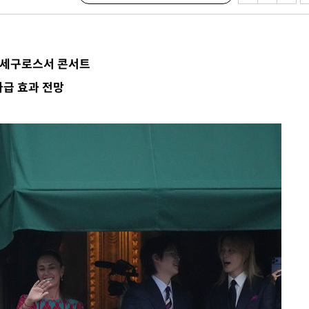
다"
수수색(종
4%↑
P 세구로스서 콘서트
 준수"
파급 효과 전망
수색
 강화"
황'
의