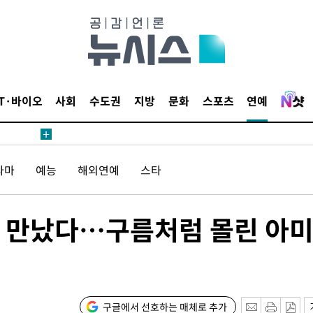
수색
 강화"
IT·바이오
사회
수도권
지방
문화
스포츠
연예
라마
예능
해외연예
스타
황'
의
령 만났다…구름처럼 몰린 아
구글에서 선호하는 매체로 추가
 격파