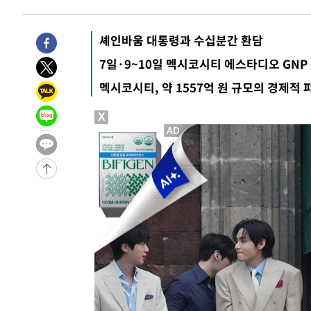
7시간 전 >
내일까지 39도 '펄펄'…기상청 "태풍 지나며 폭염 잠시 꺾인
-10683초 전 >
'월드컵 탈락 후폭풍' 축구협회…11시간 걸린 초유의 압
셰인바움 대통령과 수십분간 환담
합)
-10119초 전 >
[속보] 뉴욕증시, 혼조 출발…나스닥 0.3%↓, 다우 0.1
7일·9~10일 멕시코시티 에스타디오 GN
-8912초 전 >
축구협회, 15년 전 심판 성 접대 파문에 "현재는 내부 지침
멕시코시티, 약 1557억 원 규모의 경제적 
-7597초 전 >
경찰, '홍명보는 2순위' 결론냈던 스포츠윤리센터도 압수
1시간 전 >
[속보]합참 "北 발사체는 단거리탄도미사일…감시·경계태세
X
1시간 전 >
日방위성, 北이 동해로 쏜 발사체는 탄도미사일 가능성
2시간 전 >
[속보] SKT, 에이닷 서비스 장애 발생…"원인 파악 중"
2시간 전 >
[속보]합참 "북, 동해상으로 미상 발사체 발사"
2시간 전 >
'낮 최고 39도' 불볕더위…한밤 열대야도 계속[내일날씨]
2시간 전 >
[속보]7~9일 프로야구 3연전도 폭염 취소…11일 재개
2시간 전 >
"韓 외환시장 개입 관측 배경엔 美의 대한국 무역적자 있어"
2시간 전 >
'월드컵 탈락 후폭풍' 축구협회…초유의 압수수색에 '충격·당
2시간 전 >
서울 낮 37.9도, 올여름 최고치 경신…영등포 순간 '40도'
3시간 전 >
[속보]종합특검, 대검 추가 압수수색…내란 중요임무종사 혐
4시간 전 >
[속보]코스닥, 800p 회복…0.26% 오른 801.67 마감