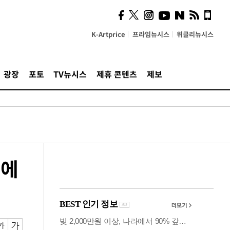
의견, 국토부·LH에 충실히
전달할 것"
K-Artprice
프라임뉴시스
위클리뉴시스
광장
포토
TV뉴시스
제휴 콘텐츠
제보
미에