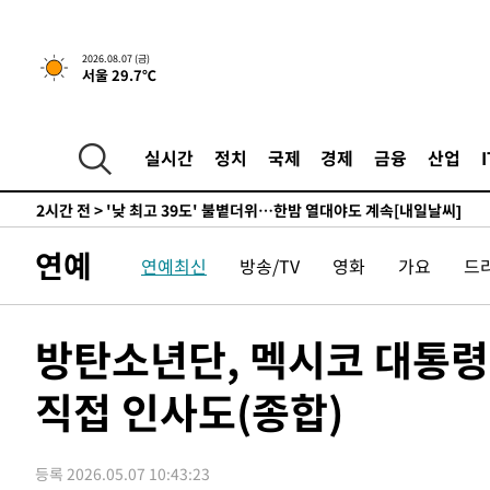
-7577초 전 >
경찰, '홍명보는 2순위' 결론냈던 스포츠윤리센터도 압수
1시간 전 >
[속보]합참 "北 발사체는 단거리탄도미사일…감시·경계태세
2026.08.07 (금)
서울 29.7℃
1시간 전 >
日방위성, 北이 동해로 쏜 발사체는 탄도미사일 가능성
2시간 전 >
[속보] SKT, 에이닷 서비스 장애 발생…"원인 파악 중"
2시간 전 >
[속보]합참 "북, 동해상으로 미상 발사체 발사"
실시간
정치
국제
경제
금융
산업
2시간 전 >
'낮 최고 39도' 불볕더위…한밤 열대야도 계속[내일날씨]
2시간 전 >
[속보]7~9일 프로야구 3연전도 폭염 취소…11일 재개
2시간 전 >
"韓 외환시장 개입 관측 배경엔 美의 대한국 무역적자 있어"
연예
연예최신
방송/TV
영화
가요
드
2시간 전 >
'월드컵 탈락 후폭풍' 축구협회…초유의 압수수색에 '충격·당
2시간 전 >
서울 낮 37.9도, 올여름 최고치 경신…영등포 순간 '40도'
3시간 전 >
[속보]종합특검, 대검 추가 압수수색…내란 중요임무종사 혐
방탄소년단, 멕시코 대통
4시간 전 >
[속보]코스닥, 800p 회복…0.26% 오른 801.67 마감
직접 인사도(종합)
4시간 전 >
[속보]코스피, 301.88포인트(4.58%) 내린 6296.38 마감
4시간 전 >
[속보]원·달러 환율, 0.7원 내린 1423.8원 마감
4시간 전 >
"여기 떨어졌다"…다누리, 스페이스X 로켓 달 충돌 흔적 포착
등록 2026.05.07 10:43:23
5시간 전 >
손흥민, 5경기 연속골 실패…LAFC는 승부차기 끝 과달라하라