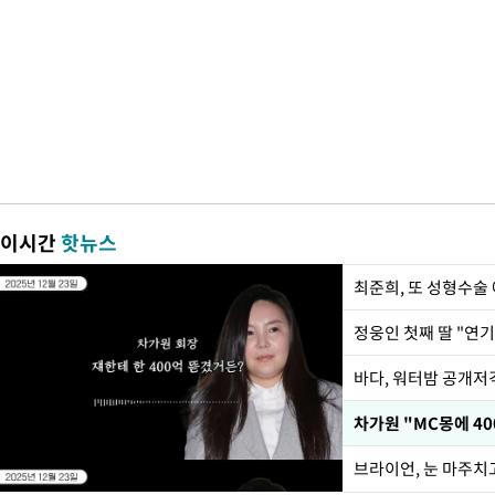
이시간
핫뉴스
최준희, 또 성형수술 
정웅인 첫째 딸 "연기
바다, 워터밤 공개저격