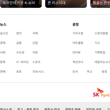
외국인이 키운 K-소비
폰 리스시대
들끓는 한
뉴스
광장
실시간
정치
국제
기자수첩
스토리칼럼
경제
금융
산업
아트클럽
기고
사회
수도권
지방
인터뷰
기획특집
문화
IT·바이오
스포츠
섹션코너
데일리뉴시
연예
포토
TV뉴시스
인사
부고
동정
회사소개
광고 · 제휴 문의
제휴사 안내
콘텐츠 판매
저작권 규약
고