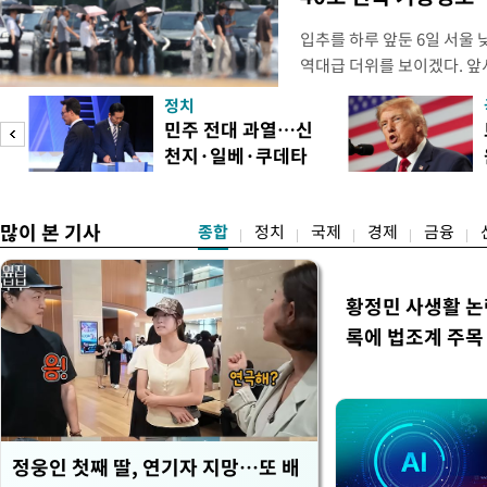
입추를 하루 앞둔 6일 서울
역대급 더위를 보이겠다. 앞
이날 서울에서도 예보치인 3
정치
이 관측될 가능성이 제기된다
기
민주 전대 과열…신
남에는 최고기온이 39도 또
천지·일베·쿠데타
로 올라 생명을 위협하는 
공방
많이 본 기사
종합
정치
국제
경제
금융
황정민 사생활 논란
록에 법조계 주목
정웅인 첫째 딸, 연기자 지망…또 배