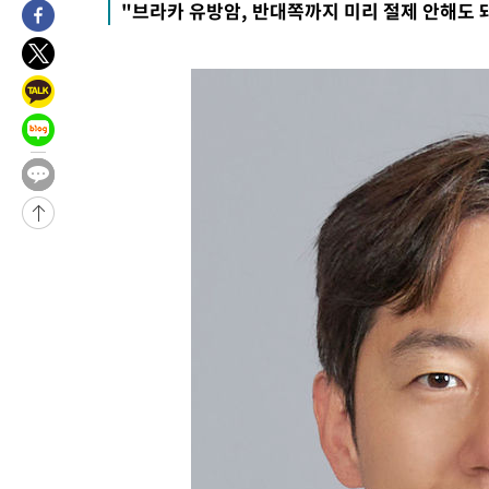
-27586초 전 >
6월 경상수지 497.3억 달러…두 달 연속 사상 최대
"브라카 유방암, 반대쪽까지 미리 절제 안해도 
-27537초 전 >
서울 낮 39도 '폭염중대경보'…40도 관측 가능성도
-24899초 전 >
미 워싱턴주 스포캔 시의 통제불능 3개 산불, 방화선 일부 구축
-17072초 전 >
[속보] 호르무즈 해협 이란-오만 협상 기대속 뉴욕증시 혼조 마
우 0.49%↑
-15427초 전 >
[속보] 이란 대통령 "지금 최고지도자와 소통하기가 매우 어려
취임 3년 인터뷰
22초 전 >
[속보] "이란-오만, 호르무즈 해협 통행 항로 합의" 이란 외무부 대